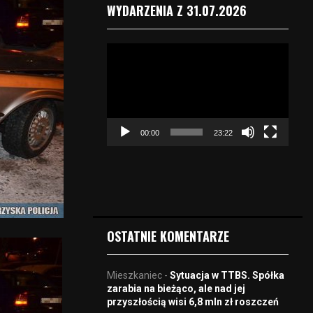
WYDARZENIA Z 31.07.2026
O
d
t
w
a
r
00:00
23:22
z
a
c
z
v
i
d
OSTATNIE KOMENTARZE
e
o
Mieszkaniec
-
Sytuacja w TTBS. Spółka
zarabia na bieżąco, ale nad jej
przyszłością wisi 6,8 mln zł roszczeń