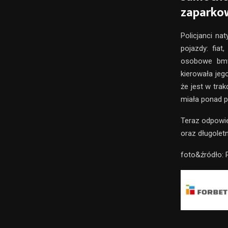
zaparkow
Policjanci na
pojazdy: fiat
osobowe bmw,
kierowała jego
że jest w tra
miała ponad p
Teraz odpowie
oraz długolet
foto&źródło: P