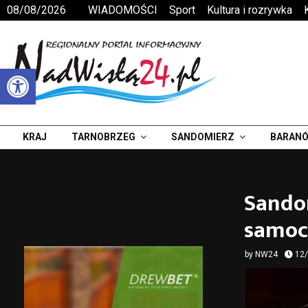
08/08/2026
WIADOMOŚCI
Sport
Kultura i rozrywka
Otwórz pasek narzędzi
KRAJ
TARNOBRZEG
SANDOMIERZ
BARANÓ
Sandom
samoch
by
NW24
12