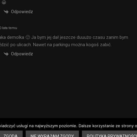
 😀
Odpowiedz
0 lata temu
 taka demolka 🙂 Ja bym jej dał jeszcze duuużo czasu zanim bym
jeździć po ulicach. Nawet na parkingu można kogoś zabić.
Odpowiedz
wiadczyć usługi na najwyższym poziomie. Dalsze korzystanie ze strony o
 aptek – Sandomierz
Dyżury aptek – Tarnobrzeg
Rozkład jazdy – Sandomie
ZGODA
NIE WYRAŻAM ZGODY
POLITYKA PRYWATNOŚCI