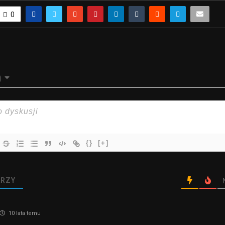
0
j
{}
[+]
RZY
10 lata temu