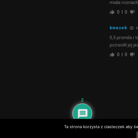
miala roznach
0
0
kwasek
1
0,5 promila i
pozwolił jej 
0
0
2
@2020 - nadwisla24.pl. All Right Reserved.
Ta strona korzysta z ciasteczek aby ś
Dyżury aptek – Baranów Sandomierski, Gorzyce, Grębów, Nowa Dęba
Dyżury