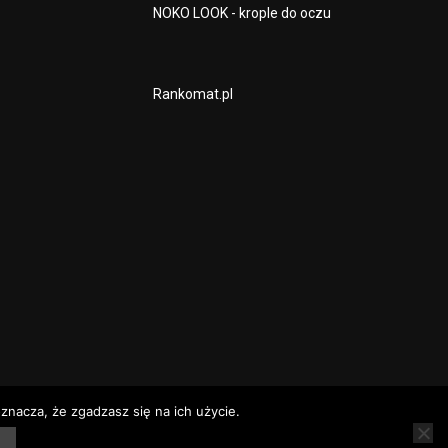
NOKO LOOK - krople do oczu
Rankomat.pl
znacza, że zgadzasz się na ich użycie.
rz
Rozkłady jazdy
Telefony alarmowe – Baranów Sandomierski