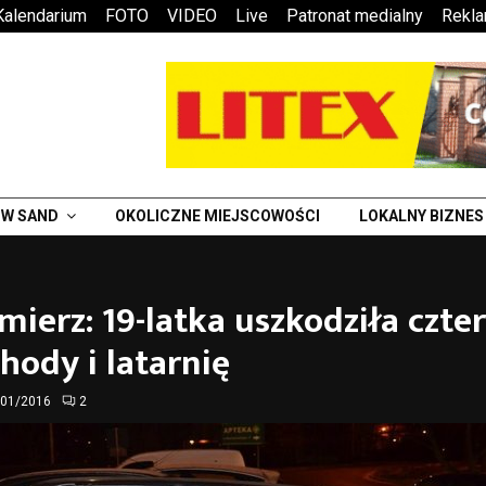
Kalendarium
FOTO
VIDEO
Live
Patronat medialny
Rekl
W SAND
OKOLICZNE MIEJSCOWOŚCI
LOKALNY BIZNES
ierz: 19-latka uszkodziła czte
ody i latarnię
/01/2016
2