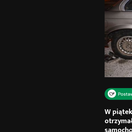
W piątek
otrzymał
samocho