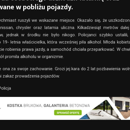
ane w pobliżu pojazdy.
tychmiast ruszyli we wskazane miejsce. Okazało się, że uszkodzon
, nissan, chrysler oraz latarnia uliczna. Kilkadziesiąt metrów dalej
 jednak w środku nie było nikogo. Policjanci szybko ustalili
 19- letnia właścicielka, która wcześniej piła alkohol. Młoda kobie
kcie robienia prawa jazdy, a samochód chciała przeparkować. W chwi
ół promila alkoholu w organizmie.
 ona za swoje zachowanie. Grozi jej kara do 2 lat pozbawienia wol
ni zakaz prowadzenia pojazdów.
olicja