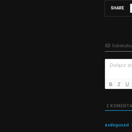
SHARE
Subskrybu
2
KOMENTA
asdvgusad