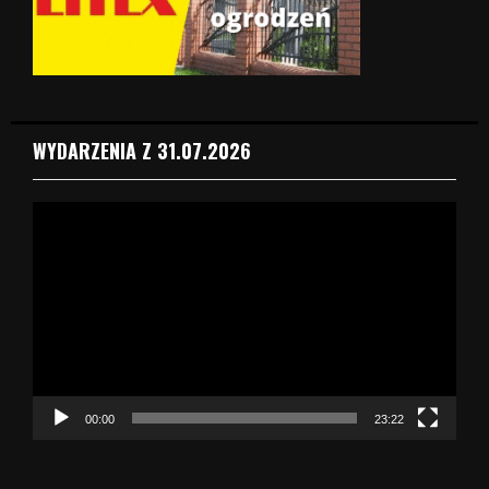
WYDARZENIA Z 31.07.2026
O
d
t
w
a
r
z
a
c
z
00:00
23:22
v
i
d