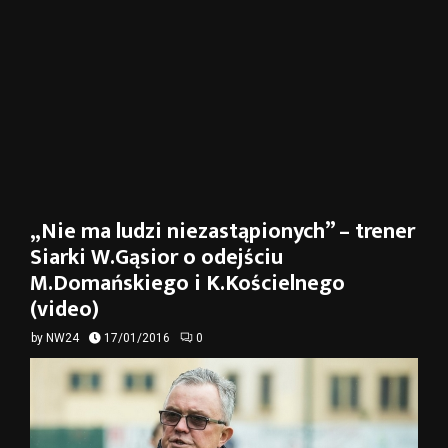
„Nie ma ludzi niezastąpionych” – trener
Siarki W.Gąsior o odejściu
M.Domańskiego i K.Kościelnego
(video)
by
NW24
17/01/2016
0