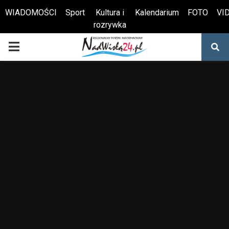
WIADOMOŚCI
Sport
Kultura i
Kalendarium
FOTO
VI
rozrywka
Otwórz pasek narzędzi
PRIMARY
MENU