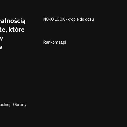
alnością
NOKO LOOK - krople do oczu
e, które
w
Rankomat.pl
w
ackiej Obrony