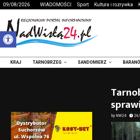
09/08/2026
WIADOMOŚCI
Sport
Kultura i rozrywka
Otwórz pasek narzędzi
KRAJ
TARNOBRZEG
SANDOMIERZ
BARANÓ
Tarno
sprawi
by
NW24
26