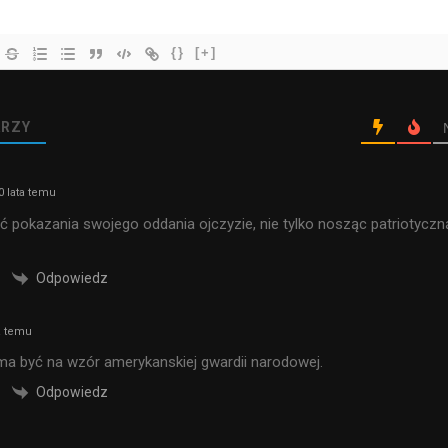
{}
[+]
RZY
0 lata temu
ć pokazania swojego oddania ojczyzie, nie tylko nosząc patriotyczn
Odpowiedz
a temu
a być na wzór amerykanskiej gwardii narodowej.
Odpowiedz