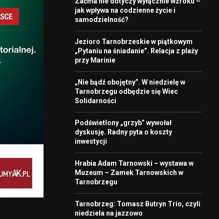
Zaćma nie dotyczy wyłącznie wzroku –
jak wpływa na codzienne życie i
samodzielność?
Jezioro Tarnobrzeskie w piątkowym
„Pytaniu na śniadanie”. Relacja z plaży
przy Marinie
„Nie bądź obojętny”. W niedzielę w
Tarnobrzegu odbędzie się Wiec
Solidarności
Podświetlony „grzyb” wywołał
dyskusję. Radny pyta o koszty
inwestycji
Hrabia Adam Tarnowski – wystawa w
Muzeum – Zamek Tarnowskich w
Tarnobrzegu
Tarnobrzeg: Tomasz Butryn Trio, czyli
niedziela na jazzowo