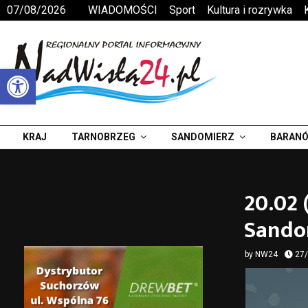
07/08/2026
WIADOMOŚCI
Sport
Kultura i rozrywka
Otwórz pasek narzędzi
KRAJ
TARNOBRZEG
SANDOMIERZ
BARANÓ
20.02 
Sando
by
NW24
27