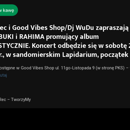
c i Good Vibes Shop/Dj WuDu zapraszają
 BUKI i RAHIMA promujący album
YCZNIE. Koncert odbędzie się w sobotę 
r., w sandomierskim Lapidarium, początek 
 dostępne w Good Vibes Shop ul. 11go-Listopada 9 (w stronę PKS) –
utaj
oRec – TworzyMy