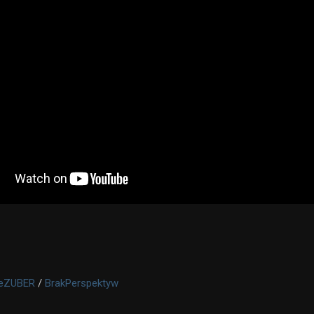
ieZUBER
/
BrakPerspektyw