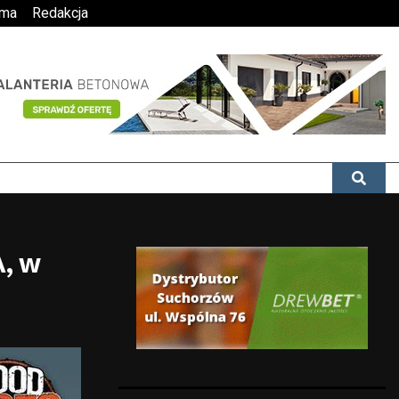
ama
Redakcja
A, w