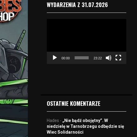
WYDARZENIA Z 31.07.2026
O
d
t
w
a
r
00:00
23:22
z
a
c
z
v
i
d
OSTATNIE KOMENTARZE
e
o
Hades
-
„Nie bądź obojętny”. W
niedzielę w Tarnobrzegu odbędzie się
Wiec Solidarności