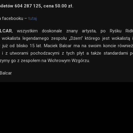
iletów 604 287 125, cena 50.00 zł.
a facebooku –
tutaj
LCAR
, wszystkim doskonale znany artysta, po Ryśku Ridlu,
 wokalista legendarnego zespołu „Dżem” którego jest wokalistą 
r już od blisko 15 lat. Maciek Balcar ma na swoim koncie równie
i i z utworami pochodzacymi z tych płyt a także standardami po
szymy go z zespołem na Wichrowym Wzgórzu.
 Balcar