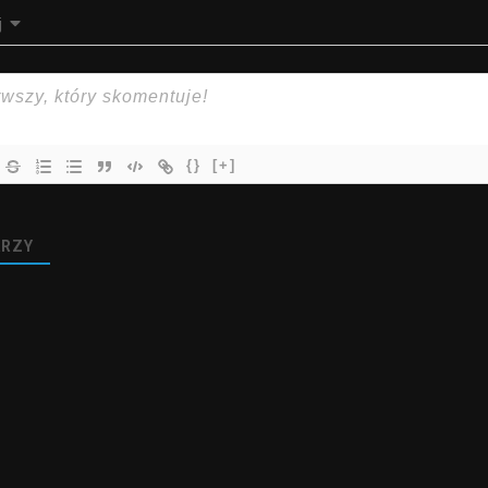
j
{}
[+]
RZY