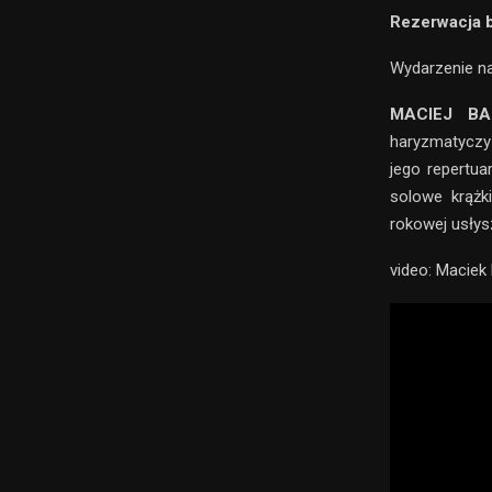
Rezerwacja b
Wydarzenie n
MACIEJ BA
haryzmatyczy
jego repertua
solowe krążk
rokowej usły
video: Maciek