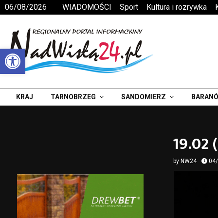
06/08/2026
WIADOMOŚCI
Sport
Kultura i rozrywka
Otwórz pasek narzędzi
KRAJ
TARNOBRZEG
SANDOMIERZ
BARANÓ
19.02 
by
NW24
04