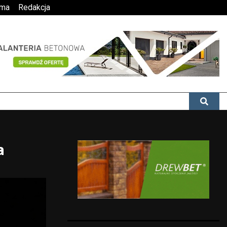
ama
Redakcja
a