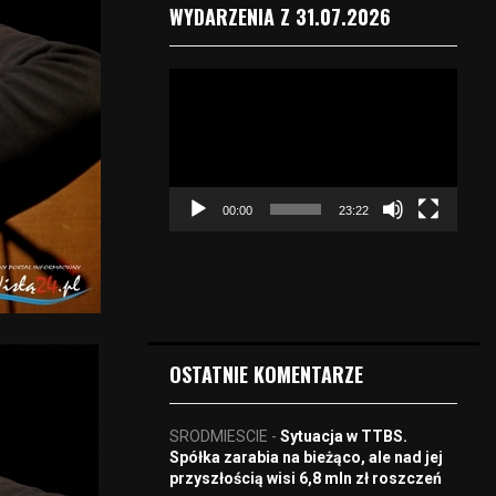
WYDARZENIA Z 31.07.2026
O
d
t
w
a
r
00:00
23:22
z
a
c
z
v
i
d
OSTATNIE KOMENTARZE
e
o
SRODMIESCIE
-
Sytuacja w TTBS.
Spółka zarabia na bieżąco, ale nad jej
przyszłością wisi 6,8 mln zł roszczeń