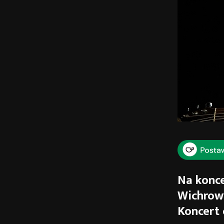
Na konce
Wichrow
Koncert o