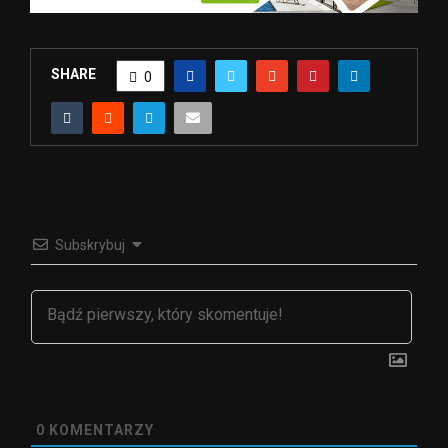
SHARE
0
Subskrybuj
0
KOMENTARZY