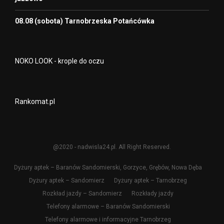
08.08 (sobota) Tarnobrzeska Potańcówka
NOKO LOOK - krople do oczu
Rankomat.pl
@2020 - nadwisla24.pl. All Right Reserved.
Dyżury aptek – Baranów Sandomierski, Gorzyce, Grębów, Nowa Dęba
Dyżury aptek – Sandomierz
Dyżury aptek – Tarnobrzeg
Rozkład jazdy – Sandomierz
Rozkłady jazdy
Telefony alarmowe – Baranów Sandomierski
Telefony alarmowe i informacyjne Tarnobrzeg