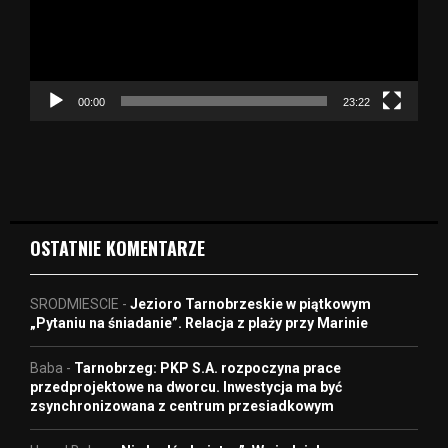
r
z
a
c
z
00:00
23:22
v
i
d
e
o
OSTATNIE KOMENTARZE
SRODMIESCIE
-
Jezioro Tarnobrzeskie w piątkowym
„Pytaniu na śniadanie”. Relacja z plaży przy Marinie
Baba
-
Tarnobrzeg: PKP S.A. rozpoczyna prace
przedprojektowe na dworcu. Inwestycja ma być
zsynchronizowana z centrum przesiadkowym