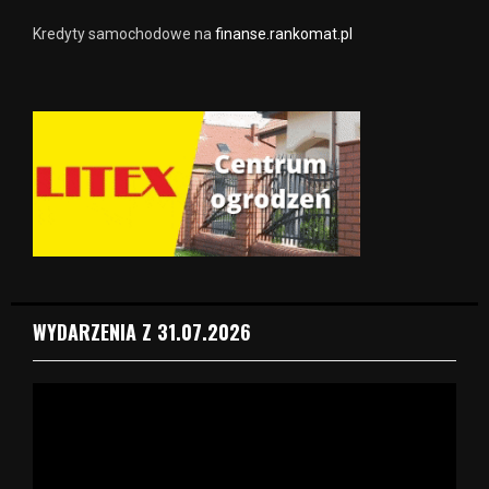
Kredyty samochodowe na
finanse.rankomat.pl
WYDARZENIA Z 31.07.2026
O
d
t
w
a