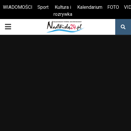
WIADOMOŚCI
Sport
Kultura i
Kalendarium
FOTO
VI
rozrywka
Otwórz pasek narzędzi
PRIMARY
MENU