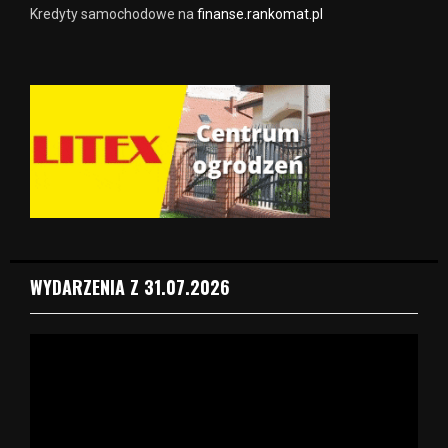
Kredyty samochodowe na
finanse.rankomat.pl
WYDARZENIA Z 31.07.2026
O
d
t
w
a