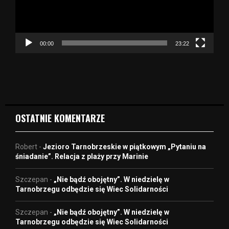
r
z
a
c
z
00:00
23:22
v
i
d
e
o
OSTATNIE KOMENTARZE
Robert
-
Jezioro Tarnobrzeskie w piątkowym „Pytaniu na
śniadanie”. Relacja z plaży przy Marinie
Szczepan
-
„Nie bądź obojętny”. W niedzielę w
Tarnobrzegu odbędzie się Wiec Solidarności
Szczepan
-
„Nie bądź obojętny”. W niedzielę w
Tarnobrzegu odbędzie się Wiec Solidarności