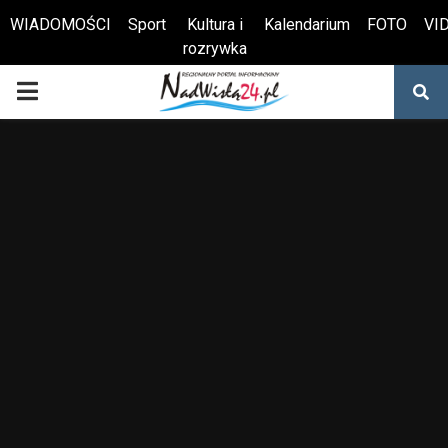
WIADOMOŚCI
Sport
Kultura i
Kalendarium
FOTO
VI
rozrywka
Otwórz pasek narzędzi
PRIMARY
MENU