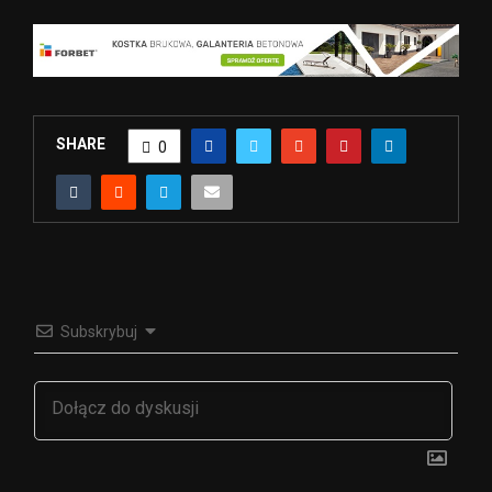
SHARE
0
Subskrybuj