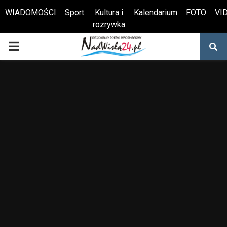
WIADOMOŚCI
Sport
Kultura i
Kalendarium
FOTO
VI
rozrywka
Otwórz pasek narzędzi
PRIMARY
MENU