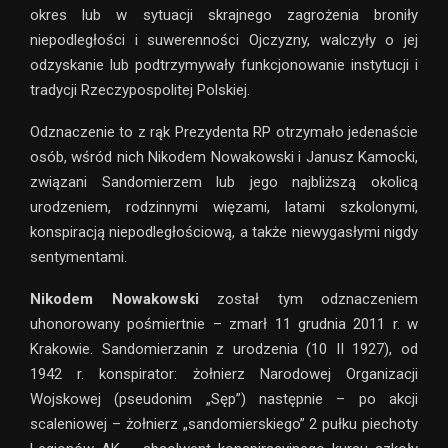
okres lub w sytuacji skrajnego zagrożenia broniły
niepodległości i suwerenności Ojczyzny, walczyły o jej
odzyskanie lub podtrzymywały funkcjonowanie instytucji i
tradycji Rzeczypospolitej Polskiej.
Odznaczenie to z rąk Prezydenta RP otrzymało jedenaście
osób, wśród nich Nikodem Nowakowski i Janusz Kamocki,
związani Sandomierzem lub jego najbliższą okolicą
urodzeniem, rodzinnymi więzami, latami szkolonymi,
konspiracją niepodległościową, a także niewygasłymi nigdy
sentymentami.
Nikodem Nowakowski
został tym odznaczeniem
uhonorowany pośmiertnie – zmarł 11 grudnia 2011 r. w
Krakowie. Sandomierzanin z urodzenia (10 II 1927), od
1942 r. konspirator: żołnierz Narodowej Organizacji
Wojskowej (pseudonim „Sęp”) następnie – po akcji
scaleniowej – żołnierz „sandomierskiego” 2 pułku piechoty