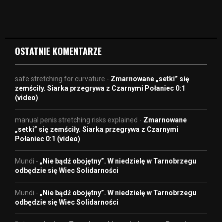
d
e
o
OSTATNIE KOMENTARZE
safe stretching for curvature
-
Zmarnowane „setki” się
zemściły. Siarka przegrywa z Czarnymi Połaniec 0:1
(video)
manual penis stretching risks explained
-
Zmarnowane
„setki” się zemściły. Siarka przegrywa z Czarnymi
Połaniec 0:1 (video)
Mundi
-
„Nie bądź obojętny”. W niedzielę w Tarnobrzegu
odbędzie się Wiec Solidarności
Mundi
-
„Nie bądź obojętny”. W niedzielę w Tarnobrzegu
odbędzie się Wiec Solidarności