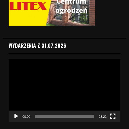
WYDARZENIA Z 31.07.2026
O
d
t
w
a
r
z
a
c
z
00:00
23:22
v
i