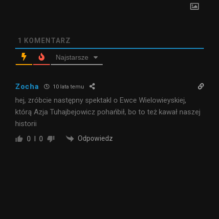
1
KOMENTARZ
Najstarsze
Zocha
10 lata temu
hej, zróbcie następny spektakl o Ewce Wielowieyskiej,
którą Azja Tuhajbejowicz pohańbił, bo to też kawał naszej
historii
Odpowiedz
0
0