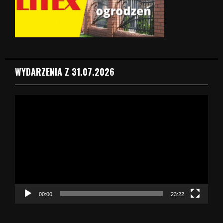
WYDARZENIA Z 31.07.2026
O
d
t
w
a
r
z
a
c
z
00:00
23:22
v
i