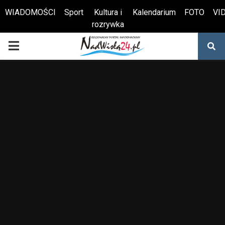
WIADOMOŚCI
Sport
Kultura i
Kalendarium
FOTO
VI
rozrywka
Otwórz pasek narzędzi
PRIMARY
MENU