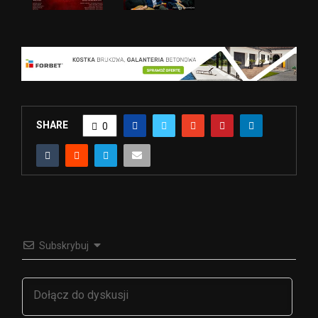
SHARE
0
Subskrybuj