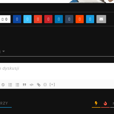
0
j
{}
[+]
RZY