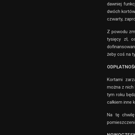
dawniej funk
dwóch kortów,
czwarty, zapro
Z powodu zmia
tysięcy zł, 
dofinansowan
żeby coś na t
ODPŁATNOŚ
Kortami zarz
można z nich
tym roku będą
całkiem inne 
Na tę chwilę
pomieszczenie 