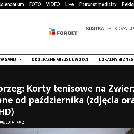
Kalendarium
FOTO
VIDEO
Live
Patronat medialny
Rekl
W SAND
OKOLICZNE MIEJSCOWOŚCI
LOKALNY BIZNES
brzeg: Korty tenisowe na Zwie
ne od października (zdjęcia or
 HD)
/08/2016
2