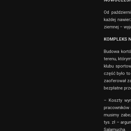
NOWOCZESN
Od październ
każdej nawier
ziemnej – wyj
KOMPLEKS N
Budowa kortó
terenu, który
klubu sportow
część było to
zaoferował za
bezpłatne prz
– Koszty wym
pracowników i 
musimy zabezp
tys. zł – arg
Salamucha.