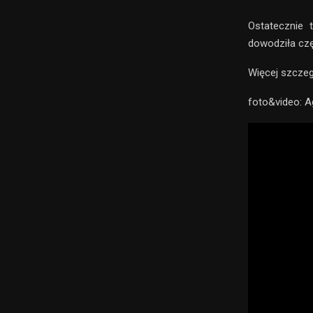
Ostatecznie 
dowodziła czę
Więcej szcze
foto&video: A