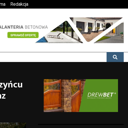
ama
Redakcja
rzyńcu
az