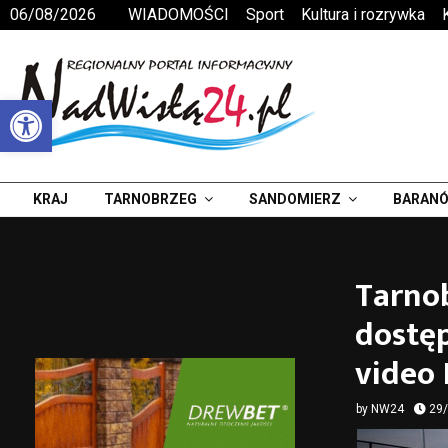
06/08/2026
WIADOMOŚCI
Sport
Kultura i rozrywka
Otwórz pasek narzędzi
KRAJ
TARNOBRZEG
SANDOMIERZ
BARANÓ
Tarno
dostęp
video
by
NW24
29