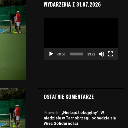
WYDARZENIA Z 31.07.2026
O
d
t
w
a
r
00:00
23:22
z
a
c
z
v
i
d
OSTATNIE KOMENTARZE
e
o
Prawnik
-
„Nie bądź obojętny”. W
niedzielę w Tarnobrzegu odbędzie się
Wiec Solidarności