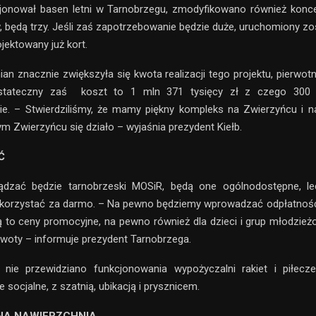
cjonował basen letni w Tarnobrzegu, zmodyfikowano również konce
 będą trzy. Jeśli zaś zapotrzebowanie będzie duże, uruchomiony zo
jektowany już kort.
n znacznie zwiększyła się kwota realizacji tego projektu, pierwotn
ostateczny zaś koszt to 1 mln 371 tysięcy zł z czego 300 
ie. – Stwierdziliśmy, że mamy piękny kompleks na Zwierzyńcu i n
ym Zwierzyńcu się działo – wyjaśnia prezydent Kiełb.
Ć
ądzać będzie tarnobrzeski MOSiR, będą one ogólnodostępne, le
 korzystać za darmo. – Na pewno będziemy wprowadzać odpłatnoś
 to ceny promocyjne, na pewno również dla dzieci i grup młodzie
kwoty – informuje prezydent Tarnobrzega.
 nie przewidziano funkcjonowania wypożyczalni rakiet i piłecze
socjalne, z szatnią, ubikacją i prysznicem.