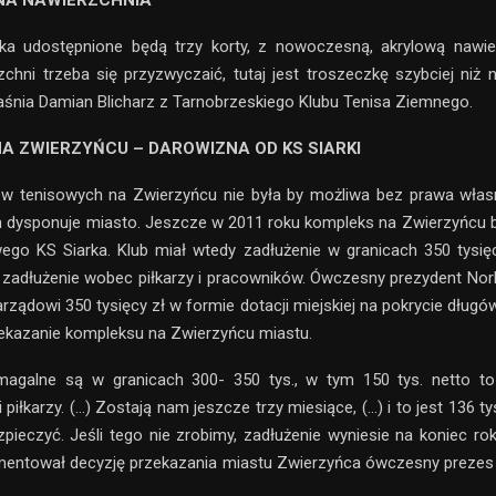
A NAWIERZCHNIA
ika udostępnione będą trzy korty, z nowoczesną, akrylową nawie
zchni trzeba się przyzwyczaić, tutaj jest troszeczkę szybciej niż 
aśnia Damian Blicharz z Tarnobrzeskiego Klubu Tenisa Ziemnego.
A ZWIERZYŃCU – DAROWIZNA OD KS SIARKI
w tenisowych na Zwierzyńcu nie była by możliwa bez prawa włas
m dysponuje miasto. Jeszcze w 2011 roku kompleks na Zwierzyńcu 
ego KS Siarka. Klub miał wtedy zadłużenie w granicach 350 tysię
 zadłużenie wobec piłkarzy i pracowników. Ówczesny prezydent Nor
rządowi 350 tysięcy zł w formie dotacji miejskiej na pokrycie długó
ekazanie kompleksu na Zwierzyńcu miastu.
agalne są w granicach 300- 350 tys., w tym 150 tys. netto to
piłkarzy. (…) Zostają nam jeszcze trzy miesiące, (…) i to jest 136 tys
ieczyć. Jeśli tego nie zrobimy, zadłużenie wyniesie na koniec ro
umentował decyzję przekazania miastu Zwierzyńca ówczesny preze