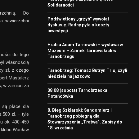
Solidarności
rzchnią. – Do
Podświetlony „grzyb” wywołał
na nawierzchni
dyskusję. Radny pyta o koszty
inwestycji
Hrabia Adam Tarnowski – wystawa w
Muzeum – Zamek Tarnowskich w
ności do tego
Tarnobrzegu
był własnością
cy zł, z czego
Tarnobrzeg: Tomasz Butryn Trio, czyli
niedziela na jazzowo
bert Mastalerz
w, w zamian za
08.08 (sobota) Tarnobrzeska
Potańcówka
 są płace dla
8. Bieg Szklarski: Sandomierz i
.500 zł. – tyle
Tarnobrzeg pobiegną dla
ku ok. 400-450
Stowarzyszenia „Tratwa”. Zapisy do
18. września
s klubu Wacław