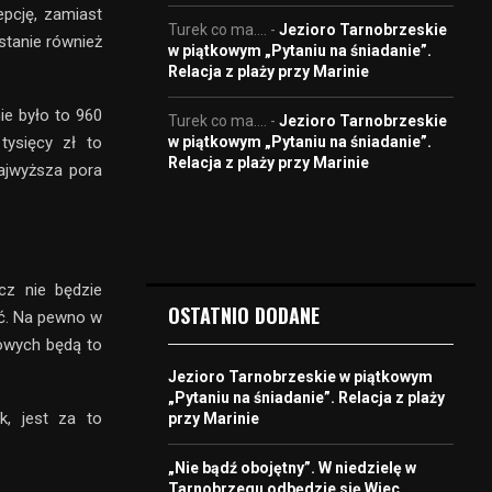
pcję, zamiast
Turek co ma....
-
Jezioro Tarnobrzeskie
stanie również
w piątkowym „Pytaniu na śniadanie”.
Relacja z plaży przy Marinie
ie było to 960
Turek co ma....
-
Jezioro Tarnobrzeskie
w piątkowym „Pytaniu na śniadanie”.
tysięcy zł to
Relacja z plaży przy Marinie
ajwyższa pora
cz nie będzie
OSTATNIO DODANE
ć. Na pewno w
żowych będą to
Jezioro Tarnobrzeskie w piątkowym
„Pytaniu na śniadanie”. Relacja z plaży
k, jest za to
przy Marinie
„Nie bądź obojętny”. W niedzielę w
Tarnobrzegu odbędzie się Wiec