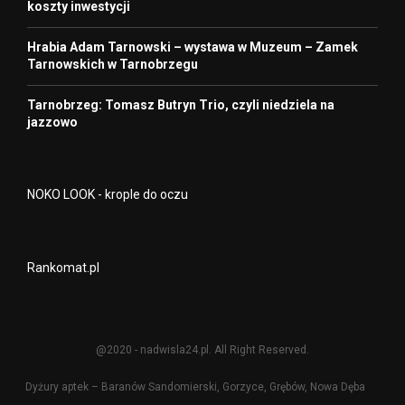
koszty inwestycji
Hrabia Adam Tarnowski – wystawa w Muzeum – Zamek
Tarnowskich w Tarnobrzegu
Tarnobrzeg: Tomasz Butryn Trio, czyli niedziela na
jazzowo
NOKO LOOK - krople do oczu
Rankomat.pl
@2020 - nadwisla24.pl. All Right Reserved.
Dyżury aptek – Baranów Sandomierski, Gorzyce, Grębów, Nowa Dęba