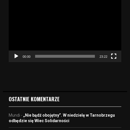
O
d
t
w
a
r
z
a
c
z
00:00
23:22
v
i
d
e
o
OSTATNIE KOMENTARZE
Mundi
-
„Nie bądź obojętny”. W niedzielę w Tarnobrzegu
odbędzie się Wiec Solidarności