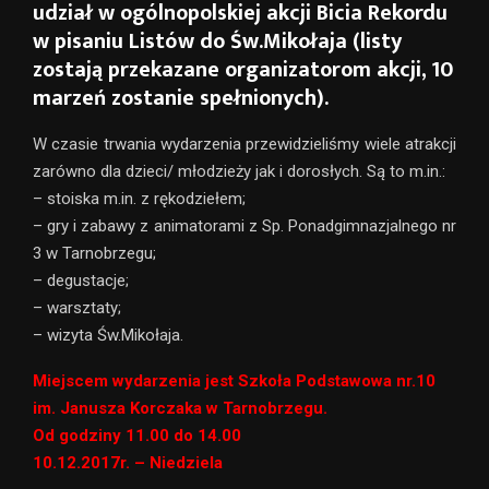
udział w ogólnopolskiej akcji Bicia Rekordu
w pisaniu Listów do Św.Mikołaja (listy
zostają przekazane organizatorom akcji, 10
marzeń zostanie spełnionych).
W czasie trwania wydarzenia przewidzieliśmy wiele atrakcji
zarówno dla dzieci/ młodzieży jak i dorosłych. Są to m.in.:
– stoiska m.in. z rękodziełem;
– gry i zabawy z animatorami z Sp. Ponadgimnazjalnego nr
3 w Tarnobrzegu;
– degustacje;
– warsztaty;
– wizyta Św.Mikołaja.
Miejscem wydarzenia jest Szkoła Podstawowa nr.10
im. Janusza Korczaka w Tarnobrzegu.
Od godziny 11.00 do 14.00
10.12.2017r. – Niedziela