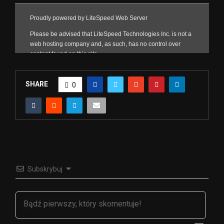
SHARE
0
Subskrybuj