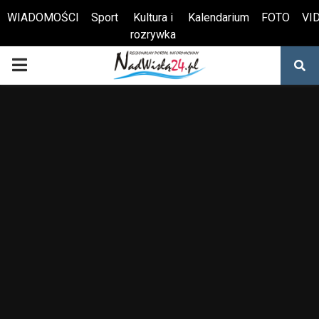
WIADOMOŚCI
Sport
Kultura i
Kalendarium
FOTO
VI
rozrywka
Otwórz pasek narzędzi
PRIMARY
MENU