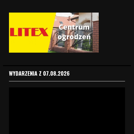
WYDARZENIA Z 07.08.2026
O
d
t
w
a
r
z
a