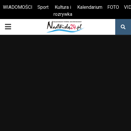
WIADOMOŚCI
Sport
Kultura i
Kalendarium
FOTO
VI
rozrywka
Otwórz pasek narzędzi
PRIMARY
MENU