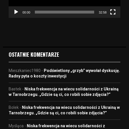
c
z
00:00
32:58
v
i
d
e
o
OSTATNIE KOMENTARZE
Mieszkaniec1980
-
Podświetlony „grzyb” wywołał dyskusję.
Radny pyta o koszty inwestycji
Bastek
-
Niska frekwencja na wiecu solidarności z Ukrainą
w Tarnobrzegu. „Gdzie są ci, co robili sobie zdjęcia?”
Bolek
-
Niska frekwencja na wiecu solidarności z Ukrainą w
Tarnobrzegu. „Gdzie są ci, co robili sobie zdjęcia?”
Myśląca
-
Niska frekwencja na wiecu solidarności z