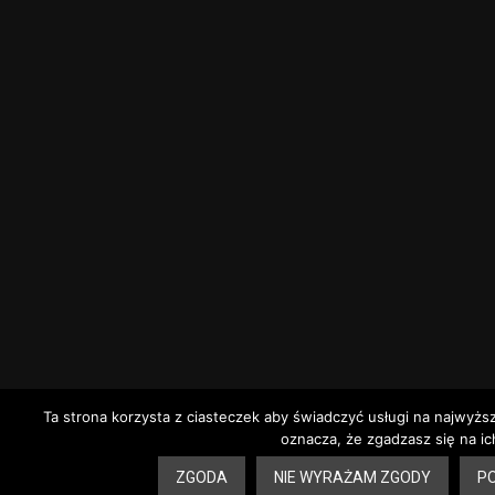
Ta strona korzysta z ciasteczek aby świadczyć usługi na najwyżs
oznacza, że zgadzasz się na ic
1
ZGODA
NIE WYRAŻAM ZGODY
PO