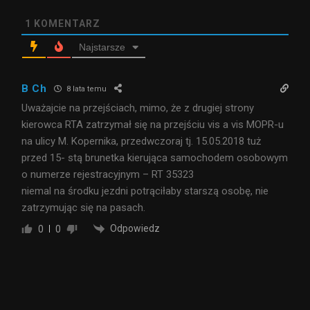
1
KOMENTARZ
Najstarsze
B Ch
8 lata temu
Uważajcie na przejściach, mimo, że z drugiej strony
kierowca RTA zatrzymał się na przejściu vis a vis MOPR-u
na ulicy M. Kopernika, przedwczoraj tj. 15.05.2018 tuż
przed 15- stą brunetka kierująca samochodem osobowym
o numerze rejestracyjnym – RT 35323
niemal na środku jezdni potrąciłaby starszą osobę, nie
zatrzymując się na pasach.
Odpowiedz
0
0