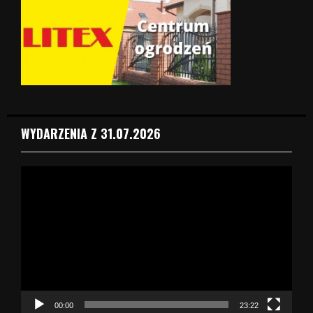
WYDARZENIA Z 31.07.2026
O
d
t
w
a
r
z
a
c
z
00:00
23:22