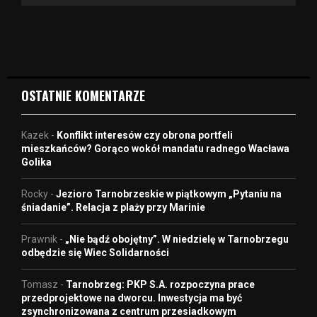
v
i
d
e
o
OSTATNIE KOMENTARZE
Kazek
-
Konflikt interesów czy obrona portfeli
mieszkańców? Gorąco wokół mandatu radnego Wacława
Golika
Rocky
-
Jezioro Tarnobrzeskie w piątkowym „Pytaniu na
śniadanie”. Relacja z plaży przy Marinie
Prawnik
-
„Nie bądź obojętny”. W niedzielę w Tarnobrzegu
odbędzie się Wiec Solidarności
Tomasz
-
Tarnobrzeg: PKP S.A. rozpoczyna prace
przedprojektowe na dworcu. Inwestycja ma być
zsynchronizowana z centrum przesiadkowym