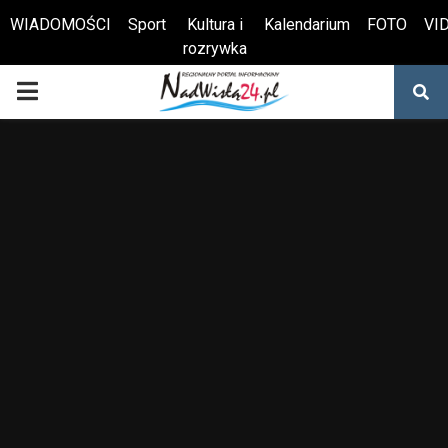
WIADOMOŚCI
Sport
Kultura i
Kalendarium
FOTO
VI
rozrywka
Otwórz pasek narzędzi
PRIMARY
MENU