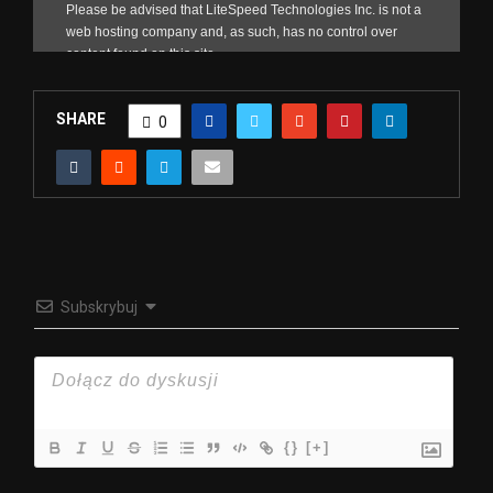
SHARE
0
Subskrybuj
{}
[+]