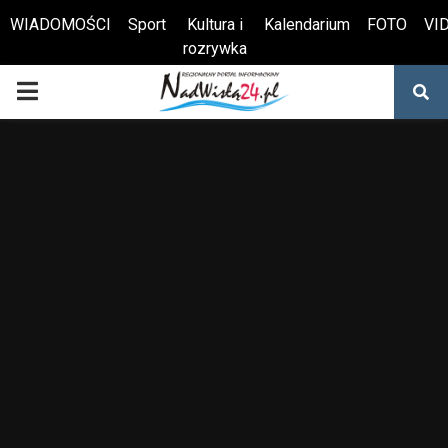
WIADOMOŚCI
Sport
Kultura i
Kalendarium
FOTO
VI
rozrywka
Otwórz pasek narzędzi
PRIMARY
MENU