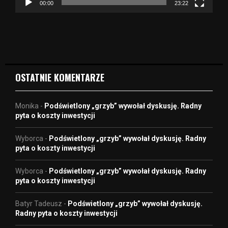
z
00:00
23:22
v
i
d
e
o
OSTATNIE KOMENTARZE
Monika
-
Podświetlony „grzyb” wywołał dyskusję. Radny
pyta o koszty inwestycji
Wyborca
-
Podświetlony „grzyb” wywołał dyskusję. Radny
pyta o koszty inwestycji
Wyborca
-
Podświetlony „grzyb” wywołał dyskusję. Radny
pyta o koszty inwestycji
Batyr Tadeusz
-
Podświetlony „grzyb” wywołał dyskusję.
Radny pyta o koszty inwestycji