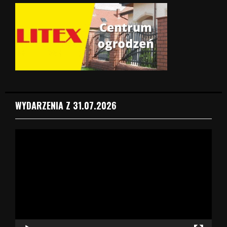
WYDARZENIA Z 31.07.2026
O
d
t
w
a
r
z
a
c