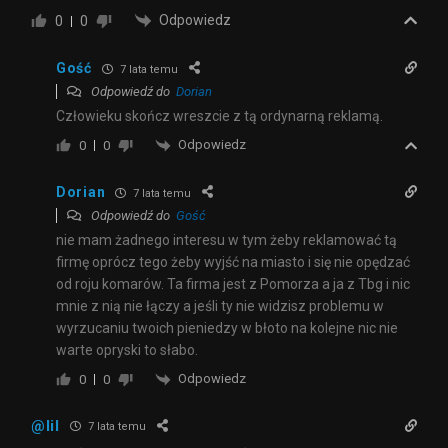
Odpowiedz
0
0
Gość
7 lata temu
Odpowiedź do
Dorian
Człowieku skończ wreszcie z tą ordynarną reklamą.
Odpowiedz
0
0
Dorian
7 lata temu
Odpowiedź do
Gość
nie mam żadnego interesu w tym żeby reklamować tą
firmę oprócz tego żeby wyjść na miasto i się nie opędzać
od roju komarów. Ta firma jest z Pomorza a ja z Tbg i nic
mnie z nią nie łączy a jeśli ty nie widzisz problemu w
wyrzucaniu twoich pieniedzy w błoto na kolejne nic nie
warte opryski to słabo.
Odpowiedz
0
0
@lil
7 lata temu