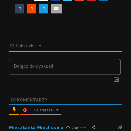
Subskrybuj
20
KOMENTARZY
Najstarsze
Mieszkanka Miechocina
7 lata temu