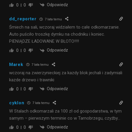
Odpowiedz
0
0
dd_reporter
7 lata temu
Śmiech na sali, wczoraj widziałem to całe odkomarzanie.
Auto puściło troszkę dymku na chodniku i koniec.
PIENIĄDZE ŁADOWANE W BŁOTO!!!!
Odpowiedz
0
0
Marek
7 lata temu
wczoraj na zwierzynieckiej za kazdy blok jechali i zadymiali
kazde drzewo i trawniki
Odpowiedz
0
0
cyklon
7 lata temu
W Stalach odkomarzali za 100 zł od gospodarstwa, w tym
samym – pierwszym terminie co w Tarnobrzegu, czyżby…
Odpowiedz
0
0