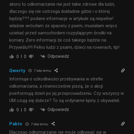
skoro to odkomarzanie nie jest takie zdrowe dla ludzi,
dlaczego się nie ostrzega dokładnie gdzie i o której
będzię??? podane informacje w artykule są niepełne!
właśnie wróciłam ze spaceru z psem, musiałam wręcz
uciekać przed samochodem rozpylającym środki na
komary. Zero informacji że coś takiego będzie na
Przywiślu!!!! Pełno ludzi z psami, dzieci na rowerach, itp!
Odpowiedz
0
0
Qwerty
7 lata temu
Informuja o szkodliwości przebywania w strefie
odkomarzania, a równocześnie piszą, że o akcji
poinformują dzień po jej przeprowadzeniu. Czy wszyscy w
UM czują się dobrze? To są ordynarne kpiny z obywateli.
Odpowiedz
0
0
Pablo
7 lata temu
Dlaczego odkomarzanie nie może odbywać się w