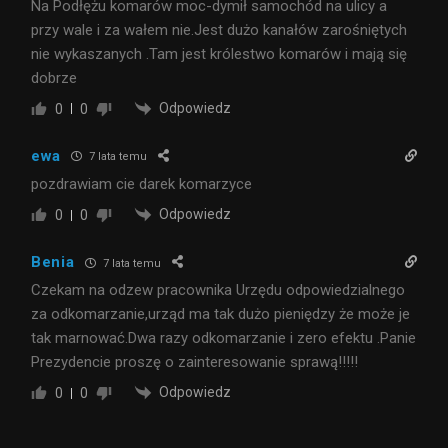
Na Podłężu komarów moc-dymił samochód na ulicy a
przy wale i za wałem nie.Jest dużo kanałów zarośniętych
nie wykaszanych .Tam jest królestwo komarów i mają się
dobrze
Odpowiedz
0
0
ewa
7 lata temu
pozdrawiam cie darek komarzyce
Odpowiedz
0
0
Benia
7 lata temu
Czekam na odzew pracownika Urzędu odpowiedzialnego
za odkomarzanie,urząd ma tak dużo pieniędzy że może je
tak marnować.Dwa razy odkomarzanie i zero efektu .Panie
Prezydencie proszę o zainteresowanie sprawą!!!!!
Odpowiedz
0
0