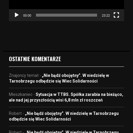
a
c
z
00:00
23:22
v
i
d
e
o
OSTATNIE KOMENTARZE
Znajoncy temat
-
„Nie bądź obojętny”. W niedzielę w
Tarnobrzegu odbędzie się Wiec Solidarności
Mieszkaniec
-
Sytuacja w TTBS. Spółka zarabia na bieżąco,
ale nad jej przyszłością wisi 6,8 mln zł roszczeń
Robert
-
„Nie bądź obojętny”. W niedzielę w Tarnobrzegu
odbędzie się Wiec Solidarności
Robert
-
„Nie bądź obojętny”. W niedzielę w Tarnobrzegu