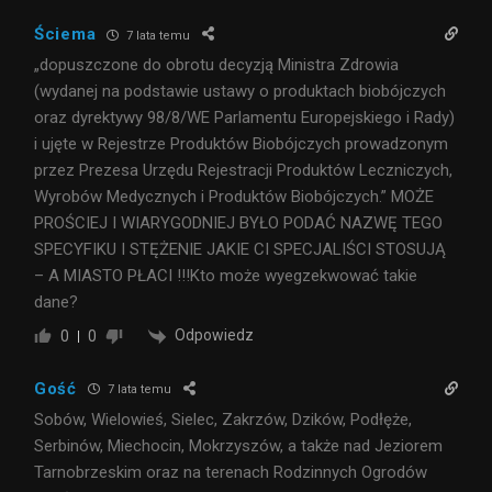
Ściema
7 lata temu
„dopuszczone do obrotu decyzją Ministra Zdrowia
(wydanej na podstawie ustawy o produktach biobójczych
oraz dyrektywy 98/8/WE Parlamentu Europejskiego i Rady)
i ujęte w Rejestrze Produktów Biobójczych prowadzonym
przez Prezesa Urzędu Rejestracji Produktów Leczniczych,
Wyrobów Medycznych i Produktów Biobójczych.” MOŻE
PROŚCIEJ I WIARYGODNIEJ BYŁO PODAĆ NAZWĘ TEGO
SPECYFIKU I STĘŻENIE JAKIE CI SPECJALIŚCI STOSUJĄ
– A MIASTO PŁACI !!!Kto może wyegzekwować takie
dane?
Odpowiedz
0
0
Gość
7 lata temu
Sobów, Wielowieś, Sielec, Zakrzów, Dzików, Podłęże,
Serbinów, Miechocin, Mokrzyszów, a także nad Jeziorem
Tarnobrzeskim oraz na terenach Rodzinnych Ogrodów