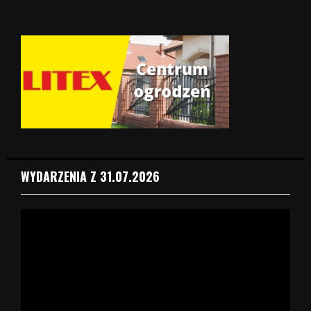
WYDARZENIA Z 31.07.2026
O
d
t
w
a
r
z