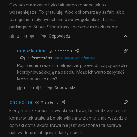
Czy odkomarzanie było tak samo robione jak to
wczesniejsze. To gratuluję. Albo odkomarzaly asfalt, albo
tam gdzie miały być ich nie było wogóle albo stali na
parkingach. Super. S,loda kasy i nerwów mieszkańców.
Odpowiedz
0
0
mieszkaniec
7 lata temu
Odpowiedź do
Mieszkanka Miechocina
Poprzednim razem mieli jeździć przewodniczący osiedli i
koordynować akcją na osiedlu. Może ich warto zapytać?
Może uwagi do nich?
Odpowiedz
0
0
chceci sa
7 lata temu
kiedy macie zamiar trawy skośic trawę bo niedziwie się ze
komarty tak atakuja bo sie wbijaja w ziemie a nie wszedzie
opryski dotra skoro trawa nie jest skoszona i ta sprawa
nalezy do um lub gospodarzy osiedli