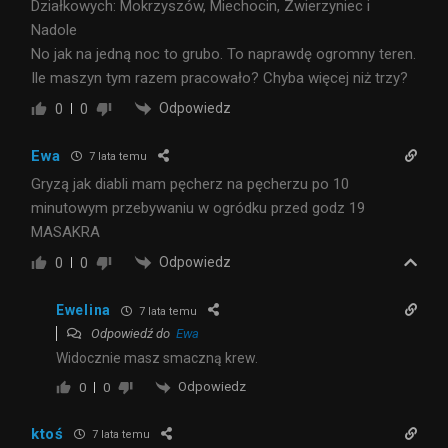
Działkowych: Mokrzyszów, Miechocin, Zwierzyniec i
Nadole
No jak na jedną noc to grubo. To naprawdę ogromny teren.
Ile maszyn tym razem pracowało? Chyba więcej niż trzy?
Odpowiedz
0
0
Ewa
7 lata temu
Gryzą jak diabli mam pęcherz na pęcherzu po 10
minutowym przebywaniu w ogródku przed godz 19
MASAKRA
Odpowiedz
0
0
Ewelina
7 lata temu
Odpowiedź do
Ewa
Widocznie masz smaczną krew.
Odpowiedz
0
0
ktoś
7 lata temu