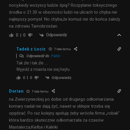
nocy,kiedy wszyscy ludzie śpią? Rozpylanie toksycznego
środka o 21.30 w obecności ludzi na ulicach to chyba nie
najlepszy pomysł. No chyba,że komuś nie do końca zależy
na zdrowiu Tarnobrzeżan.
Odpowiedz
0
0
Tadek z Łocic
7 lata temu
Odpowiedź do
Pablo
Tak źle i tak źle ….
Wyjedź z miasta nie siej hejtu
Odpowiedz
0
0
Dorian
7 lata temu
na Zwierzynieckiej po dobie od drugiego odkomarzania
komary nadal nie dają żyć, nawet w sklepie trzeba się
opędzać. Po raz kolejny apeluję żeby wróciła firma „robak”
która bardzo skutecznie odkomarzała za czasów
Mastalerza,Kiełba i Kalinki