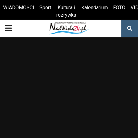
WIADOMOŚCI
Sport
Kultura i
Kalendarium
FOTO
VI
rozrywka
Otwórz pasek narzędzi
PRIMARY
MENU