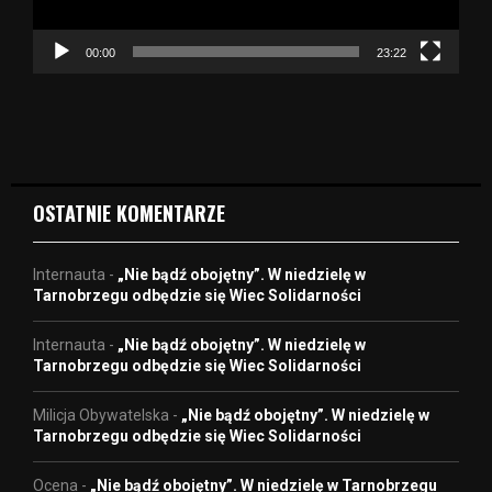
a
c
z
00:00
23:22
v
i
d
e
o
OSTATNIE KOMENTARZE
Internauta
-
„Nie bądź obojętny”. W niedzielę w
Tarnobrzegu odbędzie się Wiec Solidarności
Internauta
-
„Nie bądź obojętny”. W niedzielę w
Tarnobrzegu odbędzie się Wiec Solidarności
Milicja Obywatelska
-
„Nie bądź obojętny”. W niedzielę w
Tarnobrzegu odbędzie się Wiec Solidarności
Ocena
-
„Nie bądź obojętny”. W niedzielę w Tarnobrzegu