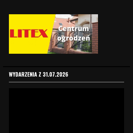
WYDARZENIA Z 31.07.2026
O
d
t
w
a
r
z