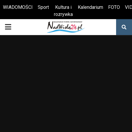
WIADOMOŚCI
Sport
Kultura i
Kalendarium
FOTO
VI
rozrywka
Otwórz pasek narzędzi
PRIMARY
MENU