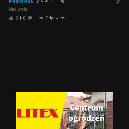
Magdalena
6 lata temu
Nad wisłą
Odpowiedz
0
0