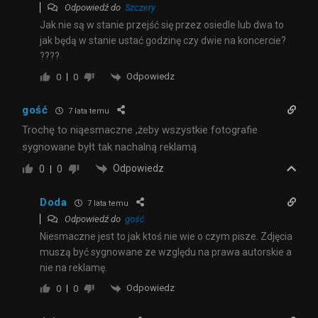
Odpowiedź do
Szczery
Jak nie są w stanie przejść się przez osiedle lub dwa to
jak będą w stanie ustać godzinę czy dwie na koncercie?
????
Odpowiedz
0
0
gość
7 lata temu
Trochę to niąesmaczne ,żeby wszystkie fotografie
sygnowane byłt tak nachalną reklamą
Odpowiedz
0
0
Doda
7 lata temu
Odpowiedź do
gość
Niesmaczne jest to jak ktoś nie wie o czym pisze. Zdjęcia
muszą być sygnowane ze względu na prawa autorskie a
nie na reklamę.
Odpowiedz
0
0