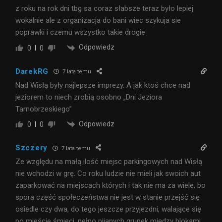
z roku na rok dni tbg sa coraz słabsze teraz było lepiej
wokalnie ale z organizacja do bani wiec szykuja sie
poprawki i czemu wszystko takie drogie
Odpowiedz
0
0
DarekRG
7 lata temu
Nad Wisłą były najlepsze imprezy. A jak ktoś chce nad
jeziorem to niech zrobią osobno „Dni Jeziora
Tarnobrzeskiego”
Odpowiedz
0
0
Szczery
7 lata temu
Ze względu na małą ilość miejsc parkingowych nad Wisłą
nie wchodzi w grę. Co roku ludzie nie mieli jak swoich aut
zaparkować na miejscach których i tak nie ma za wiele, bo
spora część społeczeństwa nie jest w stanie przejść się
osiedle czy dwa, do tego jeszcze przyjezdni, walające się
po mieście śmieci, pełno pijanych grupek między blokami.