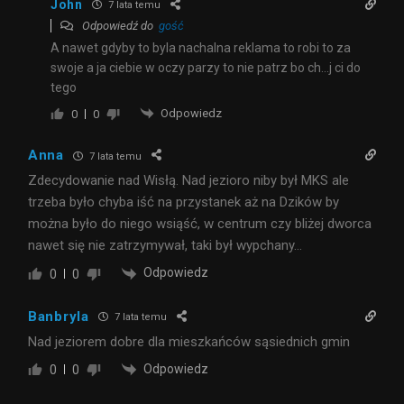
John
7 lata temu
Odpowiedź do
gość
A nawet gdyby to byla nachalna reklama to robi to za
swoje a ja ciebie w oczy parzy to nie patrz bo ch…j ci do
tego
Odpowiedz
0
0
Anna
7 lata temu
Zdecydowanie nad Wisłą. Nad jezioro niby był MKS ale
trzeba było chyba iść na przystanek aż na Dzików by
można było do niego wsiąść, w centrum czy bliżej dworca
nawet się nie zatrzymywał, taki był wypchany…
Odpowiedz
0
0
Banbryla
7 lata temu
Nad jeziorem dobre dla mieszkańców sąsiednich gmin
Odpowiedz
0
0