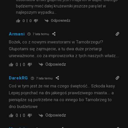
będziemy mieć dalej krużewniki jeszcze parę lat w
najlepszym wypadku…
Odpowiedz
0
0
Armani
7 lata temu
Bożek, co z nowymi inwestorami w Tarnobrzegu!?
Głupotami się zajmujecie, a tu dwa duże przetargi
unieważnione…co za improwizorka z tych naszych władz….
Odpowiedz
0
0
DarekRG
7 lata temu
Coś w tym jest że nie ma czego świętość… Szkoda kasy.
Lepiej pojechać na dni jakiegoś prawdziwego miasta…. a
pieniądze są potrzebne na co innego bo Tarnobrzeg to
dno budżetowe
Odpowiedz
0
0