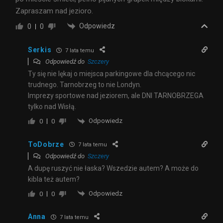
Zapraszam nad jezioro.
Odpowiedz
0
0
Serkis
7 lata temu
Odpowiedź do
Szczery
Ty się nie lękaj o miejsca parkingowe dla chcącego nic
trudnego. Tarnobrzeg to nie Londyn.
Imprezy sportowe nad jeziorem, ale DNI TARNOBRZEGA
tylko nad Wisłą.
Odpowiedz
0
0
ToDobrze
7 lata temu
Odpowiedź do
Szczery
A dupę ruszyć nie łaska? Wszedzie autem? A może do
kibla też autem?
Odpowiedz
0
0
Anna
7 lata temu