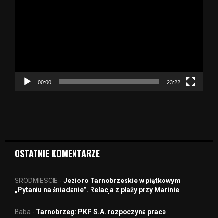
t
w
a
r
z
a
c
z
00:00
23:22
v
i
d
e
o
OSTATNIE KOMENTARZE
SRODMIESCIE
-
Jezioro Tarnobrzeskie w piątkowym
„Pytaniu na śniadanie”. Relacja z plaży przy Marinie
Baba
-
Tarnobrzeg: PKP S.A. rozpoczyna prace