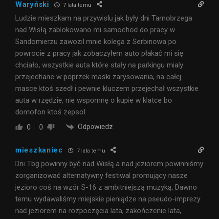
Waryński
7 lata temu
Ludzie mieszkam na przywislu jak były dni Tarnobrzega
nad Wisłą zablokowano mi samochod do pracy w
Sandomierzu zawozil mnie kolega z Serbinowa po
powrocie z pracy jak zobaczyłem auto płakać mi się
chciało, wszystkie auta które stały na parkingu mialy
przejechane w poprzek maski zarysowania, na całej
masce ktoś szedł i pewnie kluczem przejechał wszystkie
auta w rzędzie, nie wspomnę o kupie w klatce bo
domofon ktoś zepsol
Odpowiedz
0
0
mieszkaniec
7 lata temu
Dni Tbg powinny być nad Wisłą a nad jeziorem powinniśmy
zorganizować alternatywny festiwal promujący nasze
jezioro coś na wzór S-16 z ambitniejszą muzyką. Dawno
temu wydawaliśmy miejskie pieniądze na pseudo-imprezy
nad jeziorem na rozpoczęcia lata, zakończenie lata,