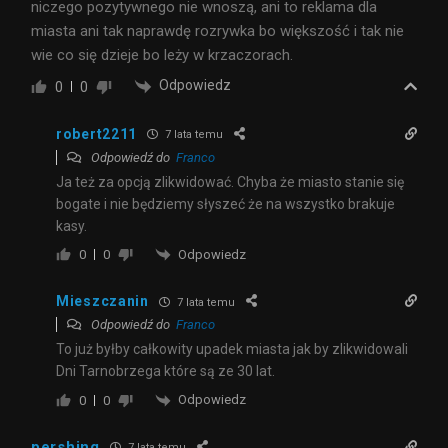
niczego pozytywnego nie wnoszą, ani to reklama dla
miasta ani tak naprawdę rozrywka bo większość i tak nie
wie co się dzieje bo leży w krzaczorach.
Odpowiedz
0
0
robert2211
7 lata temu
Odpowiedź do
Franco
Ja też za opcją zlikwidować. Chyba że miasto stanie się
bogate i nie będziemy słyszeć że na wszystko brakuje
kasy.
Odpowiedz
0
0
Mieszczanin
7 lata temu
Odpowiedź do
Franco
To już byłby całkowity upadek miasta jak by zlikwidowali
Dni Tarnobrzega które są ze 30 lat.
Odpowiedz
0
0
pershing
7 lata temu