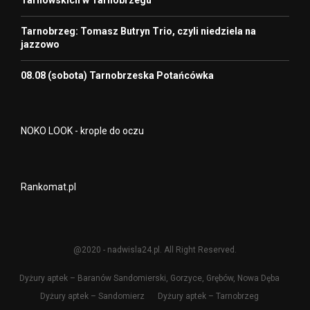
Tarnowskich w Tarnobrzegu
Tarnobrzeg: Tomasz Butryn Trio, czyli niedziela na
jazzowo
08.08 (sobota) Tarnobrzeska Potańcówka
NOKO LOOK - krople do oczu
Rankomat.pl
@2020 - nadwisla24.pl. All Right Reserved.
Dyżury aptek – Baranów Sandomierski, Gorzyce, Grębów, Nowa Dęba
Dyżury aptek – Sandomierz
Dyżury aptek – Tarnobrzeg