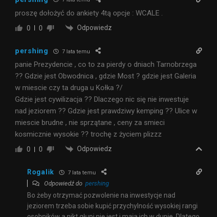
proszę dołożyć do ankiety 4tą opcje : WCALE .
Odpowiedz
0
0
pershing
7 lata temu
panie Prezydencie , co to za pierdy o dniach Tarnobrzega
?? Gdzie jest Obwodnica , gdzie Most ? gdzie jest Galeria
w miescie czy ta druga u Kołka ?/
Gdzie jest cywilizacja ?? Dlaczego nic się nie inwestuje
nad jeziorem ?? Gdzie jest prawdziwy kemping ?? Ulice w
miescie brudne , nie sprzątane , ceny za smieci
kosmicznie wysokie ?? trochę z życiem plizzz
Odpowiedz
0
0
Rogalik
7 lata temu
Odpowiedź do
pershing
Bo żeby otrzymać pozwolenie na inwestycje nad
jeziorem trzeba sobie kupić przychylność wysokiej rangi
osobników a nikt głupi nie jest i maja ich w dupie. Dlatego