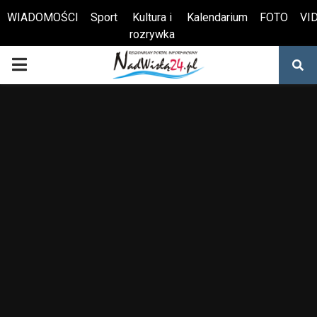
WIADOMOŚCI
Sport
Kultura i
Kalendarium
FOTO
VI
rozrywka
Otwórz pasek narzędzi
PRIMARY
MENU