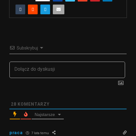
Subskrybuj
28
KOMENTARZY
Najstarsze
praca
7 lata temu