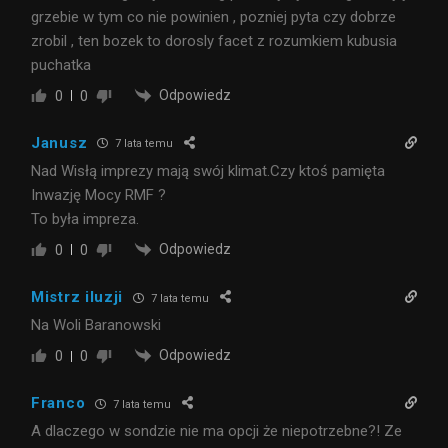
grzebie w tym co nie powinien , pozniej pyta czy dobrze
zrobil , ten bozek to dorosly facet z rozumkiem kubusia
puchatka
Odpowiedz
0
0
Janusz
7 lata temu
Nad Wisłą imprezy mają swój klimat.Czy ktoś pamięta
Inwazję Mocy RMF ?
To była impreza.
Odpowiedz
0
0
Mistrz iluzji
7 lata temu
Na Woli Baranowski
Odpowiedz
0
0
Franco
7 lata temu
A dlaczego w sondzie nie ma opcji że niepotrzebne?! Ze