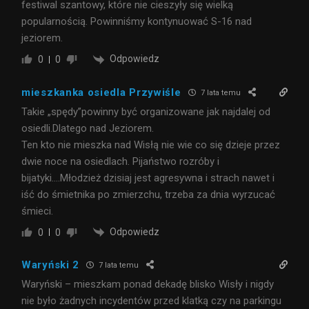
festiwal szantowy, które nie cieszyły się wielką
popularnością. Powinniśmy kontynuować S-16 nad
jeziorem.
Odpowiedz
0
0
mieszkanka osiedla Przywiśle
7 lata temu
Takie „spędy”powinny być organizowane jak najdalej od
osiedli.Dlatego nad Jeziorem.
Ten kto nie mieszka nad Wisłą nie wie co się dzieje przez
dwie noce na osiedlach. Pijaństwo rozróby i
bijatyki….Młodzież dzisiaj jest agresywna i strach nawet i
iść do śmietnika po zmierzchu, trzeba za dnia wyrzucać
śmieci.
Odpowiedz
0
0
Waryński 2
7 lata temu
Waryński – mieszkam ponad dekadę blisko Wisły i nigdy
nie było żadnych incydentów przed klatką czy na parkingu