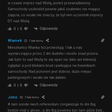
w czasie imprez nad Wisłą, jesteś przewrażliwiony.
Samochody uszkodził pewnie jakiś szaleniec nie mający
zajęcia, co wcale nie znaczy, że był nim uczestnik imprezy
DT nad Wisłą.
Odpowiedz
0
0
Wianek
7 lata temu
Mieszkańcy Wianka też protestują. I tak u nas
wystarczająco przez 2 dni dudniło i niosło znad jeziora.
Jak było to nad Wisłą to się spać nie dało ani telewizji
oglądać a pod blokami brud i parkujące na trawnikach
samochody. Nad jeziorem jest dobrze, dużo miejsc
parkingowych i wcale nie tak daleko.
Odpowiedz
0
0
John
7 lata temu
A tam sonde niech referendum zorganizuje to dni tbg
bedzie mial z glowy , a dni tbg powinny byc tam gdzie byly ,