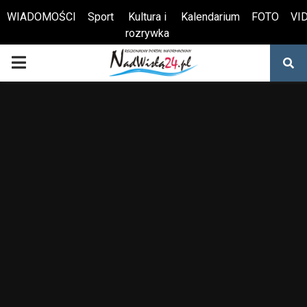
WIADOMOŚCI
Sport
Kultura i
Kalendarium
FOTO
VI
rozrywka
Otwórz pasek narzędzi
PRIMARY
MENU