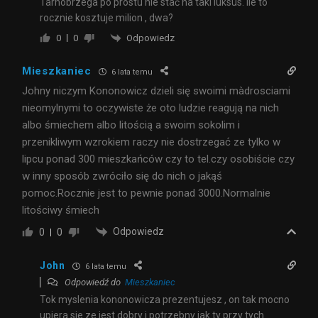
Tarnobrzega po prostu nie stać na taki luksus. Ile to
rocznie kosztuje milion , dwa?
Odpowiedz
0
0
Mieszkaniec
6 lata temu
Johny niczym Kononowicz dzieli się swoimi màdrosciami
nieomylnymi to oczywiste że oto ludzie reagują na nich
albo śmiechem albo litością a swoim sokolim i
przenikliwym wzrokiem raczy nie dostrzegać ze tylko w
lipcu ponad 300 mieszkańców czy to tel.czy osobiście czy
w inny sposób zwróciło się do nich o jakąś
pomoc.Rocznie jest to pewnie ponad 3000.Normalnie
litościwy śmiech
Odpowiedz
0
0
John
6 lata temu
Odpowiedź do
Mieszkaniec
Tok myslenia kononowicza prezentujesz , on tak mocno
upiera sie ze jest dobry i potrzebny jak ty przy tych