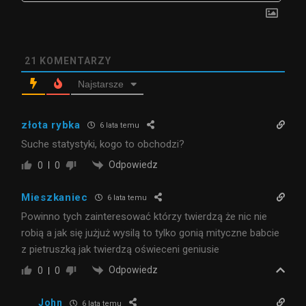
21
KOMENTARZY
Najstarsze
złota rybka
6 lata temu
Suche statystyki, kogo to obchodzi?
Odpowiedz
0
0
Mieszkaniec
6 lata temu
Powinno tych zainteresować którzy twierdzą że nic nie
robią a jak się jużjuż wysilą to tylko gonią mityczne babcie
z pietruszką jak twierdzą oświeceni geniusie
Odpowiedz
0
0
John
6 lata temu