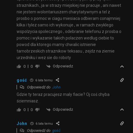
straznikach , ja w strazy miejskiej nie pracuje , ani nawet
nie jestem wolontariuszem charytatywnym a tel z
prosbo o pomoc w ciagu miesiaca odbieram conajmniej
kilka i tylez samo ich wykonuje , w ramach zwyklego
wspolzycia spolecznego , odebranie telefonu z prosba o
pomoc i wykazanie takich polaczen wedlug ciebie to
powod dla ktorego mamy chwalic istnienie
tarnobrzeskich straznikow teksasu , zejdz na ziemie
urzedniku i wez sie do roboty
Odpowiedz
0
0
gość
6 lata temu
Odpowiedź do
John
Gdzie ty teraz pracujesz maly fiacie? Oj coś chyba
ściemniasz.
Odpowiedz
0
0
John
6 lata temu
Odpowiedź do
gość