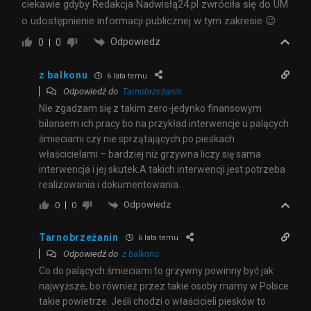
ciekawie gdyby Redakcja Nadwisłą24.pl zwróciła się do UM
o udostępnienie informacji publicznej w tym zakresie 😉
Odpowiedz
0
0
z balkonu
6 lata temu
Odpowiedź do
Tarnobrzeżanin
Nie zgadzam się z takim zero-jedynko finansowym
bilansem ich pracy bo na przykład interwencje u palących
śmieciami czy nie sprzątających po pieskach
właścicielami – bardziej niż grzywna liczy się sama
interwencja i jej skutek.A takich interwencji jest potrzeba
realizowania i dokumentowania.
Odpowiedz
0
0
Tarnobrzeżanin
6 lata temu
Odpowiedź do
z balkonu
Co do palących śmieciami to grzywny powinny być jak
najwyższe, bo również przez takie osoby mamy w Polsce
takie powietrze. Jeśli chodzi o właścicieli piesków to