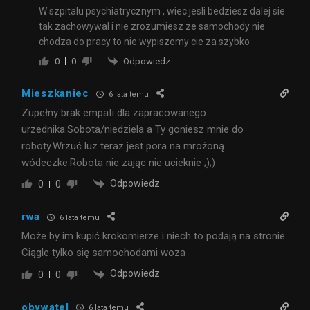
W szpitalu psychiatrycznym , wiec jesli bedziesz dalej sie
tak zachowywal i nie zrozumiesz ze samochody nie
chodza do pracy to nie wypiszemy cie za szybko
Odpowiedz
0
0
Mieszkaniec
6 lata temu
Zupełny brak empati dla zapracowanego
urzednika.Sobota/niedziela a Ty goniesz mnie do
roboty.Wrzuć luz teraz jest pora na mrożoną
wódeczke.Robota nie zając nie ucieknie ;);)
Odpowiedz
0
0
rwa
6 lata temu
Może by im kupić krokomierze i niech to podają na stronie
Ciągle tylko się samochodami woza
Odpowiedz
0
0
obywatel
6 lata temu