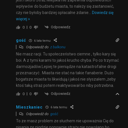
wpływów do budżetu miasta, to należy się zastanowić,
czy nie byłoby bardziej opłacalne zdanie
…
Dowiedz się
więcej »
Odpowiedz
0
0
gość
6 lata temu
Odpowiedź do
z balkonu
Nie masz racji. Tu społeczeństwo ciemne , tylko kary się
boi. A z tymi karami to jakoś krucho chyba. Po co trzymać
darmozjadów.Lepiej te pieniądze na katastrofalne drogi
przeznaczyć . Miasta nie stać na takie fanaberie. Dużo
bogatsze miasta to likwidują i jakoś nie słyszałem ,żeby
ktoś taką straż potem reaktywował bo niby potrzebna.
Odpowiedz
0
0
Mieszkaniec
6 lata temu
Odpowiedź do
gość
To ze masz problem ze słuchem nie upoważnia Cię do
pisania ze nigdzie ponownie straży nie powołano bo