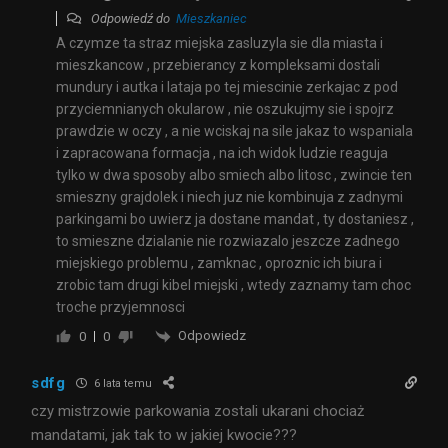
Odpowiedź do
Mieszkaniec
A czymze ta straz miejska zasluzyla sie dla miasta i
mieszkancow , przebierancy z kompleksami dostali
mundury i autka i lataja po tej miescinie zerkajac z pod
przyciemnianych okularow , nie oszukujmy sie i spojrz
prawdzie w oczy , a nie wciskaj na sile jakaz to wspaniala
i zapracowana formacja , na ich widok ludzie reaguja
tylko w dwa sposoby albo smiech albo litosc , zwincie ten
smieszny grajdolek i niech juz nie kombinuja z zadnymi
parkingami bo uwierz ja dostane mandat , ty dostaniesz ,
to smieszne dzialanie nie rozwiazalo jeszcze zadnego
miejskiego problemu , zamknac , oproznic ich biura i
zrobic tam drugi kibel miejski , wtedy zaznamy tam choc
troche przyjemnosci
Odpowiedz
0
0
sdfg
6 lata temu
czy mistrzowie parkowania zostali ukarani chociaż
mandatami, jak tak to w jakiej kwocie???