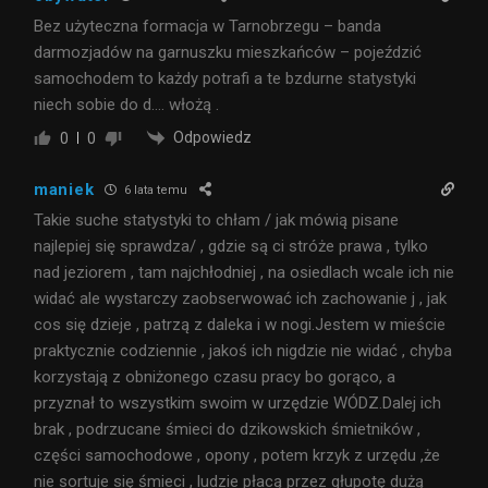
Bez użyteczna formacja w Tarnobrzegu – banda
darmozjadów na garnuszku mieszkańców – pojeździć
samochodem to każdy potrafi a te bzdurne statystyki
niech sobie do d…. włożą .
Odpowiedz
0
0
maniek
6 lata temu
Takie suche statystyki to chłam / jak mówią pisane
najlepiej się sprawdza/ , gdzie są ci stróże prawa , tylko
nad jeziorem , tam najchłodniej , na osiedlach wcale ich nie
widać ale wystarczy zaobserwować ich zachowanie j , jak
cos się dzieje , patrzą z daleka i w nogi.Jestem w mieście
praktycznie codziennie , jakoś ich nigdzie nie widać , chyba
korzystają z obniżonego czasu pracy bo gorąco, a
przyznał to wszystkim swoim w urzędzie WÓDZ.Dalej ich
brak , podrzucane śmieci do dzikowskich śmietników ,
części samochodowe , opony , potem krzyk z urzędu ,że
nie sortuje się śmieci , ludzie płacą przez głupotę dużą