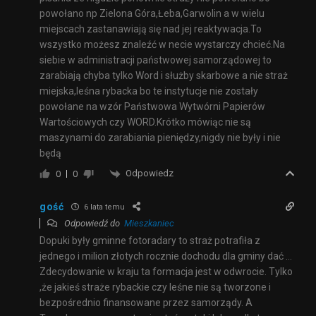
powołano np Zielona Góra,Łeba,Garwolin a w wielu
miejscach zastanawiają się nad jej reaktywacja.To
wszystko możesz znaleźć w necie wystarczy chcieć.Na
siebie w administracji państwowej samorządowej to
zarabiają chyba tylko Word i służby skarbowe a nie straż
miejska,leśna rybacka bo te instytucje nie zostały
powołane na wzór Państwowa Wytwórni Papierów
Wartościowych czy WORD.Krótko mówiąc nie są
maszynami do zarabiania pieniędzy,nigdy nie były i nie
będą
Odpowiedz
0
0
gość
6 lata temu
Odpowiedź do
Mieszkaniec
Dopuki były gminne fotoradary to straż potrafiła z
jednego i milion złotych rocznie dochodu dla gminy dać …
Zdecydowanie w kraju ta formacja jest w odwrocie. Tylko
,że jakieś straże rybackie czy leśne nie są tworzone i
bezpośrednio finansowane przez samorządy. A