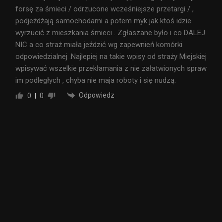
forsę za śmieci / odrzucone wcześniejsze przetargi / ,
podjeżdżają samochodami a potem myk jak ktoś idzie
wyrzucić z mieszkania śmieci . Zgłaszane było i co DALEJ
NIC a co straż miała jeździć wg zapewnień komórki
odpowiedzialnej .Najlepiej na takie wpisy od straży Miejskiej
wpisywać wszelkie przekłamania z nie załatwionych spraw
im podległych , chyba nie maja roboty i się nudzą.
Odpowiedz
0
0