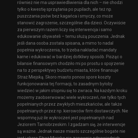
również nie ma usprawiedliwienia dla nich – nie chodzi
tylko o kwestię sprzątania po pupilach, ale też np.
puszczania psów bez kagańca i smyczy, co może
stanowić zagrożenie, szczególnie dla dzieci. Oczywiście
za pierwszym razem liczy się interwencja i samo
edukowanie obywateli – temu służą pouczenia. Jednak
jeśli dana osoba została spisana, a mimo to nadal
popełnia wykroczenia, to trzeba nakładać mandaty
karne i edukować w bardziej dotkliwy sposób. Pisząc o
bilansie finansowym chodziło mi po prostu o spojrzenie
na to z perspektywy budżetu miasta, które finansuje
Straż Miejską. Skoro miasto ponosi spore koszty
funkcjonowania tej formacji, to zasadnym byłoby
wiedzieć w jakim stopniu się to zwraca. Na każdym kroku
możemy zaobserwować wiele wykroczeń, nie tylko tych
popełnianych przez zwykłych mieszkańców, ale także
popełnianych przez np. kierowców firm dostawczych. Nie
wspomnę już ile wykroczeń jest popełnianych nad
Jeziorem Tarnobrzeskim. I zgadzam się, że interwencje
są ważne. Jednak nasze miasto szczególnie bogate nie
jest i skoro Straż Miejska nie zapewnia odpowiednich