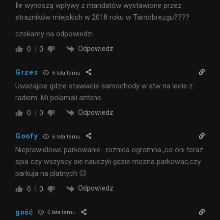
Ile wynoszą wpływy z mandatów wystawione przez
strazników miejskich w 2018 roku w Tarnobrezgu????
czekamy na odpowiedzi
Odpowiedz
0
0
Grzes
6 lata temu
Uwazajcie gdzie stawiacie samochody w stw na lecie z
radiem. Mi polamali antene.
Odpowiedz
0
0
Goofy
6 lata temu
Nieprawidlowe parkowanie- roznica ogromna ,co oni teraz
spia czy wszyscy sie nauczyli gdzie mozna parkowac,czy
parkuja na platnych 😉
Odpowiedz
0
0
gość
6 lata temu