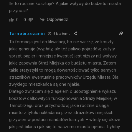
Ile to rocznie kosztuje? A jakie wpływy do budżetu miasta
przynosi?
Odpowiedz
0
0
Tarnobrzeżanin
6 lata temu
Ta formacja jest do likwidacji, bo nie wierzę, że koszty
jakie generuje (wypłaty, ale też paliwo pojazdów, zużyty
sprzęt, papier i mniejsze kwestie) jest niższy niż wpływy
jakie zapewnia Straż Miejska do budżetu miasta. Zatem
takie statystyki to mogą dowartościować tylko samych
strażników, ewentualnie pracowników Urzędu Miasta. Dla
zwykłego mieszkańca są one nijakie.
Dlatego zwracam się z apelem o udostępnienie wykazu
kosztów całkowitych funkcjonowania Straży Miejskiej w
Tarnobrzegu oraz przychodów, jakie rocznie osiąga
miasto z tytułu nakładania przez strażników miejskich
grzywien w postaci mandatów karnych – wtedy się okaże
jaki jest bilans i jak się to naszemu miastu opłaca…byłoby