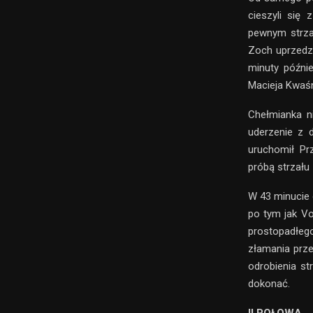
cieszyli się
pewnym strza
Zoch uprzedzi
minuty późni
Macieja Kwaśn
Chełmianka ni
uderzenie z 
uruchomił Pr
próbą strzału
W 43 minucie 
po tym jak V
prostopadłego
złamania prze
odrobienia st
dokonać.