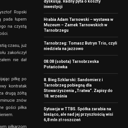
dyskusję. Radny pyta o koszty
inwestycji
sztof Ropski
ką pada łupem
Hrabia Adam Tarnowski – wystawa w
Muzeum – Zamek Tarnowskich w
ego na czystą
Tarnobrzegu
ości.
Tarnobrzeg: Tomasz Butryn Trio, czyli
tią czasu, już
niedziela na jazzowo
ołu zakończył
załem nie dał
08.08 (sobota) Tarnobrzeska
Potańcówka
jając piłkę po
8. Bieg Szklarski: Sandomierz i
Tarnobrzeg pobiegną dla
owy kontratak
Stowarzyszenia „Tratwa”. Zapisy do
za drugą żółtą
18. września
1 minucie znów
e gości piłka
Sytuacja w TTBS. Spółka zarabia na
bieżąco, ale nad jej przyszłością wisi
ieniem.
6,8 mln zł roszczeń
tnym piłkarzom