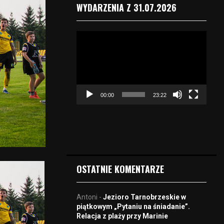
WYDARZENIA Z 31.07.2026
O
d
t
w
a
r
00:00
23:22
z
a
c
z
v
i
d
OSTATNIE KOMENTARZE
e
o
Antoni
-
Jezioro Tarnobrzeskie w
piątkowym „Pytaniu na śniadanie”.
Relacja z plaży przy Marinie