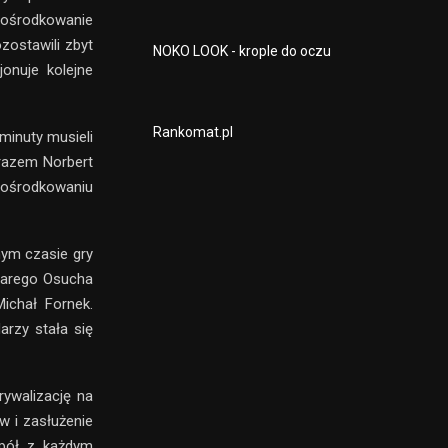
dośrodkowanie
zostawili zbyt
NOKO LOOK - krople do oczu
onuje kolejne
Rankomat.pl
 minuty musieli
 razem Norbert
dośrodkowaniu
nym czasie gry
ezarego Osucha
ichał Fornek.
rzy stała się
rywalizację na
w i zasłużenie
spół z każdym