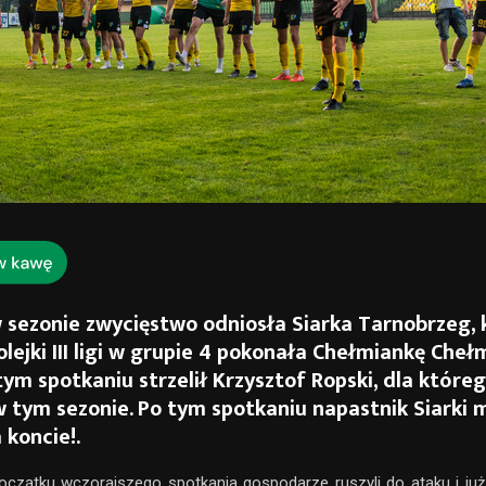
 sezonie zwycięstwo odniosła Siarka Tarnobrzeg, 
lejki III ligi w grupie 4 pokonała Chełmiankę Chełm
ym spotkaniu strzelił Krzysztof Ropski, dla któreg
w tym sezonie. Po tym spotkaniu napastnik Siarki m
koncie!.
czątku wczorajszego spotkania gospodarze ruszyli do ataku i już