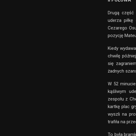
II POŁOWA
Drugą część
uderza piłkę
Cezarego Osu
pozycję Mateu
Kiedy wydawał
chwilę późni
się zagranie
żadnych szans
W 52 minucie 
kąśliwym ude
zespołu z Che
kartkę plac g
wyszli na pr
trafiła na prz
To była bramk