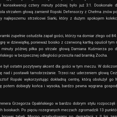
W konsekwencji cztery minuty później było już 3:1. Doskonałe 
ola strzałem głową zamienił Ropski. Defensorzy z Chełma znów po
y najlepszemu strzelcowi Siarki, który z dużym spokojem kolekcj
 bramki zupełnie ostudziła zapał gości, którzy na domiar złego od 84
rę w dziewiątkę, ponieważ boisko z czerwoną kartką opuścił tym
 minuty później piłka po strzale głową Damiana Kuśmierza po 
ńskiego w bezpiecznej odległości przeszła nad bramką Zocha.
ie był ostatni pozytywny akcent dla gości w tym meczu. W doliczo
 nad i postawili tarnobrzeżanie. Trzeci raz uderzeniem głową C
sztof Ropski wykorzystując dokładną centrę, którą obsłużył go M
ę potem dobiegły końca i wysoka, bardzo pewna wygrana gospoda
renera Grzegorza Opalińskiego w bardzo dobrym stylu rozpoczęli 
ch boiskach. Po pięciu rozegranych meczach zgromadzili 13 punktó
ligowej tabeli. Mocno przebudowany po degradacji z II ligi ze