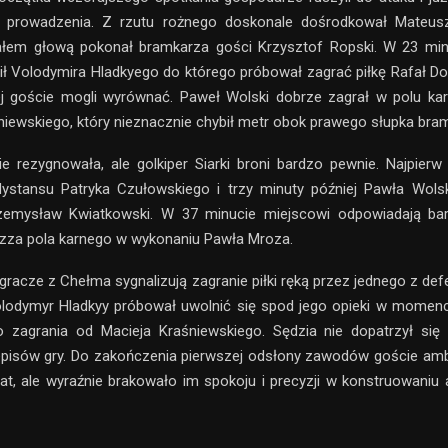
 z prowadzenia. Z rzutu rożnego doskonale dośrodkował Mateu
łem głową pokonał bramkarza gości Krzysztof Ropski. W 23 min
ł Volodymira Hladkyego do którego próbował zagrać piłkę Rafał Do
ej goście mogli wyrównać. Paweł Wolski dobrze zagrał w polu kar
iewskiego, który nieznacznie chybił metr obok prawego słupka bra
e rezygnowała, ale golkiper Siarki broni bardzo pewnie. Najpier
dystansu Patryka Czułowskiego i trzy minuty później Pawła Wolsk
zemysław Kwiatkowski. W 37 minucie miejscowi odpowiadają ba
 zza pola karnego w wykonaniu Pawła Mroza.
gracze z Chełma sygnalizują zagranie piłki ręką przez jednego z def
olodymyr Hladkyy próbował uwolnić się spod jego opieki w momenc
 zagrania od Macieja Kraśniewskiego. Sędzia nie dopatrzył się 
pisów gry. Do zakończenia pierwszej odsłony zawodów goście ambi
rat, ale wyraźnie brakowało im spokoju i precyzji w konstruowaniu a