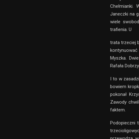
Chełmianki. 
Janeczki na g
wiele swobod
trafienia. U
trata trzeciej
kontynuować g
Myszka. Dwie
Rafała Dobrzy
I to w zasadz
bowiem kropkę
pokonał Krzy
Zawody chwil
faktem.
Podopieczni t
trzecioligowy
przewodzą w 