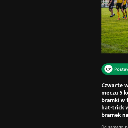
Czwarte w
meczu 5 ko
bramki w t
hat-trick 
bramek na 
Od samego po