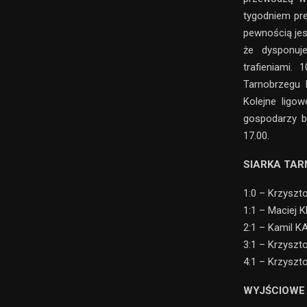
tygodniem pr
pewnością jes
że dysponuj
trafieniami
Tarnobrzegu b
Kolejne ligow
gospodarzy b
17.00.
SIARKA TAR
1:0 – Krzyszt
1:1 – Maciej 
2:1 – Kamil 
3:1 – Krzyszt
4:1 – Krzyszt
WYJŚCIOWE 