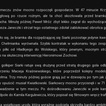
 meczu znów mocno rozpoczęli gospodarze. W 47 minucie Krzy
 głową po rzucie rożnym, ale ta choć skozłowała przed bram
cha. Minutę później Paweł Mróz zbyt lekko zagrał do wychodząc
sza Janeczki i strzał tego ostatniego zdołał zablokować obrońca g
o się, że bramka dla rozpędzającej się Siarki pozostaje jedynie kwes
ej Chełmianka wyrównała. Szybki kontratak w wykonaniu tego zesp
m piłki od Hladkyego do Wolskiego, który pewnym, mocnym str
 na skuteczną interwencję Hieronimowi Zochowi.
golkiper Siarki ratuje swą drużynę przed stratą drugiego gola odbi
rzeniu Macieja Kraśniewskiego, które poprzedził kolejny model
łma. Trzy minuty później goście grają już w dziesięciu po tym jak 
ry opuścić musiał Kwiatkowski. Siarkowcy mocno przycisnęli i w 7
owadzenie w tym meczu. Po dośrodkowaniu Janeczki w pole karn
edpole do Kamila Kargulewicza, który popisał się filmowym wręcz traf
a wyjątkowej urody, która wyraźnie podcięła skrzydła bardzo ambi