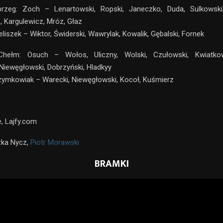
brzeg: Zoch – Lenartowski, Ropski, Janeczko, Duda, Sulkowski,
, Kargulewicz, Mróz, Głaz
liszek – Wiktor, Świderski, Wawrylak, Kowalik, Gębalski, Fornek
Chełm: Osuch – Wołos, Uliczny, Wolski, Czułowski, Kwiatkow
Niewęgłowski, Dobrzyński, Hladkyy
ymkowiak – Warecki, Niewęgłowski, Kocoł, Kuśmierz
e, Lajfy.com
zka Nycz,
Piotr Morawski
BRAMKI