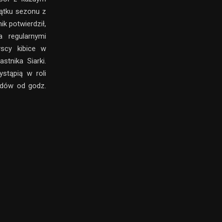
ątku sezonu z
k potwierdził,
 regularnymi
scy kibice w
stnika Siarki.
ystąpią w roli
odów od godz.