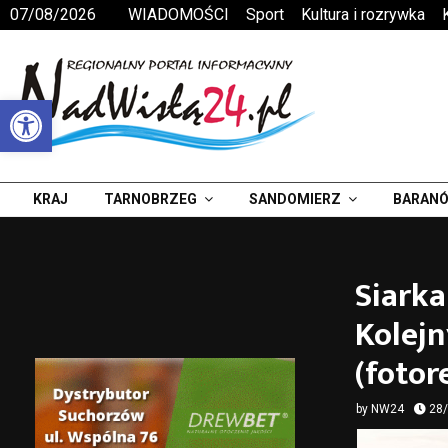
07/08/2026
WIADOMOŚCI
Sport
Kultura i rozrywka
Otwórz pasek narzędzi
KRAJ
TARNOBRZEG
SANDOMIERZ
BARANÓ
Siarka
Kolejn
(fotor
by
NW24
28