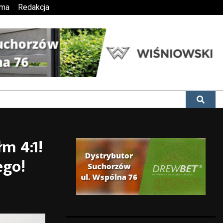
ama
Redakcja
m 4:1!
ego!