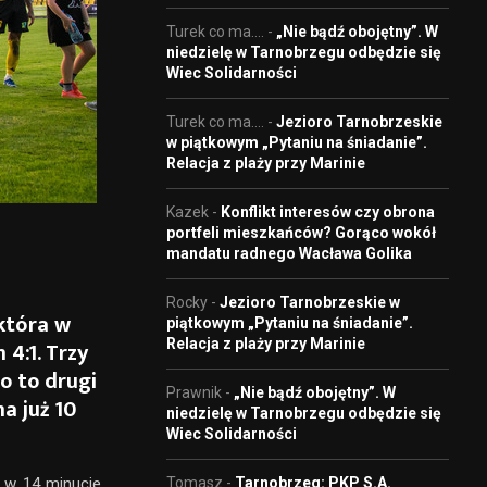
Turek co ma....
-
„Nie bądź obojętny”. W
niedzielę w Tarnobrzegu odbędzie się
Wiec Solidarności
Turek co ma....
-
Jezioro Tarnobrzeskie
w piątkowym „Pytaniu na śniadanie”.
Relacja z plaży przy Marinie
Kazek
-
Konflikt interesów czy obrona
portfeli mieszkańców? Gorąco wokół
mandatu radnego Wacława Golika
Rocky
-
Jezioro Tarnobrzeskie w
która w
piątkowym „Pytaniu na śniadanie”.
Relacja z plaży przy Marinie
 4:1. Trzy
o to drugi
Prawnik
-
„Nie bądź obojętny”. W
a już 10
niedzielę w Tarnobrzegu odbędzie się
Wiec Solidarności
Tomasz
-
Tarnobrzeg: PKP S.A.
 w 14 minucie