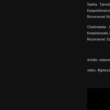
Siarka Tarno
Kasperkiewicz
Rezerwowi: Kie
Chełmianka 
Kwaśniewski, 
Rezerwowi: Sz
źródło: własn
video: Agnies