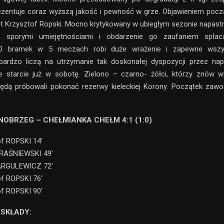
ezentuje coraz wyższą jakość i pewność w grze. Objawieniem pocz
t Krzysztof Ropski. Mocno krytykowany w ubiegłym sezonie napastni
e sporymi umiejętnościami i obdarzenie go zaufaniem spłaca
. 10 bramek w 5 meczach robi duże wrażenie i zapewne wszy
ardzo liczą na utrzymanie tak doskonałej dyspozycji przez napa
e starcie już w sobotę. Zielono – czarno- żółci, którzy znów w
ędą próbowali pokonać rezerwy kieleckiej Korony. Początek zaw
NOBRZEG – CHEŁMIANKA CHEŁM 4:1 (1:0)
of ROPSKI 14′
KRAŚNIEWSKI 49′
KARGULEWICZ 72′
of ROPSKI 76′
of ROPSKI 90′
SKŁADY: