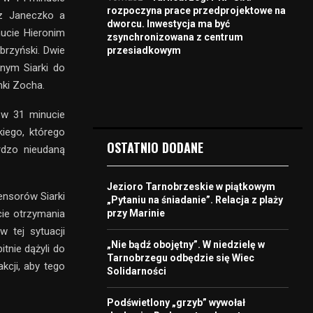
rozpoczyna prace przedprojektowe na
sz Janeczko a
dworcu. Inwestycja ma być
ucie Hieronim
zsynchronizowana z centrum
brzyński. Dwie
przesiadkowym
nym Siarki do
mki Zocha.
w w 31 minucie
iego, którego
OSTATNIO DODANE
rdzo nieudaną
Jezioro Tarnobrzeskie w piątkowym
ensorów Siarki
„Pytaniu na śniadanie”. Relacja z plaży
przy Marinie
ie otrzymania
w tej sytuacji
„Nie bądź obojętny”. W niedzielę w
tnie dążyli do
Tarnobrzegu odbędzie się Wiec
kcji, aby tego
Solidarności
Podświetlony „grzyb” wywołał