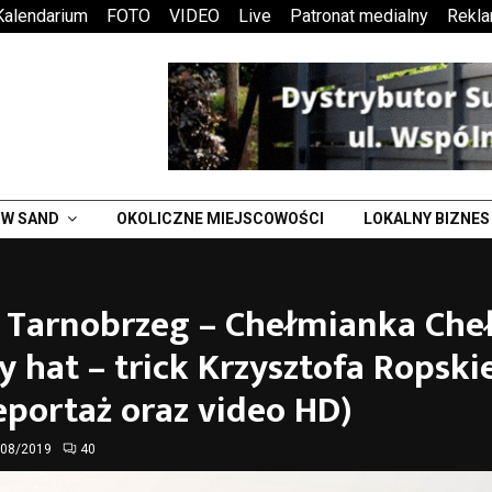
Kalendarium
FOTO
VIDEO
Live
Patronat medialny
Rekl
W SAND
OKOLICZNE MIEJSCOWOŚCI
LOKALNY BIZNES
 Tarnobrzeg – Chełmianka Cheł
y hat – trick Krzysztofa Ropski
eportaż oraz video HD)
/08/2019
40