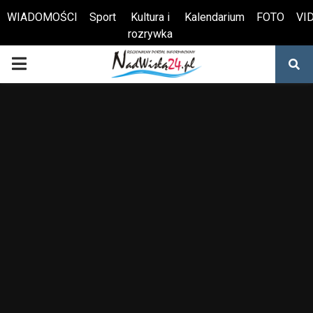
WIADOMOŚCI
Sport
Kultura i
Kalendarium
FOTO
VI
rozrywka
Otwórz pasek narzędzi
PRIMARY
MENU