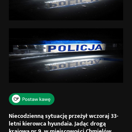
Niecodzienną sytuację przeżył wczoraj 33-
letni kierowca hyundaia. Jadąc drogą
krajową nr 9, w miejscowości Chmielów,