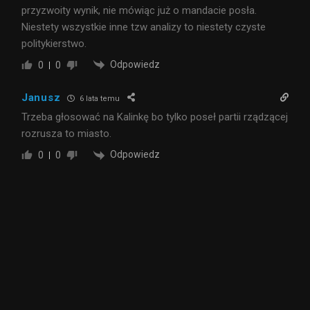
przyzwoity wynik, nie mówiąc już o mandacie posła.
Niestety wszystkie inne tzw analizy to niestety czyste
politykierstwo.
Odpowiedz
0
0
Janusz
6 lata temu
Trzeba głosować na Kalinkę bo tylko poseł partii rządzącej
rozrusza to miasto.
Odpowiedz
0
0