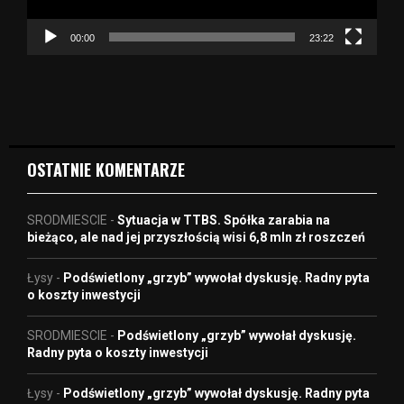
c
z
00:00
23:22
v
i
d
e
o
OSTATNIE KOMENTARZE
SRODMIESCIE
-
Sytuacja w TTBS. Spółka zarabia na
bieżąco, ale nad jej przyszłością wisi 6,8 mln zł roszczeń
Łysy
-
Podświetlony „grzyb” wywołał dyskusję. Radny pyta
o koszty inwestycji
SRODMIESCIE
-
Podświetlony „grzyb” wywołał dyskusję.
Radny pyta o koszty inwestycji
Łysy
-
Podświetlony „grzyb” wywołał dyskusję. Radny pyta