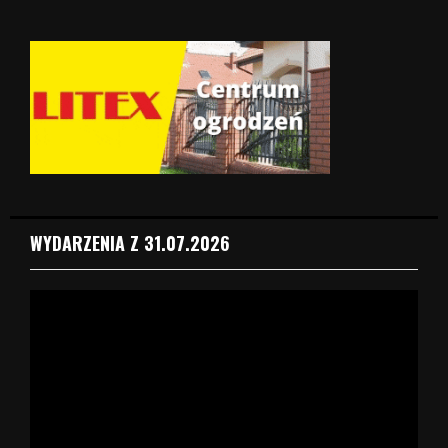
WYDARZENIA Z 31.07.2026
O
d
t
w
a
r
z
a