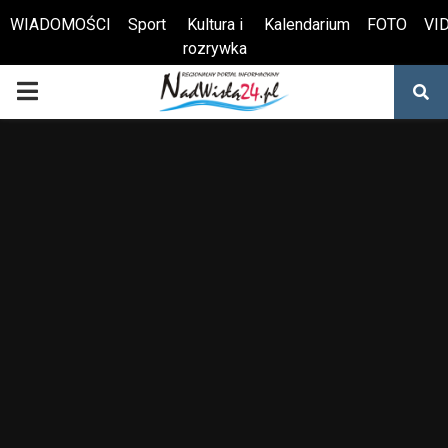
WIADOMOŚCI
Sport
Kultura i
Kalendarium
FOTO
VI
rozrywka
Otwórz pasek narzędzi
PRIMARY
MENU