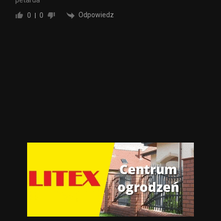
petarda
Odpowiedz
0
0