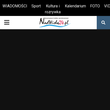
WIADOMOŚCI
Sport
Kultura i
Kalendarium
FOTO
VI
rozrywka
Otwórz pasek narzędzi
PRIMARY
MENU