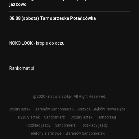
jazzowo
08.08 (sobota) Tarnobrzeska Potańcówka
NOKO LOOK - krople do oczu
Rankomat.pl
@2020 - nadwisla24.pl. All Right Reserved.
Dyżury aptek – Baranów Sandomierski, Gorzyce, Grębów, Nowa Dęba
Dyżury aptek – Sandomierz
Dyżury aptek – Tarnobrzeg
Rozkład jazdy – Sandomierz
Rozkłady jazdy
Telefony alarmowe – Baranów Sandomierski