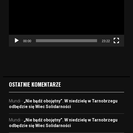
w
a
r
z
a
c
z
00:00
23:22
v
i
d
e
o
OSTATNIE KOMENTARZE
Mundi
-
„Nie bądź obojętny”. W niedzielę w Tarnobrzegu
odbędzie się Wiec Solidarności
Mundi
-
„Nie bądź obojętny”. W niedzielę w Tarnobrzegu
odbędzie się Wiec Solidarności