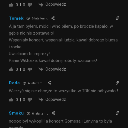
Odpowiedz
0
0
Tomek
6 lata temu
A ja tam byłem, miód i wino piłem, po brodzie kapało, w
gębie nic nie zostawało!
Wspaniały koncert, wspaniali ludzie, kawał dobrego bluesa
i rocka.
Uwielbiam te imprezy!
Panie Wiktorze, kawał dobrej roboty, szacunek!
Odpowiedz
0
0
Doda
6 lata temu
Wierzyć się nie chce,że to wszystko w TDK sie odbywało !
Odpowiedz
0
0
Smoku
6 lata temu
noooo był wykop!!! a koncert Gomesa i Lanvina to była