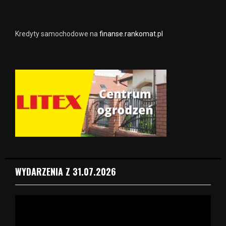
Kredyty samochodowe na
finanse.rankomat.pl
WYDARZENIA Z 31.07.2026
O
d
t