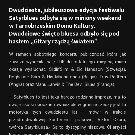
Dwudziesta, jubileuszowa edycja festiwalu
Satyrblues odbyła się w miniony weekend
w Tarnobrzeskim Domu Kultury.
Dwudniowe święto bluesa odbyło się pod
hasłem „Gitary rządzą światem”.
W ramach sobotniego koncertu publiczność która jak
zawsze wypełniła salę TDK do ostatniego miejsca, miała
okazję wysłuchać: Slidin’Slim & Eic Hansson (Szwecja),
Doghause Sam & His Magnatones (Belgia), Troy Redfern
(Anglia) oraz Manu Lanvin & The Devil Blues (Francja).
– Satyrblues to jest taka bardzo rodzinna impreza, ma to
swoje skutki uboczne również ale w gruncie rzeczy jest ta
motoryka tych dwudziestu lat – mówił w trakcie
przedfestiwalowej konferencji prasowej Viktor Czura,
twórca Satyrbluesa.- Są to dyscypliny niszowe, Ci artyści
którzy grają muzykę bluesową nie są szanowani przez