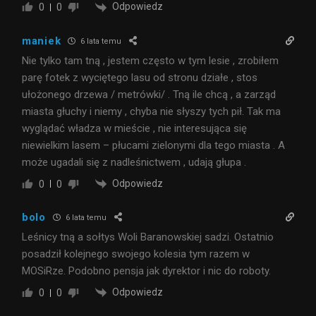
Odpowiedz
0
0
maniek
6 lata temu
Nie tylko tam tną , jestem często w tym lesie , zrobiłem
parę fotek z wyciętego lasu od stronu działe , stos
ułożonego drzewa / metrówki/ . Tną ile chcą , a zarząd
miasta głuchy i niemy , chyba nie słyszy tych pił. Tak ma
wyglądać władza w mieście , nie interesująca się
niewielkim lasem – płucami zielonymi dla tego miasta . A
może ugadali się z nadleśnictwem , udają głupa .
Odpowiedz
0
0
bolo
6 lata temu
Leśnicy tną a sołtys Woli Baranowskiej sadzi. Ostatnio
posadził kolejnego swojego kolesia tym razem w
MOSiRze. Podobno pensja jak dyrektor i nic do roboty.
Odpowiedz
0
0