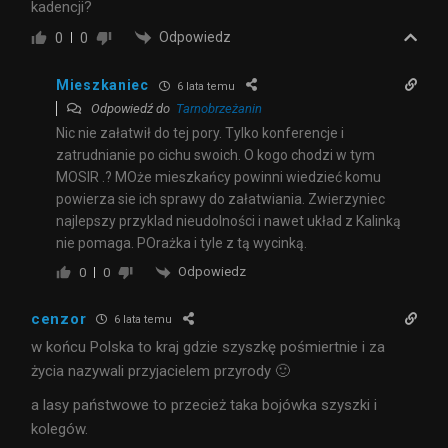
kadencji?
Odpowiedz
0
0
Mieszkaniec
6 lata temu
Odpowiedź do
Tarnobrzeżanin
Nic nie załatwił do tej pory. Tylko konferencje i
zatrudnianie po cichu swoich. O kogo chodzi w tym
MOSIR .? MOże mieszkańcy powinni wiedzieć komu
powierza sie ich sprawy do załatwiania. Zwierzyniec
najlepszy przyklad nieudolności i nawet układ z Kalinką
nie pomaga. POrażka i tyle z tą wycinką.
Odpowiedz
0
0
cenzor
6 lata temu
w końcu Polska to kraj gdzie szyszkę pośmiertnie i za
życia nazywali przyjacielem przyrody 🙂
a lasy państwowe to przecież taka bojówka szyszki i
kolegów.