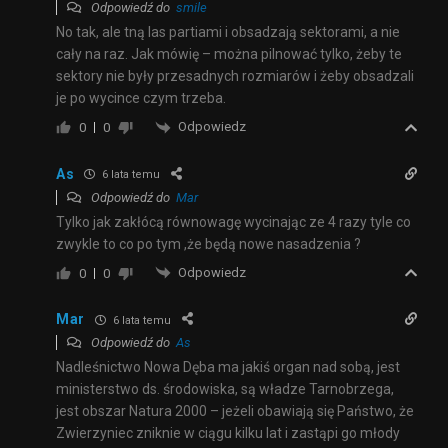
Odpowiedź do
smile
No tak, ale tną las partiami i obsadzają sektorami, a nie
cały na raz. Jak mówię – można pilnować tylko, żeby te
sektory nie były przesadnych rozmiarów i żeby obsadzali
je po wycince czym trzeba.
Odpowiedz
0
0
As
6 lata temu
Odpowiedź do
Mar
Tylko jak zakłócą równowagę wycinając ze 4 razy tyle co
zwykle to co po tym ,że będą nowe nasadzenia ?
Odpowiedz
0
0
Mar
6 lata temu
Odpowiedź do
As
Nadleśnictwo Nowa Dęba ma jakiś organ nad sobą, jest
ministerstwo ds. środowiska, są władze Tarnobrzega,
jest obszar Natura 2000 – jeżeli obawiają się Państwo, że
Zwierzyniec zniknie w ciągu kilku lat i zastąpi go młody