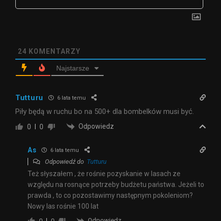
24
KOMENTARZY
Najstarsze
Tutturu
6 lata temu
Piły będą w ruchu bo na 500+ dla bombelków musi być.
Odpowiedz
0
0
As
6 lata temu
Odpowiedź do
Tutturu
Też słyszałem , że rośnie pozyskanie w lasach ze
względu na rosnące potrzeby budżetu państwa. Jeżeli to
prawda , to co pozostawimy następnym pokoleniom?
Nowy las rośnie 100 lat
Odpowiedz
0
0