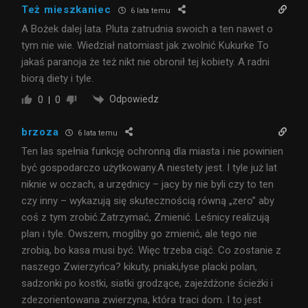
Też mieszkaniec
6 lata temu
A Bożek dalej lata. Pluta zatrudnia swoich a ten nawet o
tym nie wie. Wiedział natomiast jak zwolnić Kukurke To
jakaś paranoja że też nikt nie obronił tej kobiety. A radni
biorą diety i tyle.
Odpowiedz
0
0
brzoza
6 lata temu
Ten las spełnia funkcję ochronną dla miasta i nie powinien
być gospodarczo użytkowany.A niestety jest. I tyle już lat
niknie w oczach, a urzędnicy – jacy by nie byli czy to ten
czy inny – wykazują się skutecznością równą „zero” aby
coś z tym zrobić.Zatrzymać, Zmienić. Leśnicy realizują
plan i tyle. Owszem, mogliby go zmienić, ale tego nie
zrobią, bo kasa musi być. Więc trzeba ciąć. Co zostanie z
naszego Zwierzyńca? kikuty, pniaki,łyse placki polan,
sadzonki po kostki, siatki grodzące, zajeżdżone ścieżki i
zdezorientowana zwierzyna, która traci dom. I to jest