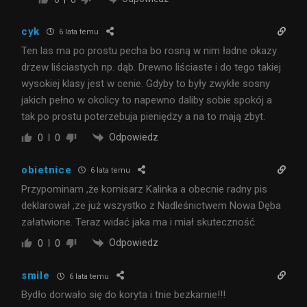
cyk
6 lata temu
Ten las ma po prostu pecha bo rosną w nim ładne okazy
drzew liściastych np. dąb. Drewno liściaste i do tego takiej
wysokiej klasy jest w cenie. Gdyby to były zwykłe sosny
jakich pełno w okolicy to napewno daliby sobie spokój a
tak po prostu poterzebuja pieniędzy a na to mają zbyt.
Odpowiedz
0
0
obietnice
6 lata temu
Przypominam ,że komisarz Kalinka a obecnie radny pis
deklarował ,ze już wszystko z Nadleśnictwem Nowa Dęba
załatwione. Teraz widać jaka ma i miał skuteczność.
Odpowiedz
0
0
smile
6 lata temu
Bydło dorwało się do koryta i tnie bezkarnie!!!