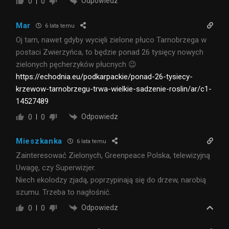
Odpowiedz
0
0
Mar
6 lata temu
Oj tam, nawet gdyby wycięli zielone płuco Tarnobrzega w
postaci Zwierzyńca, to będzie ponad 26 tysięcy nowych
zielonych pęcherzyków płucnych 😉
https://echodnia.eu/podkarpackie/ponad-26-tysiecy-
krzewow-tarnobrzegu-trwa-wielkie-sadzenie-roslin/ar/c1-
14527489
Odpowiedz
0
0
Mieszkanka
6 lata temu
Zainteresować Zielonych, Greenpeace Polska, telewizyjną
Uwagę, czy Superwizjer.
Niech ekolodzy zjadą, poprzypinają się do drzew, narobią
szumu. Trzeba to nagłośnić.
Odpowiedz
0
0