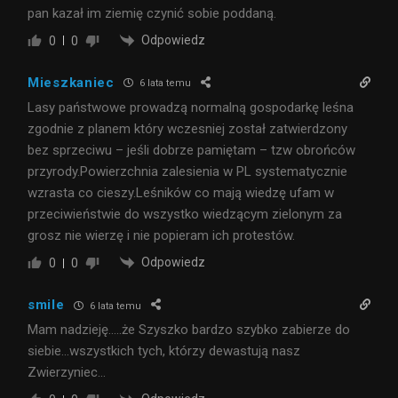
pan kazał im ziemię czynić sobie poddaną.
Odpowiedz
0
0
Mieszkaniec
6 lata temu
Lasy państwowe prowadzą normalną gospodarkę leśna
zgodnie z planem który wczesniej został zatwierdzony
bez sprzeciwu – jeśli dobrze pamiętam – tzw obrońców
przyrody.Powierzchnia zalesienia w PL systematycznie
wzrasta co cieszy.Leśników co mają wiedzę ufam w
przeciwieństwie do wszystko wiedzącym zielonym za
grosz nie wierzę i nie popieram ich protestów.
Odpowiedz
0
0
smile
6 lata temu
Mam nadzieję…..że Szyszko bardzo szybko zabierze do
siebie…wszystkich tych, którzy dewastują nasz
Zwierzyniec…