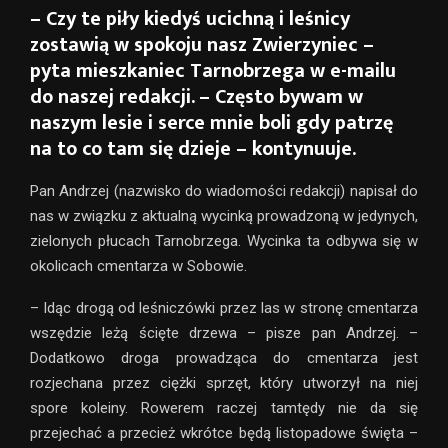
– Czy te piły kiedyś ucichną i leśnicy
zostawią w spokoju nasz Zwierzyniec –
pyta mieszkaniec Tarnobrzega w e-mailu
do naszej redakcji. – Często bywam w
naszym lesie i serce mnie boli gdy patrzę
na to co tam się dzieje – kontynuuje.
Pan Andrzej (nazwisko do wiadomości redakcji) napisał do
nas w związku z aktualną wycinką prowadzoną w jedynych,
zielonych płucach Tarnobrzega. Wycinka ta odbywa się w
okolicach cmentarza w Sobowie.
– Idąc drogą od leśniczówki przez las w stronę cmentarza
wszędzie leżą ścięte drzewa – pisze pan Andrzej. –
Dodatkowo droga prowadząca do cmentarza jest
rozjechana przez ciężki sprzęt, który utworzył na niej
spore koleiny. Rowerem raczej tamtędy nie da się
przejechać a przecież wkrótce będą listopadowe święta –