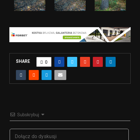
SHARE
0
Subskrybuj