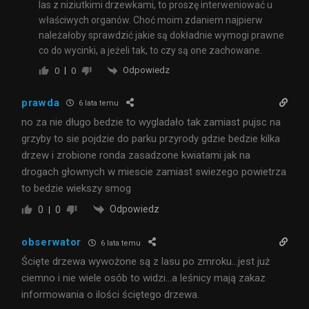
las z niziutkimi drzewkami, to proszę interweniować u
właściwych organów. Choć moim zdaniem najpierw
należałoby sprawdzić jakie są dokładnie wymogi prawne
co do wycinki, a jeżeli tak, to czy są one zachowane.
Odpowiedz
0
0
prawda
6 lata temu
no za nie długo bedzie to wygladało tak zamiast pujsc na
grzyby to sie pojdzie do parku przyrody gdzie bedzie kilka
drzew i zrobione ronda zasadzone kwiatami jak na
drogach głownych w miescie zamiast swiezego powietrza
to bedzie wiekszy smog
Odpowiedz
0
0
obserwator
6 lata temu
Ścięte drzewa wywożone są z lasu po zmroku…jest już
ciemno i nie wiele osób to widzi…a leśnicy mają zakaz
informowania o ilości ściętego drzewa.