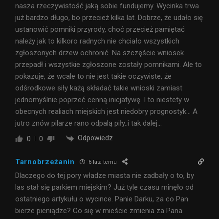
nasza rzeczywistość jaką sobie fundujemy. Wycinka trwa
już bardzo długo, bo przecież kilka lat. Dobrze, że udało się
ustanowić pomniki przyrody, choć przecież pamiętać
należy jak to kilkoro radnych nie chciało wszystkich
zgłoszonych drzew ochronić. Na szczęście wniosek
przepadł i wszystkie zgłoszone zostały pomnikami. Ale to
pokazuje, że wcale to nie jest takie oczywiste, że
odśrodkowe siły każą składać takie wnioski zamiast
jednomyślnie poprzeć cenną inicjatywę. I to niestety w
obecnych realiach miejskich jest niedobry prognostyk… A
jutro znów pilarze rano odpalą piły..i tak dalej…
Odpowiedz
0
0
Tarnobrzeżanin
6 lata temu
Dlaczego do tej pory władze miasta nie zadbały o to, by
las stał się parkiem miejskim? Już tyle czasu minęło od
ostatniego artykułu o wycince. Panie Darku, za co Pan
bierze pieniądze? Co się w mieście zmienia za Pana