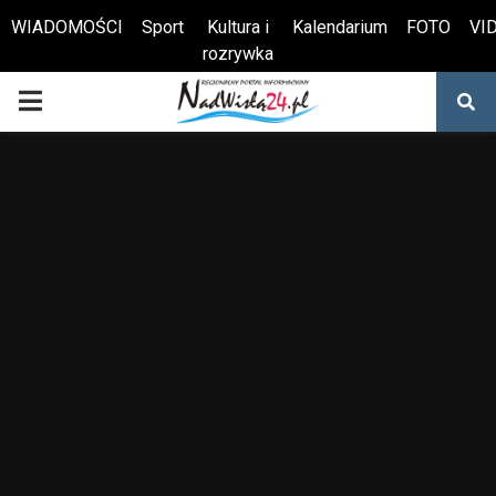
WIADOMOŚCI
Sport
Kultura i
Kalendarium
FOTO
VI
rozrywka
Otwórz pasek narzędzi
PRIMARY
MENU