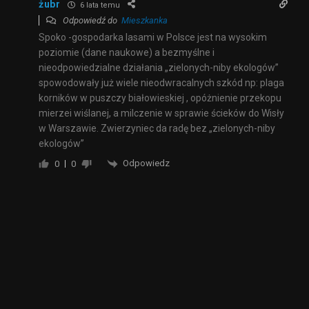
żubr
6 lata temu
Odpowiedź do
Mieszkanka
Spoko -gospodarka lasami w Polsce jest na wysokim
poziomie (dane naukowe) a bezmyślne i
nieodpowiedzialne działania „zielonych-niby ekologów”
spowodowały już wiele nieodwracalnych szkód np: plaga
korników w puszczy białowieskiej , opóżnienie przekopu
mierzei wiślanej, a milczenie w sprawie ścieków do Wisły
w Warszawie. Zwierzyniec da radę bez „zielonych-niby
ekologów”
Odpowiedz
0
0