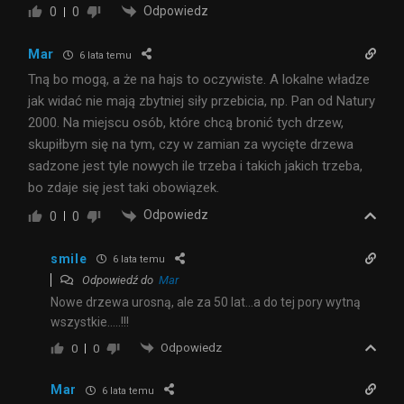
Odpowiedz
0
0
Mar
6 lata temu
Tną bo mogą, a że na hajs to oczywiste. A lokalne władze
jak widać nie mają zbytniej siły przebicia, np. Pan od Natury
2000. Na miejscu osób, które chcą bronić tych drzew,
skupiłbym się na tym, czy w zamian za wycięte drzewa
sadzone jest tyle nowych ile trzeba i takich jakich trzeba,
bo zdaje się jest taki obowiązek.
Odpowiedz
0
0
smile
6 lata temu
Odpowiedź do
Mar
Nowe drzewa urosną, ale za 50 lat…a do tej pory wytną
wszystkie…..!!!
Odpowiedz
0
0
Mar
6 lata temu