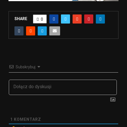
SHARE
0
Subskrybuj
1
KOMENTARZ