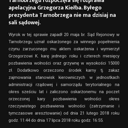
Tarnobrzegu rozpoczęła się rozprawa
apelacyjna Grzegorza Kiełba. Byłego
prezydenta Tarnobrzega nie ma dzisiaj na
sali sądowej.
Wyrok w tej sprawie zapadł 20 maja br. Sąd Rejonowy w
Tarnobrzegu uznał oskarżonego za winnego popełnienia
czynu zarzuconego mu aktem oskarżenia i wymierzył
Grzegorzowi K. karę jednego roku i czterech miesięcy
pozbawienia wolności oraz grzywnę w wysokości 15000
zł. Dodatkowo orzeczono środek karny tj. zakaz
zajmowania stanowisk kierowniczych w jednostkach
administracji rządowej i samorządu terytorialnego na
okres sześciu lat i zaliczono oskarżonemu na poczet
orzeczonej kary pozbawienia wolności okres
rzeczywistego pozbawienia wolności (zatrzymanie i
tymczasowe aresztowanie) od dnia 21 lutego 2018 roku
godz. 11:44 do dnia 17 lipca 2018 roku godz. 16:55.