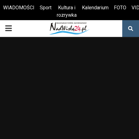
WIADOMOŚCI
Sport
Kultura i
Kalendarium
FOTO
VI
rozrywka
Otwórz pasek narzędzi
PRIMARY
MENU