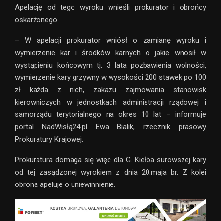
Apelację od tego wyroku wnieśli prokurator i obrońcy
oskarżonego.
– W apelacji prokurator wniósł o zamianę wyroku i
wymierzenie kar i środków karnych o jakie wnosił w
wystąpieniu końcowym tj. 3 lata pozbawienia wolności,
wymierzenie kary grzywny w wysokości 200 stawek po 100
zł każda z nich, zakazu zajmowania stanowisk
kierowniczych w jednostkach administracji rządowej i
samorządu terytorialnego na okres 10 lat – informuje
portal NadWisłą24.pl Ewa Bialik, rzecznik prasowy
Prokuratury Krajowej.
Prokuratura domaga się więc dla G. Kiełba surowszej kary
od tej zasądzonej wyrokiem z dnia 20.maja br. Z kolei
obrona apeluje o uniewinnienie.