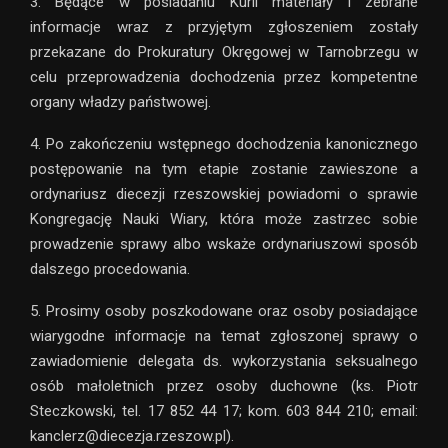
3. Będące w posiadaniu Kurii materiały i zebrane
informacje wraz z przyjętym zgłoszeniem zostały
przekazane do Prokuratury Okręgowej w Tarnobrzegu w
celu przeprowadzenia dochodzenia przez kompetentne
organy władzy państwowej.
4. Po zakończeniu wstępnego dochodzenia kanonicznego
postępowanie na tym etapie zostanie zawieszone a
ordynariusz diecezji rzeszowskiej powiadomi o sprawie
Kongregację Nauki Wiary, która może zastrzec sobie
prowadzenie sprawy albo wskaże ordynariuszowi sposób
dalszego procedowania.
5. Prosimy osoby poszkodowane oraz osoby posiadające
wiarygodne informacje na temat zgłoszonej sprawy o
zawiadomienie delegata ds. wykorzystania seksualnego
osób małoletnich przez osoby duchowne (ks. Piotr
Steczkowski, tel. 17 852 44 17; kom. 603 844 210; email:
kanclerz@diecezja.rzeszow.pl).