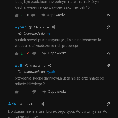
lepiej być pustakiem niż pełnym natchnienia,którym
klecha wypełniał cię w swojej zakonnej celi 😉
Odpowiedz
2
0
wybór
5 lata temu
Odpowiedź do
walt
pustak nawet pusto insynuuje , To nie natchnienie to
wiedza i doświadczenie i ich proporcje.
Odpowiedz
2
-1
walt
5 lata temu
Odpowiedź do
wybór
przyganiał kocioł garnkowi,a usta nie spierzchnięte od
miłości bliźniego ?
Odpowiedz
1
-1
Ada
1 rok temu
Do dzisiaj nie ma tam biurek tego typu. Po co zmyśla? Po
ponad 30 latach?