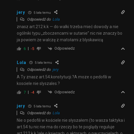
jery
5 lata temu
Odpowiedź do
Lola
znasz art.212 k.k — do walki trzeba mieć dowody a nie
ogólniki typu
„zboczencami w sutanie” nic nie znaczy bo
ja powiem że walczę z matołami z blyskawicą
Odpowiedz
6
-5
Lola
5 lata temu
Odpowiedź do
jery
A Ty znasz art.54.konstytucji.?A moze o pedofili w
kosciele nie slyszales.?
Odpowiedz
7
-4
jery
5 lata temu
Odpowiedź do
Lola
Nie o pedofili w kościele nie słyszałem (to wasza taktyka i
art.54 tu nic nie ma do rzeczy bo te poglądy reguluje
art.212 k.k )ale o księżach, o aktorach ,o nauczycielach, o