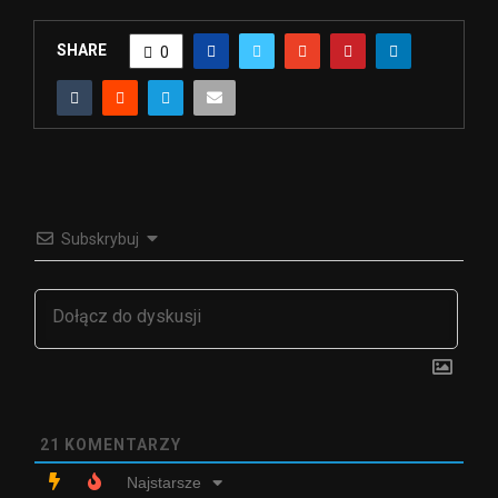
SHARE
0
Subskrybuj
21
KOMENTARZY
Najstarsze