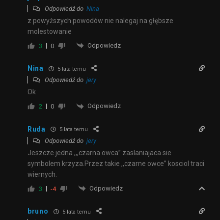
Odpowiedź do
Nina
z powyższych powodów nie nalegaj na głębsze
molestowanie
Odpowiedz
3
0
Nina
5 lata temu
Odpowiedź do
jery
Ok
Odpowiedz
2
0
Ruda
5 lata temu
Odpowiedź do
jery
Jeszcze jedna ,,,czarna owca” zaslaniajaca sie
symbolem krzyza.Przez takie ,,czarne owce” kosciol traci
wiernych.
Odpowiedz
3
-4
bruno
5 lata temu