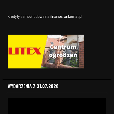
Kredyty samochodowe na
finanse.rankomat.pl
WYDARZENIA Z 31.07.2026
O
d
t