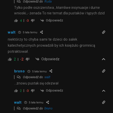
Odpowiedź do
Ruda
Tylko podłe oszczerstwa , kłamliwe insynuacje i durne
wnioski ,- żenada To nie temat dla pustaków i tępych dzid
Odpowiedz
4
-3
walt
5 lata temu
niektórzy to chyba sami te dzieci do salek
katechetycznych prowadzili by ich księżulo gromnicą
potraktował.
Odpowiedz
2
-2
bruno
5 lata temu
Odpowiedź do
walt
…znowu pustak się odezwał
Odpowiedz
2
-3
walt
5 lata temu
Odpowiedź do
bruno