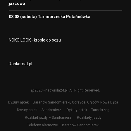
jazzowo
08.08 (sobota) Tarnobrzeska Potańcówka
NOKO LOOK - krople do oczu
Rankomat.pl
@2020 - nadwisla24.pl. All Right Reserved.
Dyżury aptek – Baranów Sandomierski, Gorzyce, Grębów, Nowa Dęba
Dyżury aptek – Sandomierz
Dyżury aptek – Tarnobrzeg
Rozkład jazdy – Sandomierz
Rozkłady jazdy
Telefony alarmowe – Baranów Sandomierski