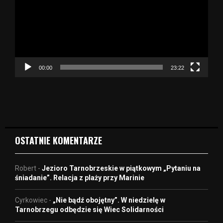
w
a
r
z
a
c
z
00:00
23:22
v
i
d
e
o
OSTATNIE KOMENTARZE
Robert
-
Jezioro Tarnobrzeskie w piątkowym „Pytaniu na
śniadanie”. Relacja z plaży przy Marinie
Cyrkowiec
-
„Nie bądź obojętny”. W niedzielę w
Tarnobrzegu odbędzie się Wiec Solidarności