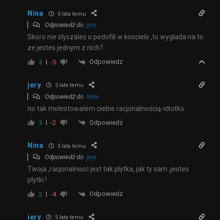
Nina
5 lata temu
Odpowiedź do
jery
Skoro nie slyszales o pedofili w kosciele ,to wyglada na to
ze jestes jednym z nich?.
Odpowiedz
3
-5
jery
5 lata temu
Odpowiedź do
Nina
no tak molestowałem ciebie racjonalnością-idiotko
Odpowiedz
3
-2
Nina
5 lata temu
Odpowiedź do
jery
Twoja ,racjonalnosc jest tak plytka, jak ty sam ,jestes
plytki.!
Odpowiedz
2
-4
jery
5 lata temu