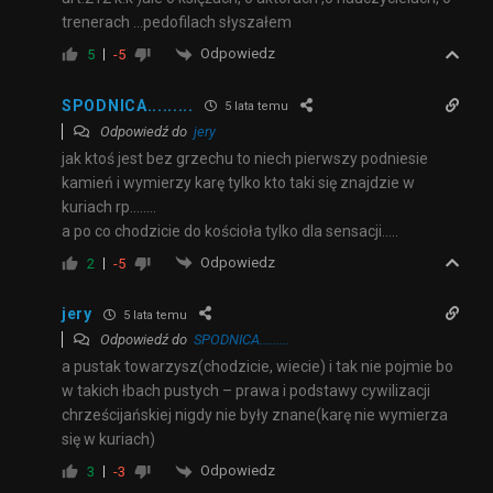
trenerach …pedofilach słyszałem
Odpowiedz
5
-5
SPODNICA.........
5 lata temu
Odpowiedź do
jery
jak ktoś jest bez grzechu to niech pierwszy podniesie
kamień i wymierzy karę tylko kto taki się znajdzie w
kuriach rp……..
a po co chodzicie do kościoła tylko dla sensacji…..
Odpowiedz
2
-5
jery
5 lata temu
Odpowiedź do
SPODNICA.........
a pustak towarzysz(chodzicie, wiecie) i tak nie pojmie bo
w takich łbach pustych – prawa i podstawy cywilizacji
chrześcijańskiej nigdy nie były znane(karę nie wymierza
się w kuriach)
Odpowiedz
3
-3