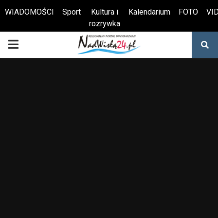
WIADOMOŚCI
Sport
Kultura i
Kalendarium
FOTO
VI
rozrywka
Otwórz pasek narzędzi
PRIMARY
MENU