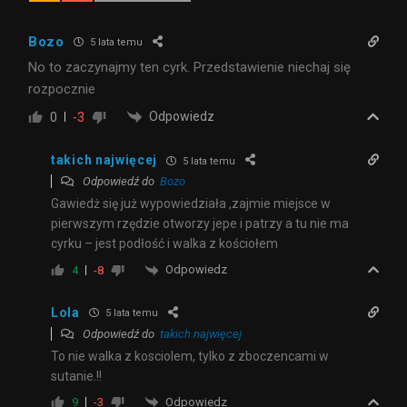
Bozo
5 lata temu
No to zaczynajmy ten cyrk. Przedstawienie niechaj się
rozpocznie
Odpowiedz
0
-3
takich najwięcej
5 lata temu
Odpowiedź do
Bozo
Gawiedż się już wypowiedziała ,zajmie miejsce w
pierwszym rzędzie otworzy jepe i patrzy a tu nie ma
cyrku – jest podłość i walka z kościołem
Odpowiedz
4
-8
Lola
5 lata temu
Odpowiedź do
takich najwięcej
To nie walka z kosciolem, tylko z zboczencami w
sutanie.!!
Odpowiedz
9
-3