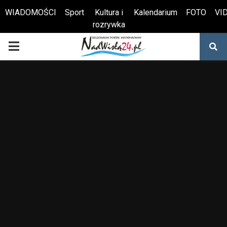
WIADOMOŚCI
Sport
Kultura i
Kalendarium
FOTO
VI
rozrywka
Otwórz pasek narzędzi
PRIMARY
MENU