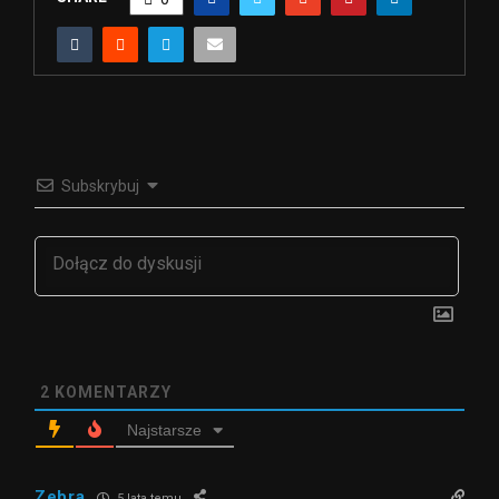
Subskrybuj
2
KOMENTARZY
Najstarsze
Zebra
5 lata temu