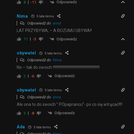
Odpowiedz
8
-11
Nima
5 lata temu
Odpowiedź do
anna
LAT PRZYBYWA, – A ROZUMU UBYWA!!
Odpowiedz
11
-3
obywatel
5 lata temu
Odpowiedź do
Nima
No – tak do swoich !!!!!!!!!!!!!!!!!!!!!!!!!!!!!!!!!!!!!!!!!!!!!!!!!!!!
Odpowiedz
2
-6
obywatel
5 lata temu
Odpowiedź do
anna
Ale ona to do swoich ” POpaprancu”- po co się wtrącać!!!!
Odpowiedz
3
-8
Ada
5 lata temu
Odpowiedź do
Nima