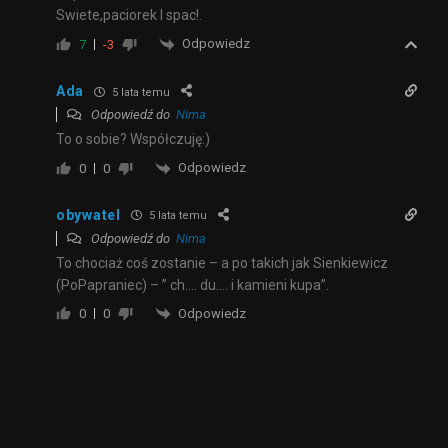
Swiete,paciorek I spac!.
Odpowiedz
7
-3
Ada
5 lata temu
Odpowiedź do
Nima
To o sobie? Współczuję:)
Odpowiedz
0
0
obywatel
5 lata temu
Odpowiedź do
Nima
To chociaż coś zostanie – a po takich jak Sienkiewicz
(PoPapraniec) – ” ch…. du…. i kamieni kupa”.
Odpowiedz
0
0