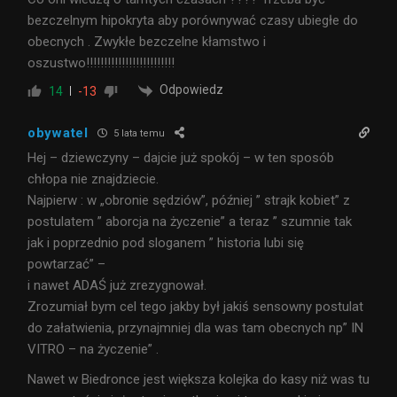
bezczelnym hipokryta aby porównywać czasy ubiegłe do
obecnych . Zwykłe bezczelne kłamstwo i
oszustwo!!!!!!!!!!!!!!!!!!!!!!!!!
Odpowiedz
14
-13
obywatel
5 lata temu
Hej – dziewczyny – dajcie już spokój – w ten sposób
chłopa nie znajdziecie.
Najpierw : w „obronie sędziów”, później ” strajk kobiet” z
postulatem ” aborcja na życzenie” a teraz ” szumnie tak
jak i poprzednio pod sloganem ” historia lubi się
powtarzać” –
i nawet ADAŚ już zrezygnował.
Zrozumiał bym cel tego jakby był jakiś sensowny postulat
do załatwienia, przynajmniej dla was tam obecnych np” IN
VITRO – na życzenie” .
Nawet w Biedronce jest większa kolejka do kasy niż was tu