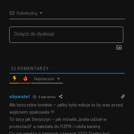
Subskrybuj
22
KOMENTARZY
Najstarsze
obywatel
5 lata temu
Ale bezczelne brednie – jakby była milicja to by was przed
wejściem spałowała !!!
To tacy jak Senyszyn – jak mówiła „brała udział w
protestach” a należała do PZPR i robiła karierę.
Co oni wiedzą o tamtych czasach ???? Trzeba być