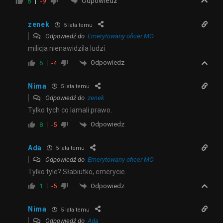
Odpowiedz
8
-9
zenek
5 lata temu
Odpowiedź do
Emerytowany oficer MO
milicja nienawidzila ludzi
Odpowiedz
6
-4
Nima
5 lata temu
Odpowiedź do
zenek
Tylko tych co lamali prawo.
Odpowiedz
8
-5
Ada
5 lata temu
Odpowiedź do
Emerytowany oficer MO
Tylko tyle? Słabiutko, emerycie.
Odpowiedz
1
-5
Nima
5 lata temu
Odpowiedź do
Ada