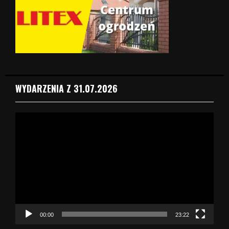
WYDARZENIA Z 31.07.2026
O
d
t
w
a
r
z
a
c
z
00:00
23:22
v