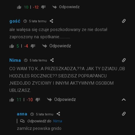
Odpowiedz
10
-12
gość
5 lata temu
ale wałęsa się czuje poszkodowany ze nie dostał
zaproszony na spotkanie…………
Odpowiedz
5
-4
Nima
5 lata temu
CO WAM TO K…A PRZESZKADZA,??A JAK TY DZIADU ,OB
HODZILES ROCZNICE??.SIEDZISZ POPRAPANCU
,NIEDOJDO ZYCIOWY I INNYM AKTYWNYM OSOBOM
UBLIZASZ.
Odpowiedz
11
-10
anna
5 lata temu
Odpowiedź do
Nima
zamilcz peowska gnido