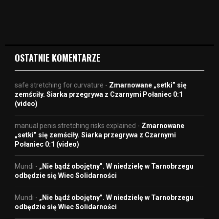
i
d
e
o
OSTATNIE KOMENTARZE
safe stretching for curvature
-
Zmarnowane „setki” się
zemściły. Siarka przegrywa z Czarnymi Połaniec 0:1
(video)
manual penis stretching risks explained
-
Zmarnowane
„setki” się zemściły. Siarka przegrywa z Czarnymi
Połaniec 0:1 (video)
Mundi
-
„Nie bądź obojętny”. W niedzielę w Tarnobrzegu
odbędzie się Wiec Solidarności
Mundi
-
„Nie bądź obojętny”. W niedzielę w Tarnobrzegu
odbędzie się Wiec Solidarności