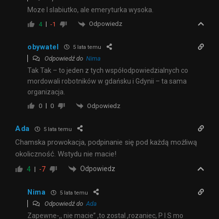
Moze I slabiutko, ale emeryturka wysoka.
Odpowiedz
4
-1
obywatel
5 lata temu
Odpowiedź do
Nima
Tak Tak – to jeden z tych współodpowiedzialnych co
mordowali robotników w gdańsku i Gdynii – ta sama
organizacja.
Odpowiedz
0
0
Ada
5 lata temu
Chamska prowokacja, podpinanie się pod każdą możliwą
okoliczność. Wstydu nie macie!
Odpowiedz
4
-7
Nima
5 lata temu
Odpowiedź do
Ada
Zapewne-,, nie macie” ,to zostal ,rozaniec, P I S mo