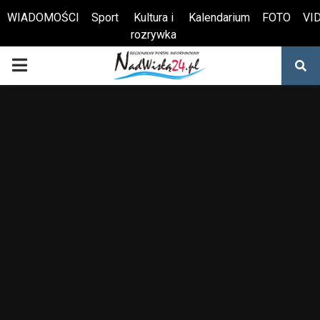
WIADOMOŚCI
Sport
Kultura i
Kalendarium
FOTO
VI
rozrywka
Otwórz pasek narzędzi
PRIMARY
MENU