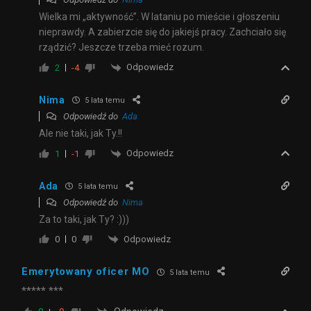
Wielka mi „aktywność”. W lataniu po mieście i głoszeniu
nieprawdy. A zabierzcie się do jakiejś pracy. Zachciało się
rządzić? Jeszcze trzeba mieć rozum.
Odpowiedz
2
-4
Nima
5 lata temu
Odpowiedź do
Ada
Ale nie taki, jak Ty.!!
Odpowiedz
1
-1
Ada
5 lata temu
Odpowiedź do
Nima
Za to taki, jak Ty? :)))
Odpowiedz
0
0
Emerytowany oficer MO
5 lata temu
***** ***