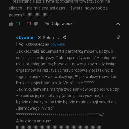
– przestańcie już z tymi spotkaniami towarzyskimi na
ulicach – nie miejsce ani czas – święta, nowy rok za
pasem !!!!!!!!!!!!!!!!!!!!!!!!
Odpowiedz
11
-11
obywatel
5 lata temu
Odpowiedź do
obywatel
Jak ktoś taki jak Lempart z partnerką może walczyć o
coś co jej nie dotyczy -” aborcja na życzenie” – chłopów
nie lubi, chłopami się brzydzi – nawet jakby miały tysiąc
orgazmów na raz , tysiąc razy próbowały to i tak nic z
tego nie będzie – ale walczy ojej !!!! jak walczy (nawet do
Brukseli pojechała) a o „In Virto” – nie ?????
Jakim cudem ona ma tyle zwolenników bo ponoć walczy
– o coś co jej nie dotyczy (aborcja na życzenie), nie
będzie dotyczyło , ba i nie będzie miała okazji nawet do
„darmowego in vitro”
?????????????????????????????????????????////
A bez tego ani rusz
!!!!!!!!!!!!!!!!!!!!!!!!!!!!!!!!!!!!!!!!!!!!!!!!!!!!!!!!!!!!!!!!!!!!!!!!!!!!!!!!!!!!!!!!!!!!!!!!!!!