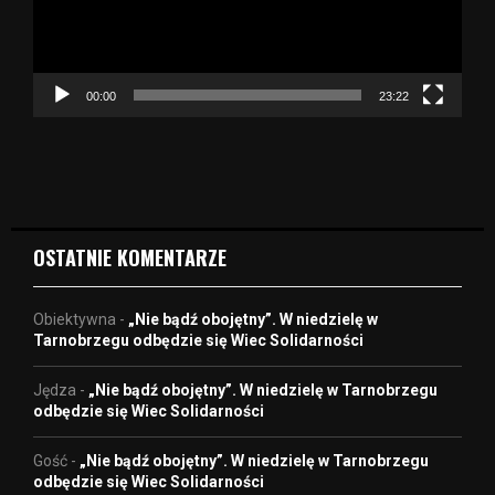
r
z
a
c
z
00:00
23:22
v
i
d
e
o
OSTATNIE KOMENTARZE
Obiektywna
-
„Nie bądź obojętny”. W niedzielę w
Tarnobrzegu odbędzie się Wiec Solidarności
Jędza
-
„Nie bądź obojętny”. W niedzielę w Tarnobrzegu
odbędzie się Wiec Solidarności
Gość
-
„Nie bądź obojętny”. W niedzielę w Tarnobrzegu
odbędzie się Wiec Solidarności