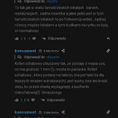
Odpowiedź do
Uważny
To tak jak w wielu tarnobrzeskich lokalach : barach,
restauracjach , żadna nowinka a jakie jadło jest w tych
tarnobrzeskich lokalach to po frekwencji widać , żadnej
różnicy między lokalami a tymi budkami na rynku co były,
ot normalność.
Odpowiedz
2
-1
konsument
4 lata temu
Odpowiedź do
obywatel
Kotlet schabowy utłuczony tak, że zostaje z mięsa coś,
co ma grubość 1 mm (!), reszta to panierka. Kotlet
schabowy , który podany na talerzu
(na pół talerza dla
lepszych wrażeń wzrokowych),
jest suchy, bez ani kropli
oleju, bo przed chwilą wyciągnięty z kuchenki
mikrofalowej(!). Smacznego.
Odpowiedz
2
0
konsument
5 lata temu