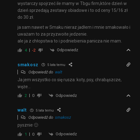
wystarczy spojrzeć ile mamy w Tbgu firm,które dzień w
dzień sprzedają zestawy obiadowe i to od ceny 15/16 zł
do 30 zł.
ja sam nawet w Smaku nieraz jadłem i mnie smakowało i
uważam to za przyzwoite jedzenie.
ale ja z chłopstwa to i podniebienia panicza nie mam.
Odpowiedz
4
-2
smakosz
5 lata temu
Odpowiedź do
walt
Ja jem wszystko co się rusza: koty, psy, chrabąszcze,
węże…
Odpowiedz
2
0
walt
5 lata temu
Odpowiedź do
smakosz
pysznie 🙂
Odpowiedz
1
0