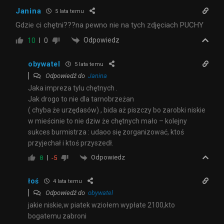
Janina
5 lata temu
Gdzie ci chętni???na pewno nie na tych zdjęciach PUCHY
Odpowiedz
10
0
obywatel
5 lata temu
Odpowiedź do
Janina
Jaka impreza tylu chętnych .
Jak drogo to nie dla tarnobrzeżan
( chyba że urzędasów) , bida aż piszczy bo zarobki niskie
w mieścinie to nie dziw że chętnych mało – kolejny
sukces burmistrza : udaoo się zorganizować, ktoś
przyjechał i ktoś przyszedł.
Odpowiedz
8
-5
łoś
4 lata temu
Odpowiedź do
obywatel
jakie niskie,w piatek wziołem wypłate 2100,kto
bogatemu zabroni