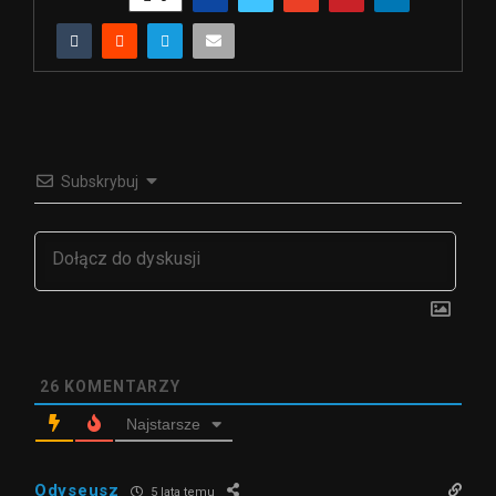
Subskrybuj
26
KOMENTARZY
Najstarsze
Odyseusz
5 lata temu