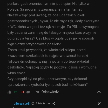
punkcie gastronomicznym nie jest lepiej. Nie tylko w
Polsce. Są programy zagraniczne na ten temat.
Należy wziąć pod uwagę, że obsługa takich lokali
gastronomicznych , bywa, że nie myje rąk, kiedy skorzysta
z WC, kicha w ręce i tez rąk nie myje. Za PRL-u wymagane
były badania zanim się do takiego miejsca ktoś przyjmie
do pracy a teraz? Czy ktoś w ogóle uczy jak w sposób
higieniczny przygotować posiłek?
Znam i taki przypadek, że właściciel sklepu, przed
zważeniem czekoladek to najpierw otwierał torebki
foliowe dmuchając w nią , a potem do tego wkładał
czekoladki. Najlepiej gdyby to poczynił dzisiaj i wdmuchał
wirus covid.
Czy sanepid był na placu czerwonym, czy dokonał
sprawdzenia czystości tych psich bud na kółkach?
Odpowiedz
12
-1
obywatel
5 lata temu