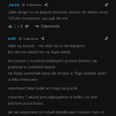
Jarek
5 lata temu
Jakie drogo co za glupoty piszecie, idziesz do sklepu teraz
100 pln rozmienisz i juz pak nie ma
Odpowiedz
2
0
walt
5 lata temu
takie są zasady – nie stać się to nie kupujesz.
kto nie ma miedzi ten na dupie siedzi.
korzystam z szynków lokalnych i poziom bardzo się
podniósł w ostatnich latach.
nie będę wymieniał nazw ale można w Tbgu solidnie zjeść
w kilku miejscach.
natomiast takie budki też mają swój urok.
robactwo ? akurat jest najbogatsze w białko i to jest
jedzenie przyszłości.
jak się wspomina co mówili dziadkowie o wojnie i tym co