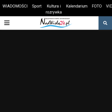
WIADOMOŚCI
Sport
Kultura i
Kalendarium
FOTO
VI
rozrywka
Otwórz pasek narzędzi
PRIMARY
MENU