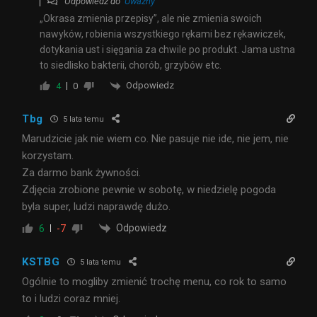
Odpowiedź do
Uważny
„Okrasa zmienia przepisy”, ale nie zmienia swoich
nawyków, robienia wszystkiego rękami bez rękawiczek,
dotykania ust i sięgania za chwile po produkt. Jama ustna
to siedlisko bakterii, chorób, grzybów etc.
Odpowiedz
4
0
Tbg
5 lata temu
Marudzicie jak nie wiem co. Nie pasuje nie ide, nie jem, nie
korzystam.
Za darmo bank żywności.
Zdjęcia zrobione pewnie w sobotę, w niedzielę pogoda
byla super, ludzi naprawdę dużo.
Odpowiedz
6
-7
KSTBG
5 lata temu
Ogólnie to mogliby zmienić trochę menu, co rok to samo
to i ludzi coraz mniej.