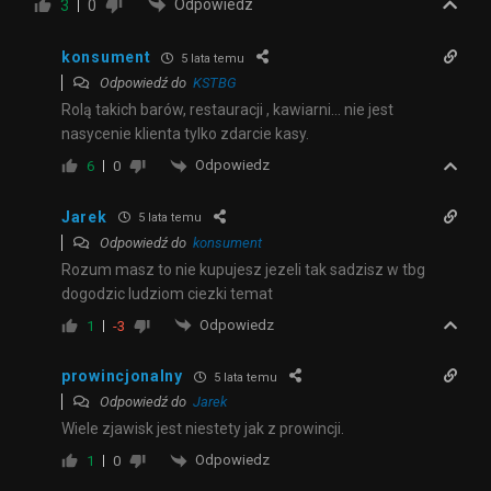
Odpowiedz
3
0
konsument
5 lata temu
Odpowiedź do
KSTBG
Rolą takich barów, restauracji , kawiarni… nie jest
nasycenie klienta tylko zdarcie kasy.
Odpowiedz
6
0
Jarek
5 lata temu
Odpowiedź do
konsument
Rozum masz to nie kupujesz jezeli tak sadzisz w tbg
dogodzic ludziom ciezki temat
Odpowiedz
1
-3
prowincjonalny
5 lata temu
Odpowiedź do
Jarek
Wiele zjawisk jest niestety jak z prowincji.
Odpowiedz
1
0