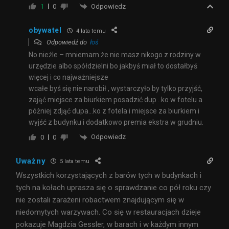
Odpowiedz
1
0
obywatel
4 lata temu
Odpowiedź do
łoś
No nieźle – mniemam że nie masz nikogo z rodziny w
urzędzie albo spółdzielni bo jakbyś miał to dostałbyś
więcej i co najważniejsze
wcałe byś się nie narobił , wystarczyło by tylko przyjść,
zająć miejsce za biurkiem posadzić dup ..ko w fotelu a
póżniej zdjąć dupa…ko z fotela i miejsce za biurkiem i
wyjść z budynku i dodatkowo premia ekstra w grudniu.
Odpowiedz
0
0
Uważny
5 lata temu
Wszystkich korzystających z barów tych w budynkach i
tych na kołach uprasza się o sprawdzanie co pół roku czy
nie zostali zarażeni robactwem znajdującym się w
niedomytych warzywach. Co się w restauracjach dzieje
pokazuje Magdzia Gessler, w barach i w każdym innym