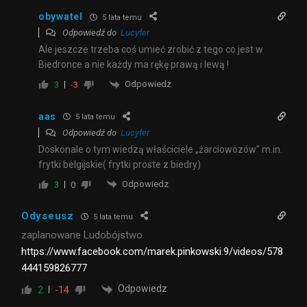
obywatel
5 lata temu
Odpowiedź do
Lucyfer
Ale jeszcze trzeba coś umieć zrobić z tego co jest w
Biedronce a nie każdy ma rękę prawą i lewą !
Odpowiedz
3
-3
aas
5 lata temu
Odpowiedź do
Lucyfer
Doskonale o tym wiedzą właściciele „żarciowozów” m.in.
frytki belgijskie( frytki proste z biedry)
Odpowiedz
3
0
Odyseusz
5 lata temu
zaplanowane Ludobójstwo
https://www.facebook.com/marek.pinkowski.9/videos/578
444159826777
Odpowiedz
2
-14