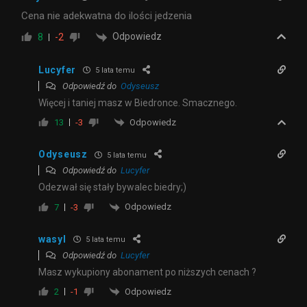
Cena nie adekwatna do ilości jedzenia
Odpowiedz
8
-2
Lucyfer
5 lata temu
Odpowiedź do
Odyseusz
Więcej i taniej masz w Biedronce. Smacznego.
Odpowiedz
13
-3
Odyseusz
5 lata temu
Odpowiedź do
Lucyfer
Odezwał się stały bywalec biedry;)
Odpowiedz
7
-3
wasyl
5 lata temu
Odpowiedź do
Lucyfer
Masz wykupiony abonament po niższych cenach ?
Odpowiedz
2
-1