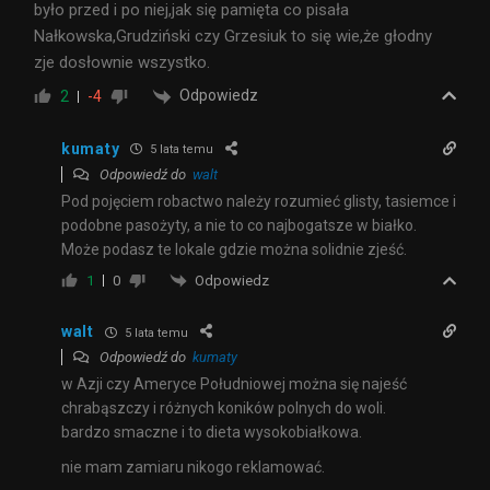
było przed i po niej,jak się pamięta co pisała
Nałkowska,Grudziński czy Grzesiuk to się wie,że głodny
zje dosłownie wszystko.
Odpowiedz
2
-4
kumaty
5 lata temu
Odpowiedź do
walt
Pod pojęciem robactwo należy rozumieć glisty, tasiemce i
podobne pasożyty, a nie to co najbogatsze w białko.
Może podasz te lokale gdzie można solidnie zjeść.
Odpowiedz
1
0
walt
5 lata temu
Odpowiedź do
kumaty
w Azji czy Ameryce Południowej można się najeść
chrabąszczy i różnych koników polnych do woli.
bardzo smaczne i to dieta wysokobiałkowa.
nie mam zamiaru nikogo reklamować.