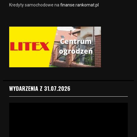
Kredyty samochodowe na
finanse.rankomat.pl
WYDARZENIA Z 31.07.2026
O
d
t
w
a