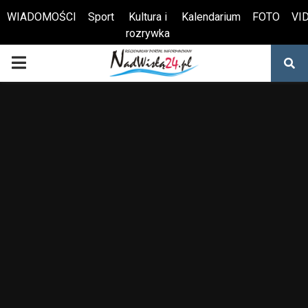
WIADOMOŚCI
Sport
Kultura i
Kalendarium
FOTO
VI
rozrywka
Otwórz pasek narzędzi
PRIMARY
MENU