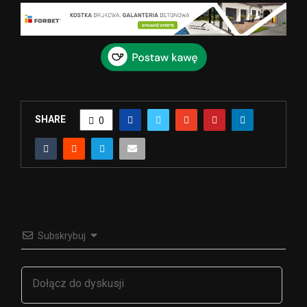
SHARE
0
Subskrybuj