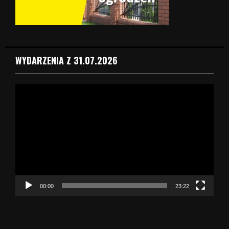
WYDARZENIA Z 31.07.2026
O
d
t
w
a
r
z
a
c
z
00:00
23:22
v
i
d
e