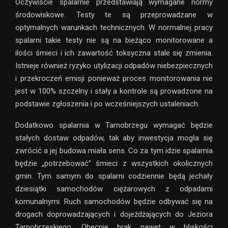
Oczywiście spalarnie przedstawiają wymagane normy
środowiskowe. Testy te są przeprowadzane w
optymalnych warunkach technicznych. W normalnej pracy
spalarni takie testy nie są na bieżąco monitorowane a
ilości śmieci i ich zawartość toksyczna stale się zmienia.
Istnieje również ryzyko utylizacji odpadów niebezpiecznych
i przekroczeń emisji ponieważ proces monitorowania nie
jest w 100% szczelny i stały a kontrole są prowadzone na
podstawie zgłoszenia i po wcześniejszych ustaleniach.
Dodatkowo spalarnia w Tarnobrzegu wymagać będzie
stałych dostaw odpadów, tak aby inwestycja mogła się
zwrócić a jej budowa miała sens. Co za tym idzie spalarnia
będzie „potrzebować” śmieci z wszystkich okolicznych
gmin. Tym samym do spalarni codziennie będą jechały
dziesiątki samochodów ciężarowych z odpadami
komunalnymi. Ruch samochodów będzie odbywać się na
drogach doprowadzających i dojeżdżających do Jeziora
Tarnobrzeskiego. Obecnie brak nawet w bliskości