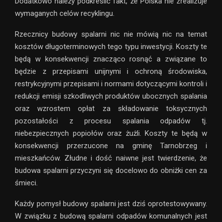
Dodatkowo należy podkreślić fakt, że Polska nie zrealizuje
wymaganych celów recyklingu.
Rzecznicy budowy spalarni nic nie mówią nic na temat
kosztów długoterminowych tego typu inwestycji. Koszty te
będą w konsekwencji znacząco rosnąć a związane to
będzie z przepisami unijnymi i ochroną środowiska,
restrykcyjnymi przepisami i normami dotyczącymi kontroli i
redukcji emisji szkodliwych produktów ubocznych spalania
oraz wzrostem opłat za składowanie toksycznych
pozostałości z procesu spalania odpadów tj.
niebezpiecznych popiołów oraz żużli. Koszty te będą w
konsekwencji przerzucone na gminę Tarnobrzeg i
mieszkańców. Złudne i dość naiwne jest twierdzenie, że
budowa spalarni przyczyni się docelowo do obniżki cen za
śmieci.
Każdy pomysł budowy spalarni jest dziś oprotestowywany.
W związku z budową spalarni odpadów komunalnych jest