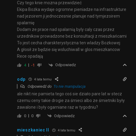
Czy tego knie mozna przewidzieć
Ekipa Bożka wydaje ogromne pieniadze na infrastrukture
nad jezoirem ji jednoczesnie planuje nad tymjezoirem
spalarnię
Dodam ze prace nad spalarnią byly caly czas przez
urzednikow prowadzone bez konsultacji z mieszkańcami
To jest cecha charskterystyczna ten wladzy Bozkowej
A głosił ze będzie się wsluchiwall w glos mieszkancow
Rece opadają
Odpowiedz
4
-1
odp
4 lata temu
Odpowiedź do
To nie manipulacja
ale nikt nie pamieta tego coś sie działo pare lat w stecz
czemu ceny takie drogie za śmieci albo ze śmietniki były
zawalone i były ogarniane raz w tygodniu?
Odpowiedz
0
0
mieszkaniec II
4 lata temu