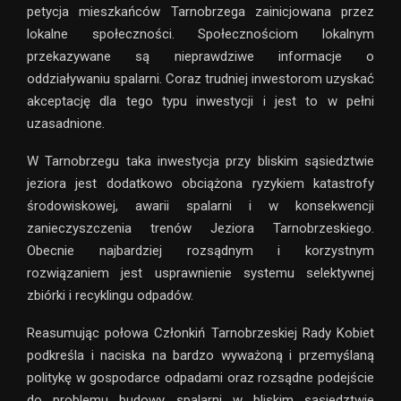
petycja mieszkańców Tarnobrzega zainicjowana przez
lokalne społeczności. Społecznościom lokalnym
przekazywane są nieprawdziwe informacje o
oddziaływaniu spalarni. Coraz trudniej inwestorom uzyskać
akceptację dla tego typu inwestycji i jest to w pełni
uzasadnione.
W Tarnobrzegu taka inwestycja przy bliskim sąsiedztwie
jeziora jest dodatkowo obciążona ryzykiem katastrofy
środowiskowej, awarii spalarni i w konsekwencji
zanieczyszczenia trenów Jeziora Tarnobrzeskiego.
Obecnie najbardziej rozsądnym i korzystnym
rozwiązaniem jest usprawnienie systemu selektywnej
zbiórki i recyklingu odpadów.
Reasumując połowa Członkiń Tarnobrzeskiej Rady Kobiet
podkreśla i naciska na bardzo wyważoną i przemyślaną
politykę w gospodarce odpadami oraz rozsądne podejście
do problemu budowy spalarni w bliskim sąsiedztwie