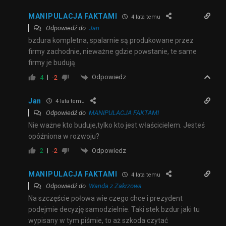
MANIPULACJA FAKTAMI
4 lata temu
Odpowiedź do
Jan
bzdura kompletna, spalarnie są produkowane przez
firmy zachodnie, nieważne gdzie powstanie, te same
firmy je budują
Odpowiedz
4
-2
Jan
4 lata temu
Odpowiedź do
MANIPULACJA FAKTAMI
Nie ważne kto buduje,tylko kto jest właścicielem. Jesteś
opóźniona w rozwoju?
Odpowiedz
2
-2
MANIPULACJA FAKTAMI
4 lata temu
Odpowiedź do
Wanda z Zakrzowa
Na szczęście połowa wie czego chce i prezydent
podejmie decyzję samodzielnie. Taki stek bzdur jaki tu
wypisany w tym piśmie, to aż szkoda czytać