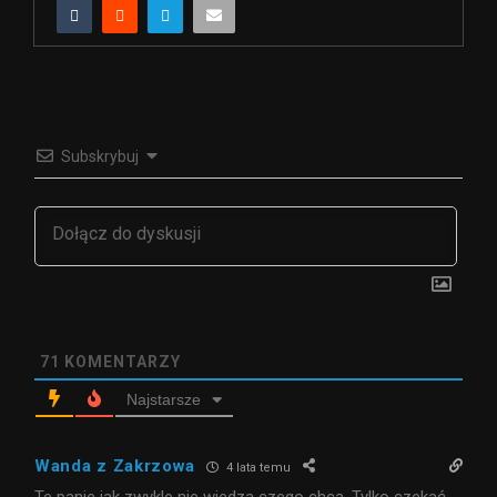
Subskrybuj
71
KOMENTARZY
Najstarsze
Wanda z Zakrzowa
4 lata temu