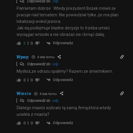
Odpowiedź do
odp
Pamietam dobrze . Wtedy prezydent Bożek mówił że
pracuje nad tematem. Nie powiedział tylko ,że ma plan
lokalizacji wokól jeziora.
Jak się podejmuje błędne decyzje to trzeba umieć
wyciągać wnioski a nie obrażać sie i brnąć dalej.
Odpowiedz
2
0
Wpwp
4 lata temu
Odpowiedź do
odp
Myślisz,ze odrazu spalimy? Razem ze śmietnikiem.
Odpowiedz
0
0
Wiesio
4 lata temu
Odpowiedź do
odp
Dlatego miasto wybrało tę samą firmę,która wtedy
uciekła z miasta?
Odpowiedz
0
0