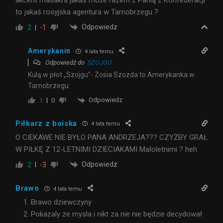
to jakaś rosyjska agentura w Tarnobrzegu ?
Odpowiedz
2
-1
Amerykanin
4 lata temu
Odpowiedź do
SZOJGU
Kulą w płot „Szojgu”- Zosia Szozda to Amerykanka w
Tarnobrzegu.
Odpowiedz
1
0
Piłkarz z boiska
4 lata temu
O CIEKAWE NIE BYŁO PANA ANDRZEJA??? CZYŻBY GRAŁ
W PIŁKĘ Z 12-LETNIMI DZIECIAKAMI Małoletnimi ? heh
Odpowiedz
2
-3
Brawo
4 lata temu
Brawo dziewczyny
Pokazaly ze mysla i nikt za nie nie będzie decydował