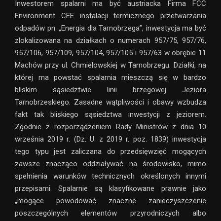
Inwestorem spalarni ma być austriacka Firma FCC
Environment CEE instalacji termicznego przetwarzania
odpadów pn. „Energia dla Tarnobrzega”, inwestycja ma być
zlokalizowana na działkach o numerach 957/75, 957/76,
957/106, 957/109, 957/104, 957/105 i 957/63 w obrębie 11
Machów przy ul. Chmielowskiej w Tarnobrzegu. Działki, na
której ma powstać spalarnia mieszczą się w bardzo
bliskim sąsiedztwie linii brzegowej Jeziora
Tarnobrzeskiego. Zasadne wątpliwości i obawy wzbudza
fakt tak bliskiego sąsiedztwa inwestycji z jeziorem.
Zgodnie z rozporządzeniem Rady Ministrów z dnia 10
września 2019 r. (Dz. U. z 2019 r. poz. 1839) inwestycja
tego typu jest zaliczana do przedsięwzięć mogących
zawsze znacząco oddziaływać na środowisko, mimo
spełnienia warunków technicznych określonych innymi
przepisami. Spalarnie są klasyfikowane prawnie jako
„mogące powodować znaczne zanieczyszczenie
poszczególnych elementów przyrodniczych albo