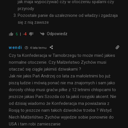
jak maja wypoczywać czy w otoczeniu spalarni czy
przyrody
Pozostale panie da uzaleznione od władzy i zgadzaja
się z nią zawsze
Odpowiedz
6
-4
wendi
4 lata temu
Czy ta Konfederacja w Tarnobrzegu to może mieć jakies
normalne otoczenie. Czy Małżeństwo Zychów musi
otaczać się ciągle jakimiś dziwakami ?
Jak nie jakis Pań Andrzej co lata za małoletnimi bo już
piszą ludzie i mówią ponać nie ma znajomych i sam jako
dorosły chłop musi graćw piłke z 12 letnimi chłopcami to
jeszcze jakas Pani Szozda co ta jakiś rosyjski akcent. Nie
od dzisiaj wiadomo że Konfederacja ma powiażania z
Rosją to jeszcze nam takich dziwoków trzeba ? Wstyd.
Niech Małżeńśtwo Zychów wyjedzie sobie ponownie do
USA i tam robi zamieszanie