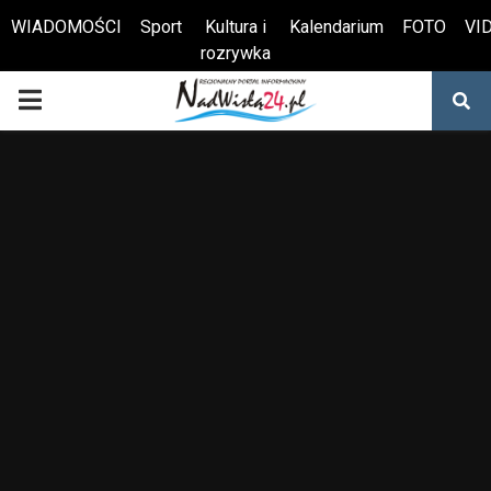
WIADOMOŚCI
Sport
Kultura i
Kalendarium
FOTO
VI
rozrywka
Otwórz pasek narzędzi
PRIMARY
MENU