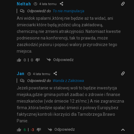
Neltah
4 lata temu
Odpowiedź do
To nie manipulacja
Ani widok spalarni ,której nie będzie aż ta widać, ani
śmieciarki które będą jeździć ulicą zakładową,
chemiczną nie zmieni atrakcyjności. Natomiast kwestie
podniesione na konferencji, tak to prawda, może
zaszkodzić jezioru i popsuć walory przyrodnicze tego
miejsca.
Odpowiedz
0
0
Jan
4 lata temu
Odpowiedź do
Wanda z Zakrzowa
Jeżeli powstanie w stalowej woli to będzie inwestycja
miejska,gdzie gmina potrafi zadbać o zdrowie i finanse
mieszkańców (vide śmiecie 12 zł/mc.) A nie zagraniczna
firma ,która bedzie spalać śmieci z połowy Europy,bez
faktycznej kontroli i korzyści dla Tarnobrzega.Brawo
Panie.
Odpowiedz
6
-3