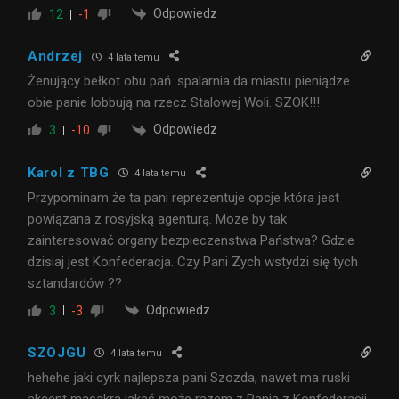
Odpowiedz
12
-1
Andrzej
4 lata temu
Żenujący bełkot obu pań. spalarnia da miastu pieniądze.
obie panie lobbują na rzecz Stalowej Woli. SZOK!!!
Odpowiedz
3
-10
Karol z TBG
4 lata temu
Przypominam że ta pani reprezentuje opcje która jest
powiązana z rosyjską agenturą. Moze by tak
zainteresować organy bezpieczenstwa Państwa? Gdzie
dzisiaj jest Konfederacja. Czy Pani Zych wstydzi się tych
sztandardów ??
Odpowiedz
3
-3
SZOJGU
4 lata temu
hehehe jaki cyrk najlepsza pani Szozda, nawet ma ruski
akcent masakra jakaś może razem z Panią z Konfederacji