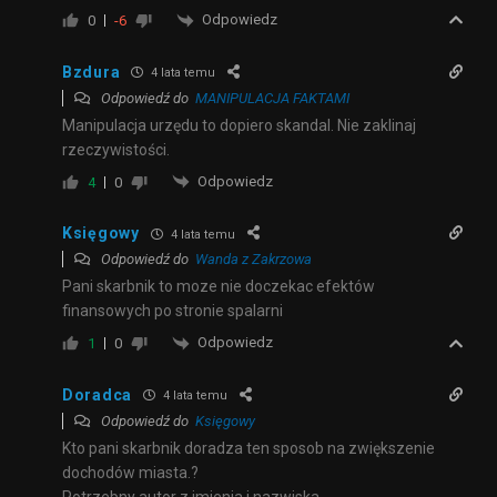
Odpowiedz
0
-6
Bzdura
4 lata temu
Odpowiedź do
MANIPULACJA FAKTAMI
Manipulacja urzędu to dopiero skandal. Nie zaklinaj
rzeczywistości.
Odpowiedz
4
0
Księgowy
4 lata temu
Odpowiedź do
Wanda z Zakrzowa
Pani skarbnik to moze nie doczekac efektów
finansowych po stronie spalarni
Odpowiedz
1
0
Doradca
4 lata temu
Odpowiedź do
Księgowy
Kto pani skarbnik doradza ten sposob na zwiększenie
dochodów miasta.?
Potrzebny autor z imienia i nazwiska.