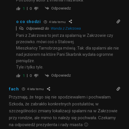
Odpowiedz
1
0
o co chodzi
4 lata temu
Odpowiedź do
Wanda z Zakrzowa
Pani z Zakrzowa to jest za spalarnią w Zakrzowie czy
przeciwko. mówi coś o Stalowej.
Mieszkańcy Tarnobrzega mówią :Tak: dla spalarni ale nie
nad jeziorem na które Pani Skarbnik wydała ogromne
pieniądze.
Tyle i tylko tyle.
Odpowiedz
1
0
fach
4 lata temu
Przyznaję, że tego się nie spodziewałem i pochwalam.
Szkoda, że zabrakło konkretnych postulatów, w
szczególności zmiany lokalizacji spalarni na w Zakrzowie
przy rondzie, ale mimo to należy się pochwała. Czekamy
na odpowiedź prezydenta i rady miasta 🙂