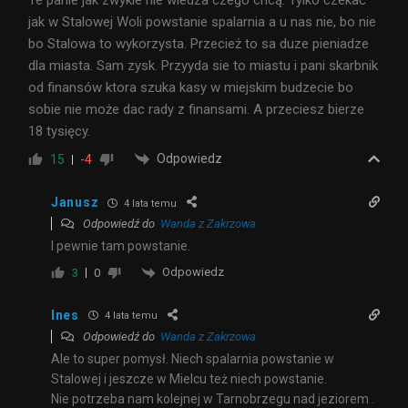
Te panie jak zwykle nie wiedza czego chcą. Tylko czekać
jak w Stalowej Woli powstanie spalarnia a u nas nie, bo nie
bo Stalowa to wykorzysta. Przecież to sa duze pieniadze
dla miasta. Sam zysk. Przyyda sie to miastu i pani skarbnik
od finansów ktora szuka kasy w miejskim budzecie bo
sobie nie może dac rady z finansami. A przeciesz bierze
18 tysięcy.
Odpowiedz
15
-4
Janusz
4 lata temu
Odpowiedź do
Wanda z Zakrzowa
I pewnie tam powstanie.
Odpowiedz
3
0
Ines
4 lata temu
Odpowiedź do
Wanda z Zakrzowa
Ale to super pomysł. Niech spalarnia powstanie w
Stalowej i jeszcze w Mielcu też niech powstanie.
Nie potrzeba nam kolejnej w Tarnobrzegu nad jeziorem .