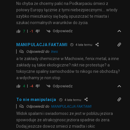
No chyba że chcemy palić na Podkarpaciu śmieci z
połowy Europy łącznie z tymi niebezpiecznymi…. wtedy
szybko mieszkańcy się będą opuszczać te miasta i
szukać normalnych warunków do życia.
Odpowiedz
7
-1
MANIPULACJA FAKTAMI
4 lata temu
Odpowiedź do
Ines
a te zakłady chemiczne w Machowie, fenix metal, a inne
zakłady są takie ekologiczne? nikt nie protestuje? a
toksyczne spaliny samochodów to nikogo nie obchodzą?
a wdychamy je non stop
Odpowiedz
4
-4
To nie manipulacja
4 lata temu
Odpowiedź do
MANIPULACJA FAKTAMI
Widok spalarni i swiadomosc ze jest w pobliżu jeziora
spowoduje ze atrakcyjnosc jeziora spadnie do zera.
Dodaj jeszcze dowoz smieci z miadta i okic