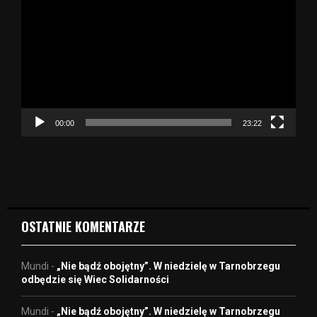
d
t
w
a
r
z
a
c
z
00:00
23:22
v
i
d
e
o
OSTATNIE KOMENTARZE
Mundi
-
„Nie bądź obojętny”. W niedzielę w Tarnobrzegu
odbędzie się Wiec Solidarności
Mundi
-
„Nie bądź obojętny”. W niedzielę w Tarnobrzegu