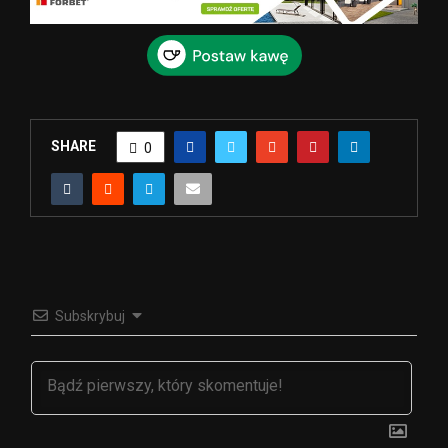
SHARE
0
Subskrybuj