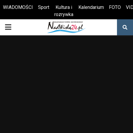
WIADOMOŚCI
Sport
Kultura i
Kalendarium
FOTO
VI
rozrywka
Otwórz pasek narzędzi
PRIMARY
MENU