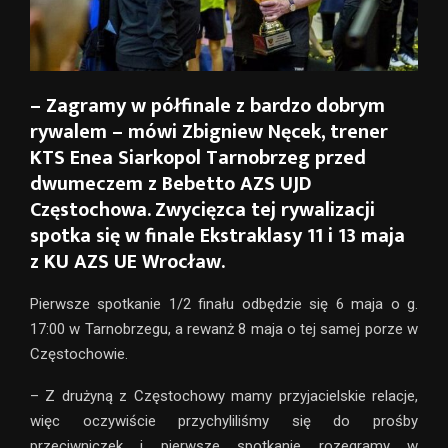
– Zagramy w półfinale z bardzo dobrym
rywalem – mówi Zbigniew Nęcek, trener
KTS Enea Siarkopol Tarnobrzeg przed
dwumeczem z Bebetto AZS UJD
Częstochowa. Zwycięzca tej rywalizacji
spotka się w finale Ekstraklasy 11 i 13 maja
z KU AZS UE Wrocław.
Pierwsze spotkanie 1/2 finału odbędzie się 6 maja o g.
17:00 w Tarnobrzegu, a rewanż 8 maja o tej samej porze w
Częstochowie.
– Z drużyną z Częstochowy mamy przyjacielskie relacje,
więc oczywiście przychyliliśmy się do prośby
przeciwniczek i pierwsze spotkanie rozegramy w