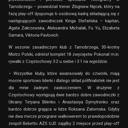
Tarnobrzegu – powiedział trener Zbigniew Nęcek, który na
fazę play-off dysponuje 6-osobową kadrą składającą się z
następujących zawodniczek Kinga Stefańska – kapitan,
Agata Zakrzewska, Aleksandra Michalak, Fu Yu, Elizabeta
Samara, Viktoria Pavlovich.
W sezonie zasadniczym klub z Tarnobrzega, 30-krotny
Mistrz Polski, odniósł komplet 18 zwycięstw. Pokonał m.in.
rywalki z Częstochowy 3:2 u siebie i 3:1 na wyjeździe.
– Wszystkie kluby, które awansowały do czwórki, mają
mocne sportowo liderki i dlatego skład półfinalistek nie jest
dla mnie żadnym zaskoczeniem. W drużynie z
Częstochowy występują dwie bardzo dobre zawodniczki z
Ukrainy Tetyana Bilenko i Anastasiya Dymytrenko oraz
bardzo dobrze grająca w lidze Roksana Załomska. Gdyby
nie dwa mecze przegrane walkowerem to prawdopodobnie
zespół Bebetto AZS UJD zająłby 2 miejsce przed play-off