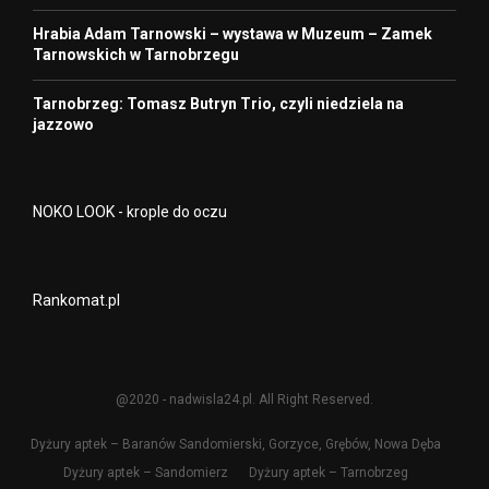
Hrabia Adam Tarnowski – wystawa w Muzeum – Zamek
Tarnowskich w Tarnobrzegu
Tarnobrzeg: Tomasz Butryn Trio, czyli niedziela na
jazzowo
NOKO LOOK - krople do oczu
Rankomat.pl
@2020 - nadwisla24.pl. All Right Reserved.
Dyżury aptek – Baranów Sandomierski, Gorzyce, Grębów, Nowa Dęba
Dyżury aptek – Sandomierz
Dyżury aptek – Tarnobrzeg