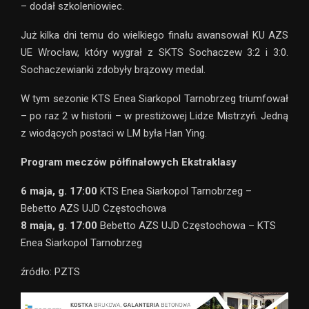
– dodał szkoleniowiec.
Już kilka dni temu do wielkiego finału awansował KU AZS
UE Wrocław, który wygrał z SKTS Sochaczew 3:2 i 3:0.
Sochaczewianki zdobyły brązowy medal.
W tym sezonie KTS Enea Siarkopol Tarnobrzeg triumfował
– po raz 2 w historii – w prestiżowej Lidze Mistrzyń. Jedną
z wiodących postaci w LM była Han Ying.
Program meczów półfinałowych Ekstraklasy
6 maja, g. 17:00
KTS Enea Siarkopol Tarnobrzeg –
Bebetto AZS UJD Częstochowa
8 maja, g. 17:00
Bebetto AZS UJD Częstochowa – KTS
Enea Siarkopol Tarnobrzeg
źródło: PZTS