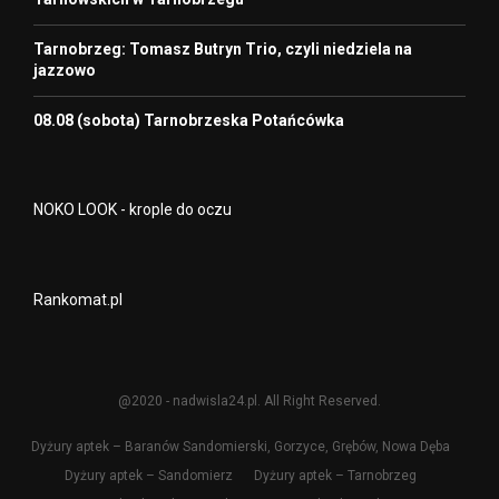
Tarnobrzeg: Tomasz Butryn Trio, czyli niedziela na
jazzowo
08.08 (sobota) Tarnobrzeska Potańcówka
NOKO LOOK - krople do oczu
Rankomat.pl
@2020 - nadwisla24.pl. All Right Reserved.
Dyżury aptek – Baranów Sandomierski, Gorzyce, Grębów, Nowa Dęba
Dyżury aptek – Sandomierz
Dyżury aptek – Tarnobrzeg