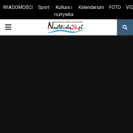
WIADOMOŚCI
Sport
Kultura i
Kalendarium
FOTO
VI
rozrywka
Otwórz pasek narzędzi
PRIMARY
MENU