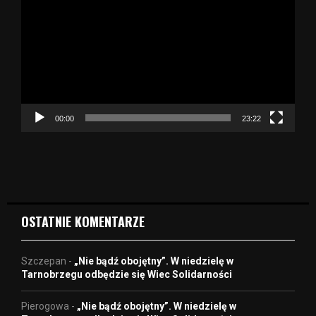
t
w
a
r
z
a
c
z
00:00
23:22
v
i
d
e
o
OSTATNIE KOMENTARZE
Szczepan
-
„Nie bądź obojętny”. W niedzielę w
Tarnobrzegu odbędzie się Wiec Solidarności
Pierogowa
-
„Nie bądź obojętny”. W niedzielę w