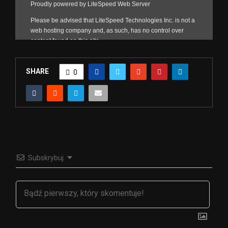
SHARE
0
Subskrybuj