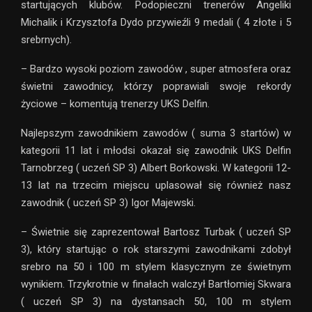
startujących klubów. Podopieczni trenerów Angeliki
Michalik i Krzysztofa Dydo przywieźli 9 medali ( 4 złote i 5
srebrnych).
– Bardzo wysoki poziom zawodów , super atmosfera oraz
świetni zawodnicy, którzy poprawiali swoje rekordy
życiowe – komentują trenerzy UKS Delfin.
Najlepszym zawodnikiem zawodów ( suma 3 startów) w
kategorii 11 lat i młodsi okazał się zawodnik UKS Delfin
Tarnobrzeg ( uczeń SP 3) Albert Borkowski. W kategorii 12-
13 lat na trzecim miejscu uplasował się również nasz
zawodnik ( uczeń SP 3) Igor Majewski.
– Świetnie się zaprezentował Bartosz Turbak ( uczeń SP
3), który startując o rok starszymi zawodnikami zdobył
srebro na 50 i 100 m stylem klasycznym ze świetnym
wynikiem. Trzykrotnie w finałach walczył Bartłomiej Skwara
( uczeń SP 3) na dystansach 50, 100 m stylem