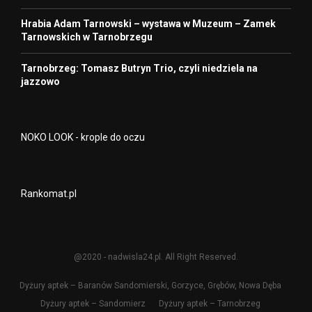
Hrabia Adam Tarnowski – wystawa w Muzeum – Zamek
Tarnowskich w Tarnobrzegu
Tarnobrzeg: Tomasz Butryn Trio, czyli niedziela na
jazzowo
NOKO LOOK - krople do oczu
Rankomat.pl
@2020 - nadwisla24.pl. All Right Reserved.
Dyżury aptek – Baranów Sandomierski, Gorzyce, Grębów, Nowa Dęba
Dyżury aptek – Sandomierz
Dyżury aptek – Tarnobrzeg