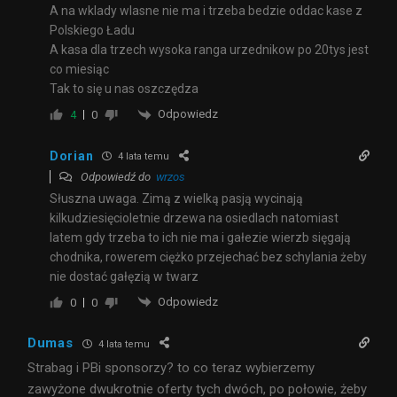
A na wklady wlasne nie ma i trzeba bedzie oddac kase z
Polskiego Ładu
A kasa dla trzech wysoka ranga urzednikow po 20tys jest
co miesiąc
Tak to się u nas oszczędza
Odpowiedz
4
0
Dorian
4 lata temu
Odpowiedź do
wrzos
Słuszna uwaga. Zimą z wielką pasją wycinają
kilkudziesięcioletnie drzewa na osiedlach natomiast
latem gdy trzeba to ich nie ma i gałezie wierzb sięgają
chodnika, rowerem ciężko przejechać bez schylania żeby
nie dostać gałęzią w twarz
Odpowiedz
0
0
Dumas
4 lata temu
Strabag i PBi sponsorzy? to co teraz wybierzemy
zawyżone dwukrotnie oferty tych dwóch, po połowie, żeby