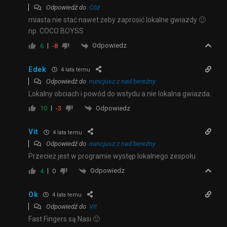
Odpowiedź do
Cóż
miasta nie stać nawet żeby zaprosić lokalne gwiazdy 🙂
np. COCO BOYSS
Odpowiedz
6
-8
Edek
4 lata temu
Odpowiedź do
nuncjusz z nad bereźny
Lokalny obciach i powód do wstydu a nie lokalna gwiazda.
Odpowiedz
10
-3
Vit
4 lata temu
Odpowiedź do
nuncjusz z nad bereźny
Przecież jest w programie występ lokalnego zespołu
Odpowiedz
4
0
Ok
4 lata temu
Odpowiedź do
Vit
Fast Fingers są Nasi 🙂