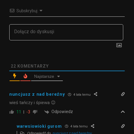
Subskrybuj
22
KOMENTARZY
Najstarsze
nuncjusz z nad bereźny
4 lata temu
wieś tańczy i śpiewa 😉
Odpowiedz
11
-3
warwsiowioki gurom
4 lata temu
Odpowiedź do
nuncjusz z nad bereźny