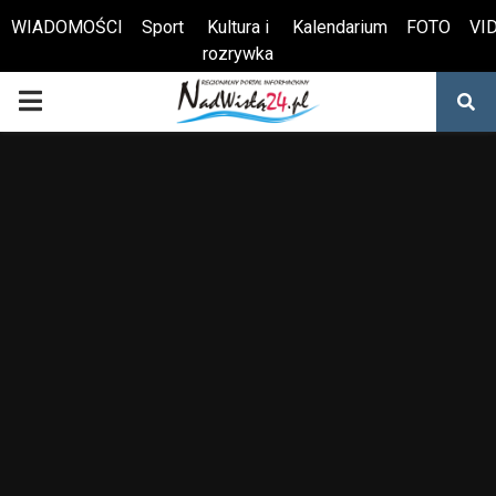
WIADOMOŚCI
Sport
Kultura i
Kalendarium
FOTO
VI
rozrywka
Otwórz pasek narzędzi
PRIMARY
MENU