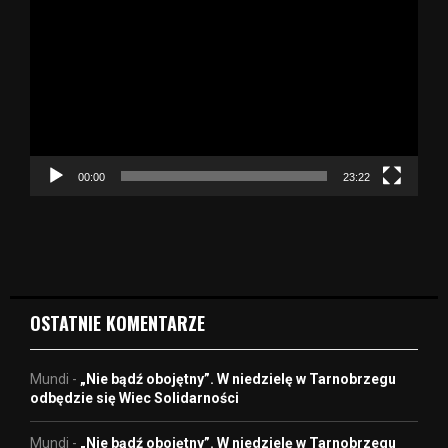
d
t
w
a
r
z
a
c
z
00:00
23:22
v
i
d
e
o
OSTATNIE KOMENTARZE
Mundi
-
„Nie bądź obojętny”. W niedzielę w Tarnobrzegu
odbędzie się Wiec Solidarności
Mundi
-
„Nie bądź obojętny”. W niedzielę w Tarnobrzegu