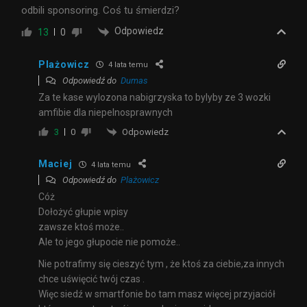
odbili sponsoring. Coś tu śmierdzi?
Odpowiedz
13
0
Plażowicz
4 lata temu
Odpowiedź do
Dumas
Za te kase wylozona nabigrzyska to bylyby ze 3 wozki
amfibie dla niepelnosprawnych
Odpowiedz
3
0
Maciej
4 lata temu
Odpowiedź do
Plażowicz
Cóż
Dołożyć głupie wpisy
zawsze ktoś może..
Ale to jego głupocie nie pomoże..
Nie potrafimy się cieszyć tym , że ktoś za ciebie,za innych
chce uświęcić twój czas .
Więc siedź w smartfonie bo tam masz więcej przyjaciół