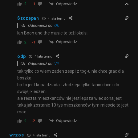
Odpowiedz
2
-1
Szczepan
4 lata temu
Odpowiedź do
Ok
Ian Boon and the music to też lokalsi.
Odpowiedz
2
-1
odp
4 lata temu
Odpowiedź do
Vit
tak tylko co wiem zaden zespł z tbg-u nie chce grac dla
boszka
bp to jest kupa dziada i złodzieja tylko tanio chce i do
swojej kieszeni
ale reszta mieszkanców nie jest lepsza wiec sona jest
taka jak zostanie 10 tys mieszkanców tym miescie to jest
max
Odpowiedz
2
-2
wrzos
4 lata temu