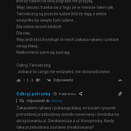
którzy nawet na twój pogrzeb nie przyjdą..
Więc cieszyć trzeba się z tego że w mieście takim jak
Tarnobrzeg są jeszcze ludzie którzy dają z siebie
wszystko by święto było udane .
Dla ciebie,twoich bliskich.
Dla nas..
Więc jeśli ktoś krytykuje to niech zakasa rękawy i pokaże
swoją klasę..
Malkontenci sami się zaorają
…
Odkryj Tarnobrzeg
..zobacz to czego nie widziałeś .nie doświadczałeś
Odpowiedz
1
-3
Odkryj potrzeby
4 lata temu
Odpowiedź do
Maciej
Zakasałem rękawy i pokazuję klasę: wrzucam rysunek
potrzebnej przebudowy ścieżki rowerowej i chodnika na
skrzyżowaniu ul. Sienkiewicza z ul. Konopnicką. Kiedy
taka przebudowa zostanie zrealizowana?