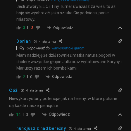
Jeśli utwory E.L.O i Tiny Turner uważasz za wieś, to aż
boję się wyobrazić, jaka sztuka Cię podnieca, panie
miastowy.
Odpowiedz
3
-3
Dorian
4 lata temu
Odpowiedź do
warwsiowioki gurom
Mam nadzieję że dziś również matka natura pogoni w
cholerę wszystkie głupie Julki oraz wytatuowane Karyny i
Mariuszy razem ich bombelkami
Odpowiedz
2
0
Cóż
4 lata temu
Niewykorzystany potencjał jak na tereny, w które pchane
są każde nasze pieniądze.
Odpowiedz
14
0
nuncjusz z nad bereźny
4 lata temu