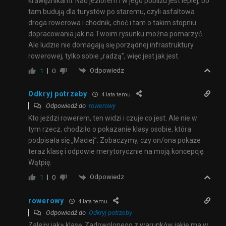
krawężnikami. Nad jeziorem i w jego pobliżu jest lepiej, bo
tam budują dla turystów po staremu, czyli asfaltowa
droga rowerowa i chodnik, choć i tam o takim stopniu
dopracowania jak na Twoim rysunku można pomarzyć.
Ale ludzie nie domagają się porządnej infrastruktury
rowerowej, tylko sobie „radzą”, więc jest jak jest.
Odpowiedz
1
0
Odkryj potrzeby
4 lata temu
Odpowiedź do
rowerowy
Kto jeździ rowerem, ten widzi i czuje co jest. Ale nie w
tym rzecz, chodziło o pokazanie klasy osobie, która
podpisała się „Maciej”. Zobaczymy, czy on/ona pokaże
teraz klasę i odpowie merytorycznie na moją koncepcję.
Wątpię.
Odpowiedz
1
0
rowerowy
4 lata temu
Odpowiedź do
Odkryj potrzeby
Zależy jaką klasę. Zadowolonego z warunków jakie ma w