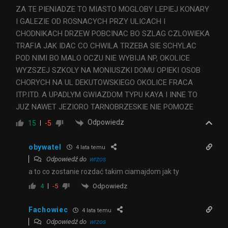
ZA TE PIENIADZE TO MIASTO MOGLOBY LEPIEJ KONARY
I GALEZIE OD ROSNACYCH PRZY ULICACH I
CHODNIKACH DRZEW POBCINAC BO SZLAG CZLOWIEKA
TRAFIA JAK IDAC CO CHWILA TRZEBA SIE SCHYLAC
POD NIMI BO MALO OCZU NIE WYBIJA NP, OKOLICE
WYZSZEJ SZKOLY NA MONIUSZKI DOMU OPIEKI OSOB
CHORYCH NA UL DEKUTOWSKIEGO OKOLICE FRACA
ITP.ITD. A UPADLYM GWIAZDOM TYPU KAYA I INNE TO
JUZ NAWET JEZIORO TARNOBRZESKIE NIE POMOZE
Odpowiedz
15
-5
obywatel
4 lata temu
Odpowiedź do
wrzos
a to co zostanie rozdać takim ciamajdom jak ty
Odpowiedz
4
-5
Fachowiec
4 lata temu
Odpowiedź do
wrzos