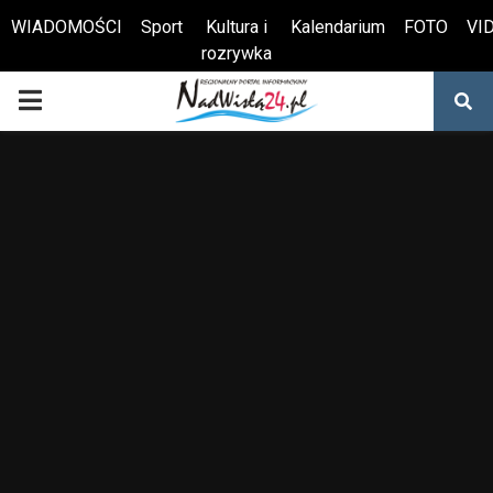
WIADOMOŚCI
Sport
Kultura i
Kalendarium
FOTO
VI
rozrywka
Otwórz pasek narzędzi
PRIMARY
MENU