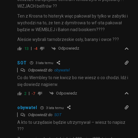
WIZJACH belfrów ??
Ten z Krosna to histeryk więc pakował by tylko w zabytki i
wychodzi na to, że ten z dymitrowa to wf-sta pakował
będzie w WEMBLEJ i Bałon nad boiskiem????
Aleście wybrali tarnobrzeskie osły, barany i owce ???
Odpowiedz
13
-4
SOT
3 lata temu
Odpowiedź do
obywatel
Co do Wembley to nie kwicz bo nie wiesz o co chodzi. Idź i
się dowiedz najpierw.
Odpowiedz
2
-7
obywatel
3 lata temu
Odpowiedź do
SOT
A kto to urzędasie będzie utrzymywał – wiesz to napisz
???