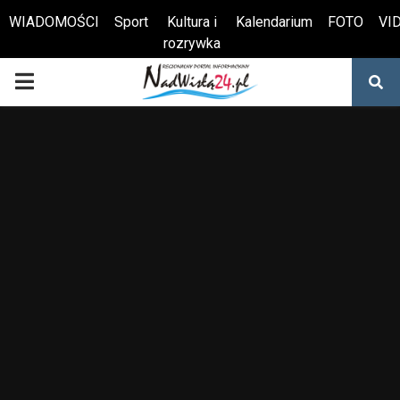
WIADOMOŚCI
Sport
Kultura i
Kalendarium
FOTO
VI
rozrywka
Otwórz pasek narzędzi
PRIMARY
MENU