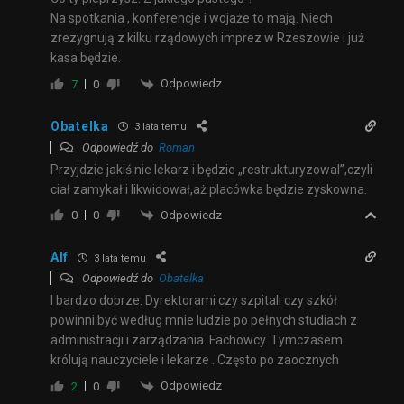
Na spotkania , konferencje i wojaże to mają. Niech
zrezygnują z kilku rządowych imprez w Rzeszowie i już
kasa będzie.
Odpowiedz
7
0
Obatelka
3 lata temu
Odpowiedź do
Roman
Przyjdzie jakiś nie lekarz i będzie „restrukturyzowal”,czyli
ciał zamykał i likwidował,aż placówka będzie zyskowna.
Odpowiedz
0
0
Alf
3 lata temu
Odpowiedź do
Obatelka
I bardzo dobrze. Dyrektorami czy szpitali czy szkół
powinni być według mnie ludzie po pełnych studiach z
administracji i zarządzania. Fachowcy. Tymczasem
królują nauczyciele i lekarze . Często po zaocznych
Odpowiedz
2
0