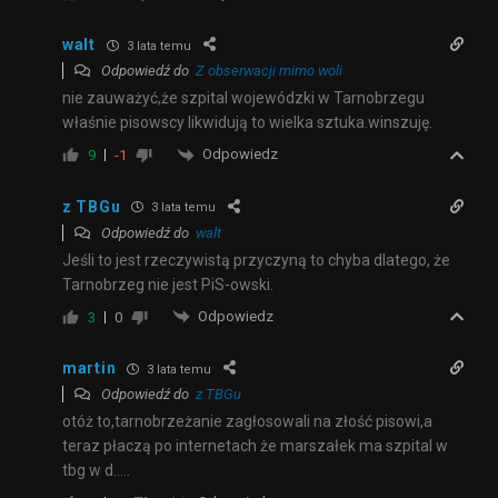
walt
3 lata temu
Odpowiedź do
Z obserwacji mimo woli
nie zauważyć,że szpital wojewódzki w Tarnobrzegu
właśnie pisowscy likwidują to wielka sztuka.winszuję.
Odpowiedz
9
-1
z TBGu
3 lata temu
Odpowiedź do
walt
Jeśli to jest rzeczywistą przyczyną to chyba dlatego, że
Tarnobrzeg nie jest PiS-owski.
Odpowiedz
3
0
martin
3 lata temu
Odpowiedź do
z TBGu
otóż to,tarnobrzeżanie zagłosowali na złość pisowi,a
teraz płaczą po internetach że marszałek ma szpital w
tbg w d…..