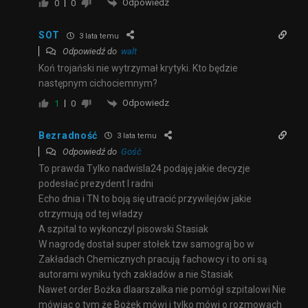
Odpowiedz
0
0
SOT
3 lata temu
Odpowiedź do
walt
Koń trojański nie wytrzymał krytyki. Kto będzie
następnym cichociemnym?
Odpowiedz
1
0
Bezradność
3 lata temu
Odpowiedź do
Gość
To prawda Tylko nadwisla24 podaję jakie decyzje
podesłać prezydent I radni
Echo dnia i TN to boją się utracić przywilejów jakie
otrzymują od tej władzy
A szpital to wykonczyl pisowski Stasiak
W nagrodę dostał super stołek tzw samograj bo w
Zakładach Chemicznych pracują fachowcy i to oni są
autorami wyniku tych zakładów a nie Stasiak
Nawet order Bożka dlaarszalka nie pomógł szpitalowi Nie
mówiąc o tym że Bożek mówi i tylko mówi o rozmowach