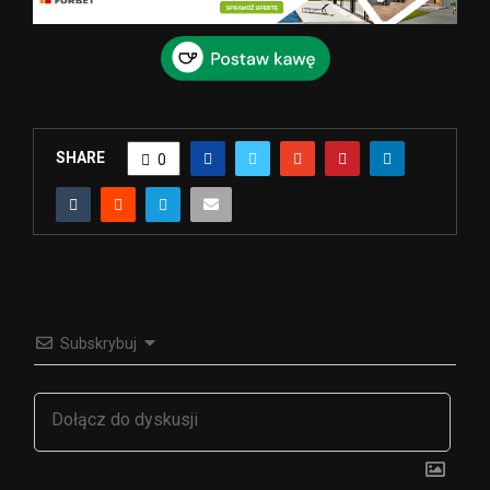
SHARE
0
Subskrybuj