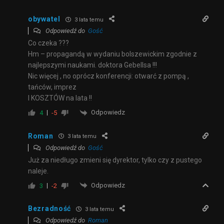
obywatel
3 lata temu
Odpowiedź do
Gość
Co czeka ???
Hm – propagandą w wydaniu bolszewickim zgodnie z
najlepszymi naukami. doktora Gebellsa !!!
Nic więcej , no oprócz konferencji: otwarć z pompą ,
tańców, imprez
I KOSZTÓW na lata !!
Odpowiedz
4
-5
Roman
3 lata temu
Odpowiedź do
Gość
Już za niedługo zmieni się dyrektor, tylko czy z pustego
naleje.
Odpowiedz
3
-2
Bezradność
3 lata temu
Odpowiedź do
Roman