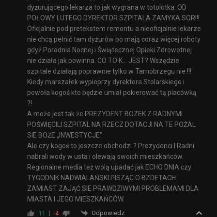
dyżurującego lekarza to jak wygrana w totolotka. OD
POŁOWY LUTEGO DYREKTOR SZPITALA ZAMYKA SOR!!!
Oficjalnie pod pretekstem remontu a nieoficjalnie lekarze
nie chcą pełnić tam dyżurów bo mają coraz więcej roboty
gdyż Poradnia Nocnej i Świątecznej Opieki Zdrowotnej
nie działa jak powinna. CO TO K… JEST? Wszędzie
szpitale działają poprawnie tylko w Tarnobrzegu nie !!!
Kiedy marszałek wypieprzy dyrektora Stolarskiego i
powoła kogoś kto będzie umiał pokierować tą placówką
?!
A może jest tak że PREZYDENT BOZEK Z RADNYMI
POŚWIĘCILI SZPITAL NA RZECZ DOTACJI NA TE POŻAL
SIE BOŻE „INWESTYCJE”
Ale czy kogoś to jeszcze obchodzi ? Prezydenci I Radni
nabrali wody w usta i olewają swoich mieszkańców.
Regionalne media też wolą upadać jak ECHO DNIA czy
TYGODNIK NADWIALAŃSKI PISZĄC O BZDETACH
ZAMIAST ZAJĄĆ SIE PRAWDZIWYMI PROBLEMAMI DLA
MIASTA I JEGO MIESZKAŃCÓW.
Odpowiedz
11
-4