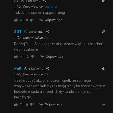
As
3 lata temu
Odpowiedź do
obywatel
Tak działa się nie mając strategii
Odpowiedz
4
0
SOT
3 lata temu
Odpowiedź do
As
Raczej 9-11. Skala tego misia jeszcze większa niż ścianki
wspinaczkowej.
Odpowiedz
4
-2
walt
3 lata temu
Odpowiedź do
As
trzeba oddać akcjonariuszom spółki,że są mega
wpływowi skoro kolejny rok mają nie tylko finansowanie z
budżetu miasta ale i pod ich dyktando planuje się
inwestycje.
Odpowiedz
7
0