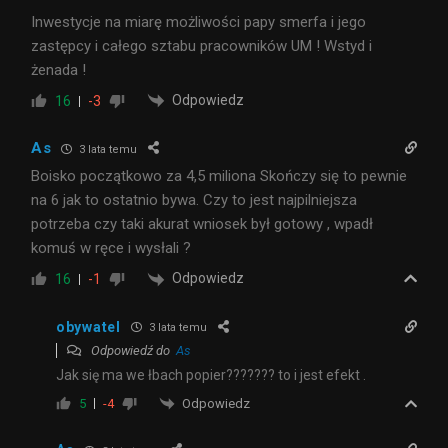
Inwestycje na miarę możliwości papy smerfa i jego
zastępcy i całego sztabu pracowników UM ! Wstyd i
żenada !
Odpowiedz
16
-3
As
3 lata temu
Boisko początkowo za 4,5 miliona Skończy się to pewnie
na 6 jak to ostatnio bywa. Czy to jest najpilniejsza
potrzeba czy taki akurat wniosek był gotowy , wpadł
komuś w ręce i wysłali ?
Odpowiedz
16
-1
obywatel
3 lata temu
Odpowiedź do
As
Jak się ma we łbach popier??????? to i jest efekt .
Odpowiedz
5
-4