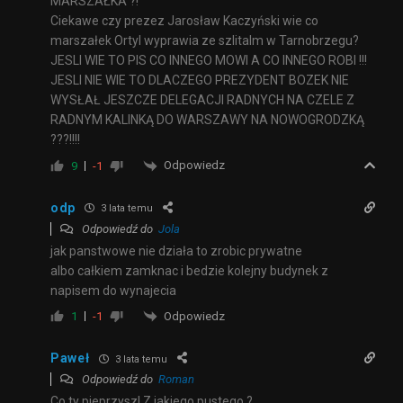
MARSZAŁKA ?!
Ciekawe czy prezez Jarosław Kaczyński wie co
marszałek Ortyl wyprawia ze szlitalm w Tarnobrzegu?
JESLI WIE TO PIS CO INNEGO MOWI A CO INNEGO ROBI !!!
JESLI NIE WIE TO DLACZEGO PREZYDENT BOZEK NIE
WYSŁAŁ JESZCZE DELEGACJI RADNYCH NA CZELE Z
RADNYM KALINKĄ DO WARSZAWY NA NOWOGRODZKĄ
???!!!!
Odpowiedz
9
-1
odp
3 lata temu
Odpowiedź do
Jola
jak panstwowe nie działa to zrobic prywatne
albo całkiem zamknac i bedzie kolejny budynek z
napisem do wynajecia
Odpowiedz
1
-1
Paweł
3 lata temu
Odpowiedź do
Roman
Co ty pieprzysz! Z jakiego pustego ?