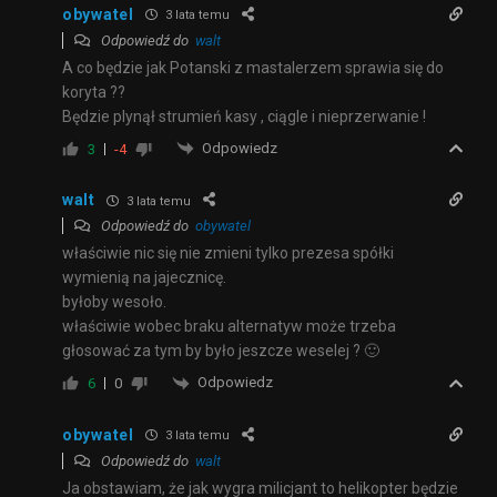
obywatel
3 lata temu
Odpowiedź do
walt
A co będzie jak Potanski z mastalerzem sprawia się do
koryta ??
Będzie plynął strumień kasy , ciągle i nieprzerwanie !
Odpowiedz
3
-4
walt
3 lata temu
Odpowiedź do
obywatel
właściwie nic się nie zmieni tylko prezesa spółki
wymienią na jajecznicę.
byłoby wesoło.
właściwie wobec braku alternatyw może trzeba
głosować za tym by było jeszcze weselej ? 🙂
Odpowiedz
6
0
obywatel
3 lata temu
Odpowiedź do
walt
Ja obstawiam, że jak wygra milicjant to helikopter będzie