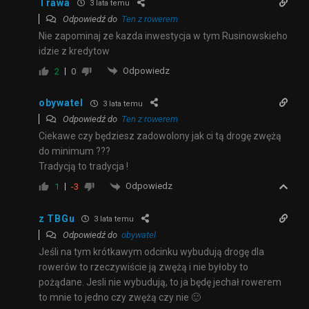
Trawa
3 lata temu
Odpowiedź do
Ten z rowerem
Nie zapominaj ze kazda inwestycja w tym Rusinowskieho
idzie z kredytow
Odpowiedz
2
0
obywatel
3 lata temu
Odpowiedź do
Ten z rowerem
Ciekawe czy będziesz zadowolony jak ci tą drogę zwężą
do minimum ???
Tradycją to tradycja !
Odpowiedz
1
-3
z TBGu
3 lata temu
Odpowiedź do
obywatel
Jeśli na tym krótkawym odcinku wybudują drogę dla
rowerów to rzeczywiście ją zwężą i nie byłoby to
pożądane. Jesli nie wybudują, to ja będę jechał rowerem
to mnie to jedno czy zwężą czy nie 🙂