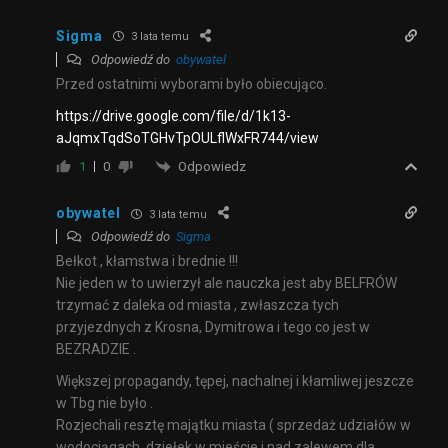
Sigma
3 lata temu
Odpowiedź do
obywatel
Przed ostatnimi wyborami było obiecująco.
https://drive.google.com/file/d/1k13-
aJqmxTqdSoTGHvTpOULflWxFR744/view
Odpowiedz
1
0
obywatel
3 lata temu
Odpowiedź do
Sigma
Bełkot , kłamstwa i brednie !!!
Nie jeden w to uwierzył ale nauczka jest aby BELFRÓW
trzymać z daleka od miasta , zwłaszcza tych
przyjezdnych z Krosna, Dymitrowa i tego co jest w
BEZRADZIE .
Większej propagandy, tępej, nachalnej i kłamliwej jeszcze
w Tbg nie było .
Rozjechali resztę majątku miasta ( sprzedaż udziałów w
wodociągach, dziełek w mieście i nad zalewem dla