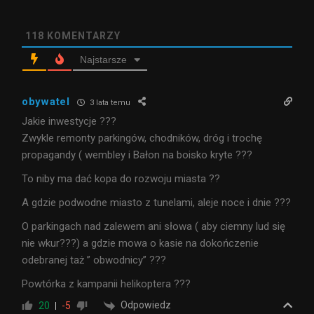
118
KOMENTARZY
Najstarsze
obywatel
3 lata temu
Jakie inwestycje ???
Zwykle remonty parkingów, chodników, dróg i trochę
propagandy ( wembley i Bałon na boisko kryte ???
To niby ma dać kopa do rozwoju miasta ??
A gdzie podwodne miasto z tunelami, aleje noce i dnie ???
O parkingach nad zalewem ani słowa ( aby ciemny lud się
nie wkur???) a gdzie mowa o kasie na dokończenie
odebranej taż ” obwodnicy” ???
Powtórka z kampanii helikoptera ???
Odpowiedz
20
-5