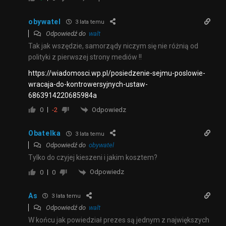
obywatel
3 lata temu
Odpowiedź do
walt
Tak jak wszędzie, samorządy niczym się nie różnią od
polityki z pierwszej strony mediów !!
https://wiadomosci.wp.pl/posiedzenie-sejmu-poslowie-
wracaja-do-kontrowersyjnych-ustaw-
6863914220685984a
Odpowiedz
0
-2
Obatelka
3 lata temu
Odpowiedź do
obywatel
Tylko do czyjej kieszeni i jakim kosztem?
Odpowiedz
0
0
As
3 lata temu
Odpowiedź do
walt
W końcu jak powiedział prezes są jednym z największych