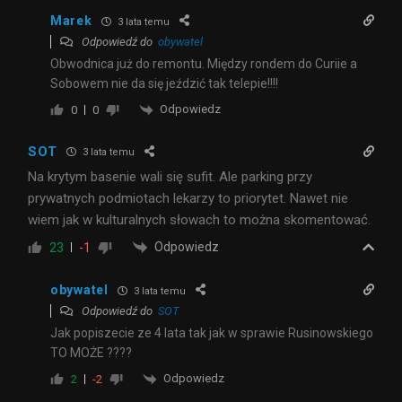
Marek
3 lata temu
Odpowiedź do
obywatel
Obwodnica już do remontu. Między rondem do Curiie a
Sobowem nie da się jeździć tak telepie!!!!
Odpowiedz
0
0
SOT
3 lata temu
Na krytym basenie wali się sufit. Ale parking przy
prywatnych podmiotach lekarzy to priorytet. Nawet nie
wiem jak w kulturalnych słowach to można skomentować.
Odpowiedz
23
-1
obywatel
3 lata temu
Odpowiedź do
SOT
Jak popiszecie ze 4 lata tak jak w sprawie Rusinowskiego
TO MOŻE ????
Odpowiedz
2
-2