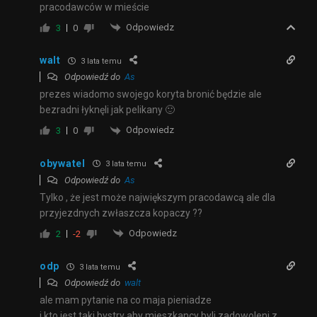
pracodawców w mieście
Odpowiedz
3
0
walt
3 lata temu
Odpowiedź do
As
prezes wiadomo swojego koryta bronić będzie ale
bezradni łyknęli jak pelikany 🙂
Odpowiedz
3
0
obywatel
3 lata temu
Odpowiedź do
As
Tylko , że jest może największym pracodawcą ale dla
przyjezdnych zwłaszcza kopaczy ??
Odpowiedz
2
-2
odp
3 lata temu
Odpowiedź do
walt
ale mam pytanie na co maja pieniadze
i kto jest taki bystry aby mieszkancy byli zadowoleni z