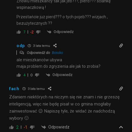
Znowu mieszkańcy tak jak jeb???, pierd??? ściankę
wspinaczkową !
Przestańcie już pierd??? o tych pojeb??? wizjach ,
bezużytecznych ??
Odpowiedz
7
-2
odp
3 lata temu
Odpowiedź do
Boisko
ale mieszkanców ubywa
maja problem do zgryzienia ale jak to zrobia?
Odpowiedz
4
0
fach
3 lata temu
Zdaniem niektórych na niczym się nie znam i nie grzeszę
inteligencją, więc nie będę pisał w co gmina mogłaby
zainwestować 😉 Napiszę tyle, że widać że nadchodzą
wybory 🙂
Odpowiedz
2
-1