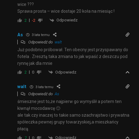
wice ???
Sprawa prosta – wice dostaje 20 koła na miesiąc !
Odpowiedz
2
-2
As
3 lata temu
Odpowiedź do
walt
Już podobno próbował. Ten obecny jest przyspawany do
fotela . Zresztą taka zmiana to jak wpaść z deszczu pod
rynnę jak dla mnie
Odpowiedz
2
0
walt
3 lata temu
Odpowiedź do
As
śmieszne jest to,że najpierw go wymyślił a potem ten
kiwnął mocodawcę 🙂
ale tak czy inaczej to takie samo szachrajstwo i prywatna
spółeczka pewnej grupy towarzyskiej,a mieszkańcy
płacą.
Odpowiedz
7
0