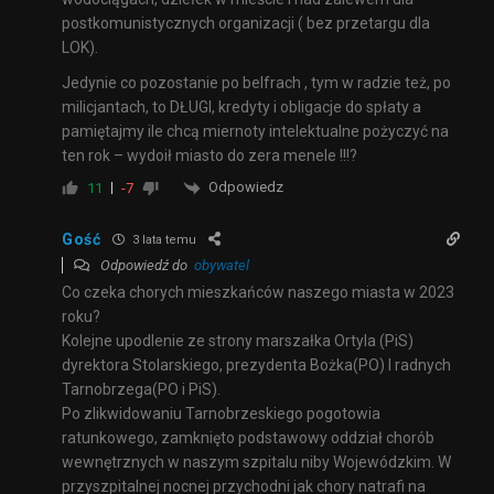
postkomunistycznych organizacji ( bez przetargu dla
LOK).
Jedynie co pozostanie po belfrach , tym w radzie też, po
milicjantach, to DŁUGI, kredyty i obligacje do spłaty a
pamiętajmy ile chcą miernoty intelektualne pożyczyć na
ten rok – wydoił miasto do zera menele !!!?
Odpowiedz
11
-7
Gość
3 lata temu
Odpowiedź do
obywatel
Co czeka chorych mieszkańców naszego miasta w 2023
roku?
Kolejne upodlenie ze strony marszałka Ortyla (PiS)
dyrektora Stolarskiego, prezydenta Bożka(PO) I radnych
Tarnobrzega(PO i PiS).
Po zlikwidowaniu Tarnobrzeskiego pogotowia
ratunkowego, zamknięto podstawowy oddział chorób
wewnętrznych w naszym szpitalu niby Wojewódzkim. W
przyszpitalnej nocnej przychodni jak chory natrafi na