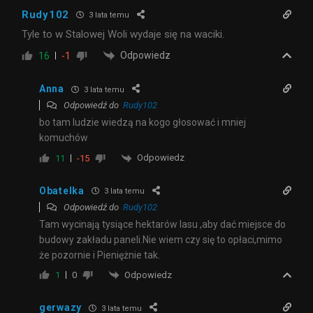
Rudy102
3 lata temu
Tyle to w Stalowej Woli wydaje się na waciki.
Odpowiedz
16
-1
Anna
3 lata temu
Odpowiedź do
Rudy102
bo tam ludzie wiedzą na kogo głosować i mniej
komuchów
Odpowiedz
11
-15
Obatelka
3 lata temu
Odpowiedź do
Rudy102
Tam wycinają tysiące hektarów lasu ,aby dać miejsce do
budowy zakładu paneli.Nie wiem czy się to opłaci,mimo
że pozornie i Pieniężnie tak.
Odpowiedz
1
0
gerwazy
3 lata temu