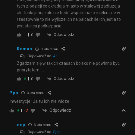
tych złodzieji co okradaja miasto w stalowej zadłuzaja
ale funkcjonuje ale nie bede wspominał o mielcu a le w
rzeszownie to nie wylicze ich na palcach ile ich jest a to
jest stolica podkarpacia
Odpowiedz
1
0
Roman
3 lata temu
Odpowiedź do
As
Zgadzam się w takich czasach boisko nie powinno być
priorytetem. . .
Odpowiedz
6
0
Ppp
3 lata temu
Inwestycje! Ja tu ich nie widze
Odpowiedz
9
-2
odp
3 lata temu
Odpowiedź do
Ppp