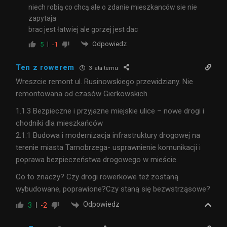
niech robią co chcą ale o zdanie mieszkanców sie nie
zapytaja
brac jest łatwiej ale gorzej jest dac
Odpowiedz
5
-1
Ten z rowerem
3 lata temu
Wreszcie remont ul. Rusinowskiego przewidziany. Nie
remontowana od czasów Gierkowskich.
1.1.3 Bezpieczne i przyjazne miejskie ulice – nowe drogi i
chodniki dla mieszkańców
2.1.1 Budowa i modernizacja infrastruktury drogowej na
terenie miasta Tarnobrzega- usprawnienie komunikacji i
poprawa bezpieczeństwa drogowego w mieście.
Co to znaczy? Czy drogi rowerkowe też zostaną
wybudowane, poprawione?Czy staną się bezwstrząsowe?
Odpowiedz
3
-2