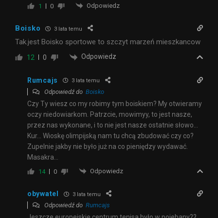
Odpowiedz
1
0
Boisko
3 lata temu
Tak.jest Boisko sportowe to szczyt marzeń mieszkancow
Odpowiedz
12
0
Rumcajs
3 lata temu
Odpowiedź do
Boisko
Czy Ty wiesz co my robimy tym boiskiem? My otwieramy
oczy niedowiarkom. Patrzcie, mowimyy, to jest nasze,
przez nas wykonane, i to nie jest nasze ostatnie słowo…
Kur… Wioskę olimpijską nam tu chcą zbudować czy co?
Zupelnie jakby nie było już na co pieniędzy wydawać.
Masakra…
Odpowiedz
14
0
obywatel
3 lata temu
Odpowiedź do
Rumcajs
Jeszcze europejskie centrum tenisa było w pojebany??