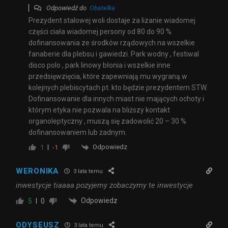
Odpowiedź do
Obatelka
Prezydent stalowej woli dostaje za lizanie wiadomej
części ciała wiadomej persony od 80 do 90 %
dofinansowania ze środków rządowych na wszelkie
fanaberie dla plebsu i gawiedzi. Park wodny , festiwal
disco polo , park linowy błonia i wszelkie inne
przedsięwzięcia, które zapewniają mu wygraną w
kolejnych plebiscytach pt. kto będzie prezydentem STW.
Dofinansowanie dla innych miast nie mających ochoty i
którym etyka nie pozwala na bliższy kontakt
organoleptyczny , muszą się zadowolić 20 – 30 %
dofinansowaniem lub żadnym.
Odpowiedz
1
-1
WERONIKA
3 lata temu
inwestycje tiaaaa pozyjemy zobaczymy te inwestycje
Odpowiedz
5
0
ODYSEUSZ
3 lata temu