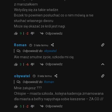
z marszałkiem
Wstydzę się za takie władze.
Bożek to powinien posłuchać co o nim mówią a nie
słuchać własnego dworu
Może się okazać że król.jest nagi.
Odpowiedz
9
-2
Roman
3 lata temu
Odpowiedź do
obywatel
Ale masz smutne życie, szkoda mi cię.
Odpowiedz
3
-6
obywatel
3 lata temu
Odpowiedź do
Roman
Mnie żałujesz ???
Chłopie – miasta szkoda , kolejna kadencja zmarnowana
dla miasta a belfry napychaja sobie kieszenie – ZA CO ///
Odpowiedz
5
-2