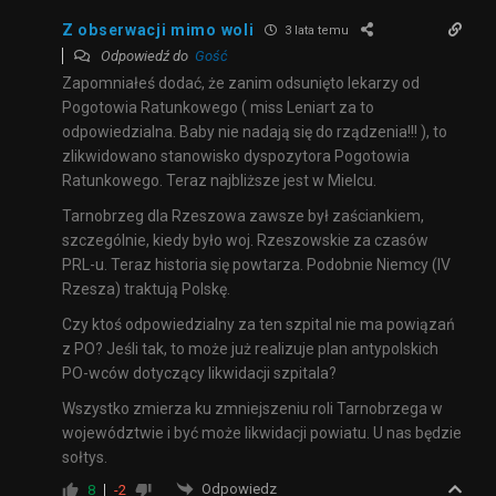
Z obserwacji mimo woli
3 lata temu
Odpowiedź do
Gość
Zapomniałeś dodać, że zanim odsunięto lekarzy od
Pogotowia Ratunkowego ( miss Leniart za to
odpowiedzialna. Baby nie nadają się do rządzenia!!! ), to
zlikwidowano stanowisko dyspozytora Pogotowia
Ratunkowego. Teraz najbliższe jest w Mielcu.
Tarnobrzeg dla Rzeszowa zawsze był zaściankiem,
szczególnie, kiedy było woj. Rzeszowskie za czasów
PRL-u. Teraz historia się powtarza. Podobnie Niemcy (IV
Rzesza) traktują Polskę.
Czy ktoś odpowiedzialny za ten szpital nie ma powiązań
z PO? Jeśli tak, to może już realizuje plan antypolskich
PO-wców dotyczący likwidacji szpitala?
Wszystko zmierza ku zmniejszeniu roli Tarnobrzega w
województwie i być może likwidacji powiatu. U nas będzie
sołtys.
Odpowiedz
8
-2