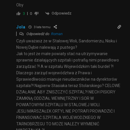
Oby
Odpowiedz
3
0
Jola
3 lata temu
Odpowiedź do
Roman
Czyli uważasz że w Stalowej Woli, Sandomierzu, Nisku i
Nowej Dębie nalewają z pustego?
Jak to jest że małe powiaty stać na utrzymywanie
sprawnie działających szpitali i potrafią nimi prawidłowo
zarządzać ?! A w szpitalu Wojewódzkim taki burdel ?!
Dlaczego zarząd województwa z Prawa i
Sprawiedliwości mianuje nieudaczników na dyrektorów
szpitala?! Najpierw Stasiaka teraz Stolarskiego? CELOWE
DZIAŁANIE ABY ZNISZCZYĆ SZPITAL?! NIECH PISIORY
ZAMKNĄ ODDZIAŁ WEWNĘTRZNY I SOR W
POWIATOWYM SZPITALU W STALOWEJ WOLI.
JESLI MARSZAŁEK ORTYL NIE POTRAFI PROWADZIĆ I
FINANSOWAĆ SZPITALA WOJEWODZKIEGO W
TARNOBRZEGU TO MOZE NALEZY WYMIENIĆ