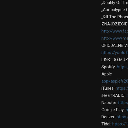
„Duality Of Th
„Apocalypse C
„Kill The Phoe
ZNAJDZIECIE
http://www.f
http://www.m
OFICJALNE VI
https://youtu
LINKI DO MUZ
Spotify:
http
Apple
app=apple%2
iTunes:
https:
iHeartRADIO:
Napster:
https
Google Play:
h
Deezer:
https
Tidal:
https://