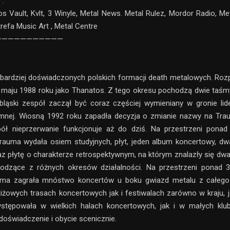
 :
os Vault, Kvlt, 3 Winyle, Metal News. Metal Rulez, Mordor Radio, Met
refa Music Art , Metal Centre
———————————
jbardziej doświadczonych polskich formacji death metalowych. Ro
 maju 1988 roku jako Thanatos. Z tego okresu pochodzą dwie taśm
bląski zespół zaczął być coraz częściej wymieniany w gronie li
mnej. Wiosną 1992 roku zapadła decyzja o zmianie nazwy na Tra
ół nieprzerwanie funkcjonuje aż do dziś. Na przestrzeni ponad
Trauma wydała osiem studyjnych, płyt, jeden album koncertowy, dw
oraz płytę o charakterze retrospektywnym, na którym znalazły się d
odzące z różnych okresów działalności. Na przestrzeni ponad 30 
uma zagrała mnóstwo koncertów u boku gwiazd metalu z całego 
tiżowych trasach koncertowych jak i festiwalach zarówno w kraju, j
ystępowała w wielkich halach koncertowych, jak i w małych klub
 doświadczenie i obycie scenicznie.