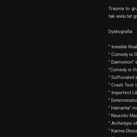
Trauma to gr
tak wielu lat 
Dyskografia:
” Invisible Re
” Comedy is O
” Daimonion” s
”Comedy is Ov
” Suffocated 
” Crash Test:
” Imperfect Li
” Determinatio
” Hamartia” m
” Neurotic Mas
” Archetype of
” Karma Obscu