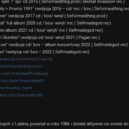
” split 7″ ep/ cd 2015 ( Deformeathing prod./ Bestial Invassion rec.)
ality + Promo 1991″ reedycja 2016 – cd/ mc / box ( Deformeathing rec
ver” reedycja 2017 cd / box/ winyl ( Deformeathing prod.)
ck” full album 2020 cd / box/ winyl/ mc ( Selfmadegod rec)
ini album 2021 cd / box/ winyl/ mc ( Selfmadegod rec)
n Slumber” reedycja cd/ box/ winyl 2021 ( Pagan rec.)
 Live” reedycja cd/ box – album koncertowy 2022 ( Selfmadegod rec)
ss” reedycja cd/ box – 2022 ( Selfmadegod rec)
facebook.com/mister.trauma
madeath.bandcamp.com/
.com/traumaofficialpage
com/user/traumadeath
com/trauma_band
tion.com/traumaprofile
espół z Lublina, powstał w roku 1986 i działał aktywnie na scenie do