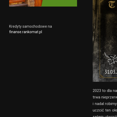
Kredyty samochodowe na
finanse.rankomat.pl
2023 to dla n
trwa nieprzer
i nadal robim
uczcić ten ok
setem utworów