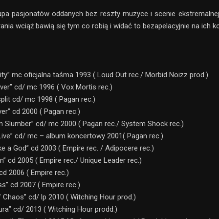
upa pasjonatów oddanych bez reszty muzyce i scenie ekstremalnej
grania wciąż bawią się tym co robią i widać to bezapelacyjnie na ich k
ality” mc oficjalna taśma 1993 ( Loud Out rec./ Morbid Noizz prod.)
ver” cd/ mc 1996 ( Vox Mortis rec.)
plit cd/ mc 1998 ( Pagan rec.)
er” cd 2000 ( Pagan rec.)
in Slumber” cd/ mc 2000 ( Pagan rec./ System Shock rec.)
 Live” cd/ mc – album koncertowy 2001( Pagan rec.)
ke a God” cd 2003 ( Empire rec. / Adipocere rec.)
n” cd 2005 ( Empire rec./ Unique Leader rec.)
cd 2006 ( Empire rec.)
s” cd 2007 ( Empire rec.)
 Chaos” cd/ lp 2010 ( Witching Hour prod.)
ra” cd/ 2013 ( Witching Hour prodd.)