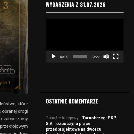
WYDARZENIA Z 31.07.2026
O
d
t
w
a
r
00:00
23:22
z
a
c
z
v
i
d
OSTATNIE KOMENTARZE
e
leństwo, które
o
 obranej drogi
Pasażer kolejowy
-
Tarnobrzeg: PKP
t i zamierzamy
S.A. rozpoczyna prace
z przekrojowym
przedprojektowe na dworcu.
niversary tour