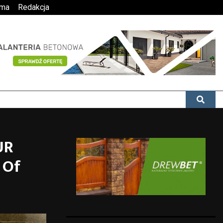
ama
Redakcja
UR
 Of