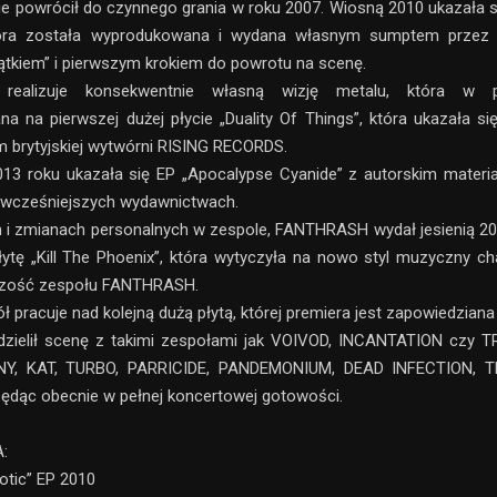
wie powrócił do czynnego grania w roku 2007. Wiosną 2010 ukazała 
tóra została wyprodukowana i wydana własnym sumptem przez 
tkiem” i pierwszym krokiem do powrotu na scenę.
ealizuje konsekwentnie własną wizję metalu, która w p
a na pierwszej dużej płycie „Duality Of Things”, która ukazała si
m brytyjskiej wytwórni RISING RECORDS.
013 roku ukazała się EP „Apocalypse Cyanide” z autorskim materia
a wcześniejszych wydawnictwach.
ch i zmianach personalnych w zespole, FANTHRASH wydał jesienią 2
łytę „Kill The Phoenix”, która wytyczyła na nowo styl muzyczny ch
czość zespołu FANTHRASH.
 pracuje nad kolejną dużą płytą, której premiera jest zapowiedziana
ielił scenę z takimi zespołami jak VOIVOD, INCANTATION czy 
Y, KAT, TURBO, PARRICIDE, PANDEMONIUM, DEAD INFECTION, 
 będąc obecnie w pełnej koncertowej gotowości.
:
otic” EP 2010