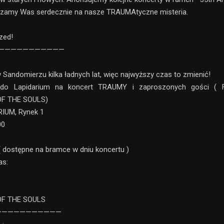
aszamy Was serdecznie na nasze TRAUMAtyczne misteria.
zed!
————————————
w Sandomierzu kilka ładnych lat, więc najwyższy czas to zmienić!
do Lapidarium na koncert TRAUMY i zaproszonych gości (
F THE SOULS)
RIUM, Rynek 1
00
n ( dostępne na bramce w dniu koncertu )
as:
F THE SOULS
———————————