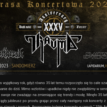
as wyjątkowy rok, gdyż równo 35 lat temu rozpoczęło się to całe sza
wanie do dziś. Mimo wzlotów i upadków nigdy nie zwątpiliśmy w sens
y swoje nie zważając na zmieniające się trendy i modę. Minęło 35 la
rągły jubileusz po prostu grając przez cały następny rok koncerty 
 starych i nowych. Anonsujemy kolejne koncerty w ramch ” 35th An