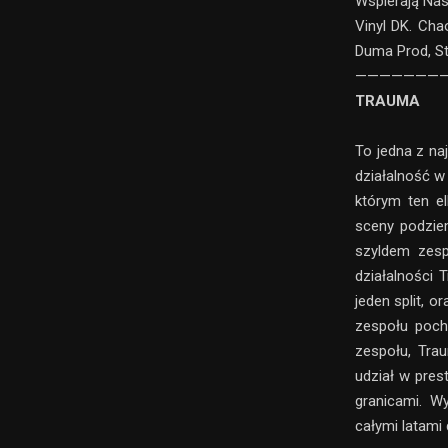
Wspierają Nas
Vinyl DK. Cha
Duma Prod, St
———————
TRAUMA
To jedna z na
działalność w
którym ten el
sceny podzie
szyldem zesp
działalności 
jeden split, 
zespołu poch
zespołu, Tra
udział w pres
granicami. W
całymi latami