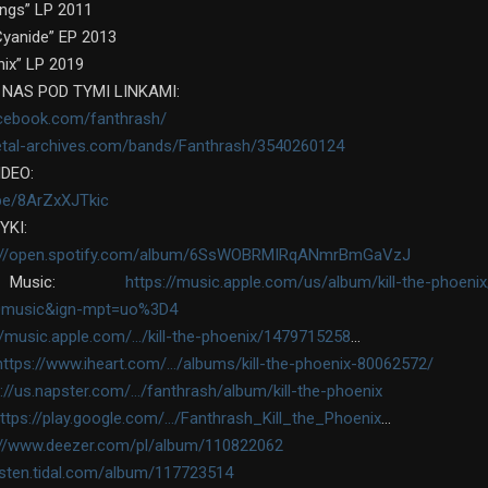
ings” LP 2011
yanide” EP 2013
nix” LP 2019
 NAS POD TYMI LINKAMI:
acebook.com/fanthrash/
etal-archives.com/bands/Fanthrash/3540260124
DEO:
.be/8ArZxXJTkic
YKI:
s://open.spotify.com/album/6SsWOBRMIRqANmrBmGaVzJ
 Music:
https://music.apple.com/us/album/kill-the-phoen
0music&ign-mpt=uo%3D4
//music.apple.com/…/kill-the-phoenix/1479715258
…
https://www.iheart.com/…/albums/kill-the-phoenix-80062572/
://us.napster.com/…/fanthrash/album/kill-the-phoenix
ttps://play.google.com/…/Fanthrash_Kill_the_Phoenix
…
://www.deezer.com/pl/album/110822062
listen.tidal.com/album/117723514