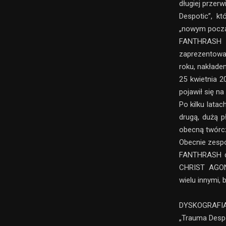
długiej przer
Despotic”, k
„nowym począ
FANTHRASH r
zaprezentowan
roku, nakłade
25 kwietnia 2
pojawił się n
Po kilku lata
drugą, dużą p
obecną twór
Obecnie zespół
FANTHRASH dz
CHRIST AGON
wielu innymi,
DYSKOGRAFIA
„Trauma Desp