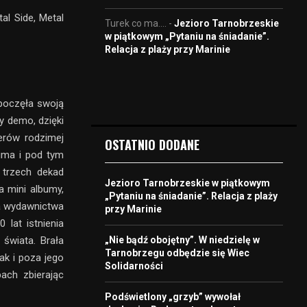
al Side, Metal
Turek co ma....
-
Jezioro Tarnobrzeskie
w piątkowym „Pytaniu na śniadanie”.
Relacja z plaży przy Marinie
zpoczęła swoją
y demo, dzięki
derów rodzimej
OSTATNIO DODANE
uma i pod tym
 trzech dekad
Jezioro Tarnobrzeskie w piątkowym
a mini albumy,
„Pytaniu na śniadanie”. Relacja z plaży
wa wydawnictwa
przy Marinie
lat istnienia
„Nie bądź obojętny”. W niedzielę w
świata. Brała
Tarnobrzegu odbędzie się Wiec
ak i poza jego
Solidarności
ach zbierając
Podświetlony „grzyb” wywołał