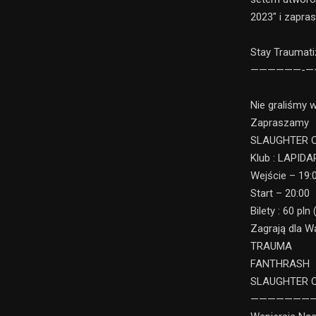
2023″ i zapr
Stay Traumati
——————-
Nie graliśmy 
Zapraszamy 
SLAUGHTER O
Klub : LAPIDA
Wejście – 19:
Start – 20:00
Bilety : 60 pl
Zagrają dla W
TRAUMA
FANTHRASH
SLAUGHTER O
———————