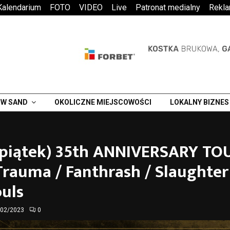
Kalendarium
FOTO
VIDEO
Live
Patronat medialny
Rekl
W SAND
OKOLICZNE MIEJSCOWOŚCI
LOKALNY BIZNES
 (piątek) 35th ANNIVERSARY TO
Trauma / Fanthrash / Slaughter
uls
/02/2023
0