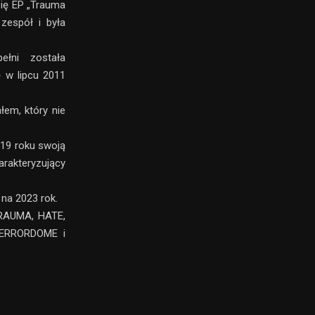
się EP „Trauma
zespół i była
ełni została
ę w lipcu 2011
łem, który nie
019 roku swoją
arakteryzujący
 na 2023 rok.
TRAUMA, HATE,
TERRORDOME i