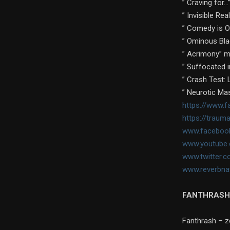
” Craving for…
” Invisible Re
” Comedy is O
” Ominous Bla
” Acrimony” m
” Suffocated i
” Crash Test:
” Neurotic Ma
https://www.
https://trau
www.facebook
www.youtube.
www.twitter.
www.reverbna
FANTHRASH
Fanthrash – z