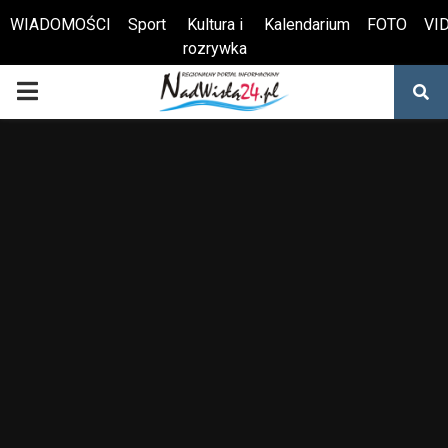
WIADOMOŚCI
Sport
Kultura i
Kalendarium
FOTO
VI
rozrywka
Otwórz pasek narzędzi
PRIMARY
MENU