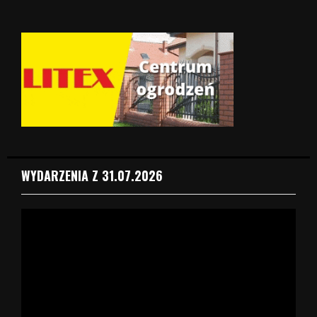
WYDARZENIA Z 31.07.2026
O
d
t
w
a
r
z