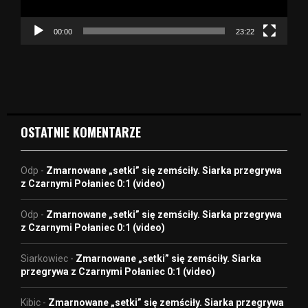
a
c
z
00:00
23:22
v
i
d
e
o
OSTATNIE KOMENTARZE
Odp
-
Zmarnowane „setki” się zemściły. Siarka przegrywa
z Czarnymi Połaniec 0:1 (video)
Odp
-
Zmarnowane „setki” się zemściły. Siarka przegrywa
z Czarnymi Połaniec 0:1 (video)
Siarkowiec
-
Zmarnowane „setki” się zemściły. Siarka
przegrywa z Czarnymi Połaniec 0:1 (video)
Kibic
-
Zmarnowane „setki” się zemściły. Siarka przegrywa