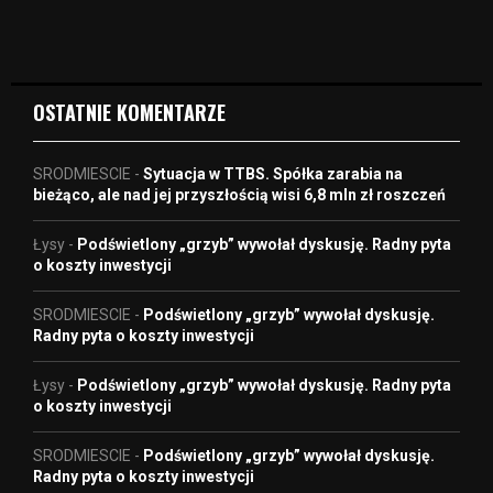
d
e
o
OSTATNIE KOMENTARZE
SRODMIESCIE
-
Sytuacja w TTBS. Spółka zarabia na
bieżąco, ale nad jej przyszłością wisi 6,8 mln zł roszczeń
Łysy
-
Podświetlony „grzyb” wywołał dyskusję. Radny pyta
o koszty inwestycji
SRODMIESCIE
-
Podświetlony „grzyb” wywołał dyskusję.
Radny pyta o koszty inwestycji
Łysy
-
Podświetlony „grzyb” wywołał dyskusję. Radny pyta
o koszty inwestycji
SRODMIESCIE
-
Podświetlony „grzyb” wywołał dyskusję.
Radny pyta o koszty inwestycji