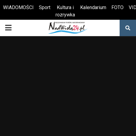
WIADOMOŚCI
Sport
Kultura i
Kalendarium
FOTO
VI
rozrywka
Otwórz pasek narzędzi
PRIMARY
MENU