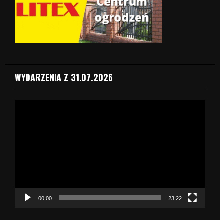
WYDARZENIA Z 31.07.2026
O
d
t
w
a
r
z
a
c
z
00:00
23:22
v
i