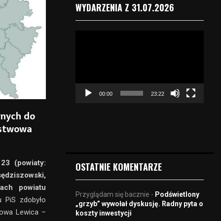
WYDARZENIA Z 31.07.2026
O
d
t
w
a
r
00:00
23:22
z
a
rnych do
c
ństwowa
z
v
i
d
23 (powiaty:
OSTATNIE KOMENTARZE
e
sędziszowski,
o
wach powiatu
Przyglądam się bacznie
-
Podświetlony
 PiS zdobyło
„grzyb” wywołał dyskusję. Radny pyta o
Nowa Lewica –
koszty inwestycji