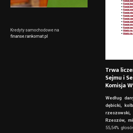
Kredyty samochodowe na
finanse.rankomat.pl
Trwa licz
Sejmu i S
Komisja W
Według dany
dębicki, kol
rzeszowski,
Rzeszów, mi
55,54% głosó