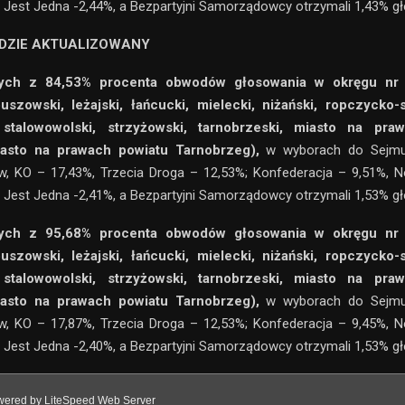
 Jest Jedna -2,44%, a Bezpartyjni Samorządowcy otrzymali 1,43% g
DZIE AKTUALIZOWANY
ch z 84,53% procenta obwodów głosowania w okręgu nr 
buszowski, leżajski, łańcucki, mielecki, niżański, ropczycko-
 stalowowolski, strzyżowski, tarnobrzeski, miasto na pra
asto na prawach powiatu Tarnobrzeg),
w wyborach do Sejmu
w, KO – 17,43%, Trzecia Droga – 12,53%; Konfederacja – 9,51%, 
 Jest Jedna -2,41%, a Bezpartyjni Samorządowcy otrzymali 1,53% g
ch z 95,68% procenta obwodów głosowania w okręgu nr 
buszowski, leżajski, łańcucki, mielecki, niżański, ropczycko-
 stalowowolski, strzyżowski, tarnobrzeski, miasto na pra
asto na prawach powiatu Tarnobrzeg),
w wyborach do Sejmu
w, KO – 17,87%, Trzecia Droga – 12,53%; Konfederacja – 9,45%, 
 Jest Jedna -2,40%, a Bezpartyjni Samorządowcy otrzymali 1,53% g