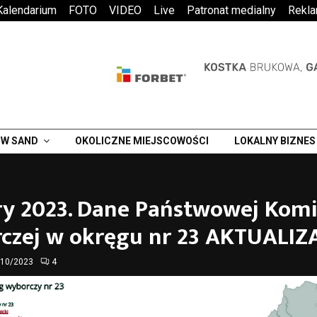
Kalendarium
FOTO
VIDEO
Live
Patronat medialny
Rekl
W SAND
OKOLICZNE MIEJSCOWOŚCI
LOKALNY BIZNES
y 2023. Dane Państwowej Komi
czej w okręgu nr 23 AKTUALIZ
/10/2023
4