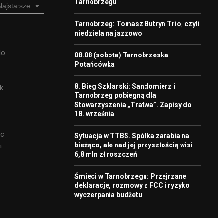
Tarnobrzegu
Najstarsze
Tarnobrzeg: Tomasz Butryn Trio, czyli
niedziela na jazzowo
do
08.08 (sobota) Tarnobrzeska
Potańcówka
8. Bieg Szklarski: Sandomierz i
ak
Tarnobrzeg pobiegną dla
Stowarzyszenia „Tratwa”. Zapisy do
18. września
ec
Sytuacja w TTBS. Spółka zarabia na
bieżąco, ale nad jej przyszłością wisi
h
6,8 mln zł roszczeń
m
Śmieci w Tarnobrzegu: Przejrzane
deklaracje, rozmowy z FCC i ryzyko
wyczerpania budżetu