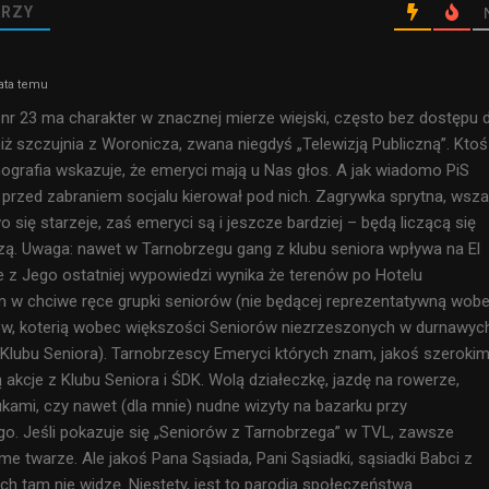
RZY
ata temu
 nr 23 ma charakter w znacznej mierze wiejski, często bez dostępu 
 niż szczujnia z Woronicza, zwana niegdyś „Telewizją Publiczną”. Ktoś
grafia wskazuje, że emeryci mają u Nas głos. A jak wiadomo PiS
 przed zabraniem socjalu kierował pod nich. Zagrywka sprytna, wsz
 się starzeje, zaś emeryci są i jeszcze bardziej – będą liczącą się
ą. Uwaga: nawet w Tarnobrzegu gang z klubu seniora wpływa na El
le z Jego ostatniej wypowiedzi wynika że terenów po Hotelu
 w chciwe ręce grupki seniorów (nie będącej reprezentatywną wob
ów, koterią wobec większości Seniorów niezrzeszonych w durnawyc
 Klubu Seniora). Tarnobrzescy Emeryci których znam, jakoś szeroki
ą akcje z Klubu Seniora i ŚDK. Wolą działeczkę, jazdę na rowerze,
ami, czy nawet (dla mnie) nudne wizyty na bazarku przy
o. Jeśli pokazuje się „Seniorów z Tarnobrzega” w TVL, zawsze
me twarze. Ale jakoś Pana Sąsiada, Pani Sąsiadki, sąsiadki Babci z
ch tam nie widzę. Niestety, jest to parodia społeczeństwa