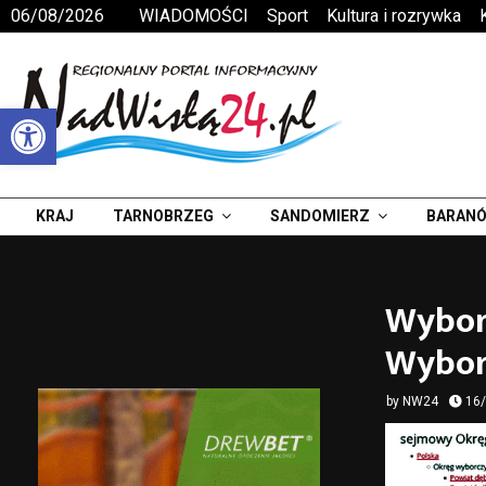
06/08/2026
WIADOMOŚCI
Sport
Kultura i rozrywka
Otwórz pasek narzędzi
KRAJ
TARNOBRZEG
SANDOMIERZ
BARANÓ
Wybor
Wybor
by
NW24
16