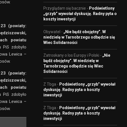
łosów.
Przyglądam się bacznie
-
Podświetlony
„grzyb” wywołał dyskusję. Radny pyta o
koszty inwestycji
23 (powiaty:
Obywatel
-
„Nie bądź obojętny”. W
sędziszowski,
niedzielę w Tarnobrzegu odbędzie się
wach powiatu
Wiec Solidarności
 PiS zdobyło
Nowa Lewica –
Zatroskany o los Europy i Polski
-
„Nie
bądź obojętny”. W niedzielę w
łosów.
Tarnobrzegu odbędzie się Wiec
Solidarności
23 (powiaty:
sędziszowski,
Z Tbga
-
Podświetlony „grzyb” wywołał
wach powiatu
dyskusję. Radny pyta o koszty
 PiS zdobyło
inwestycji
Nowa Lewica –
Z Tbga
-
Podświetlony „grzyb” wywołał
łosów.
dyskusję. Radny pyta o koszty
inwestycji