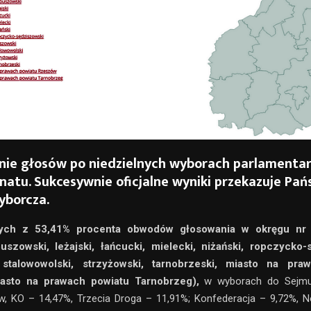
enie głosów po niedzielnych wyborach parlamenta
enatu. Sukcesywnie oficjalne wyniki przekazuje Pa
yborcza.
ch z 53,41% procenta obwodów głosowania w okręgu nr 
buszowski, leżajski, łańcucki, mielecki, niżański, ropczycko-
 stalowowolski, strzyżowski, tarnobrzeski, miasto na pra
asto na prawach powiatu Tarnobrzeg),
w wyborach do Sejmu
w, KO – 14,47%, Trzecia Droga – 11,91%; Konfederacja – 9,72%, 