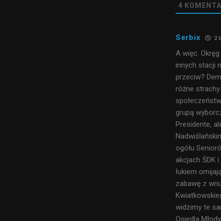
4
KOMENTA
Serbix
2 l
A więc. Okręg
innych stacji
przeciw? Demo
różne strachy
społeczeństwo
grupą wyborcz
Presidente, a
Nadwiślańskim
ogółu Senior
akcjach ŚDK i
łukiem omijaj
zabawę z wnuk
Kwiatkowskieg
widzimy te sa
Osiedla Młody