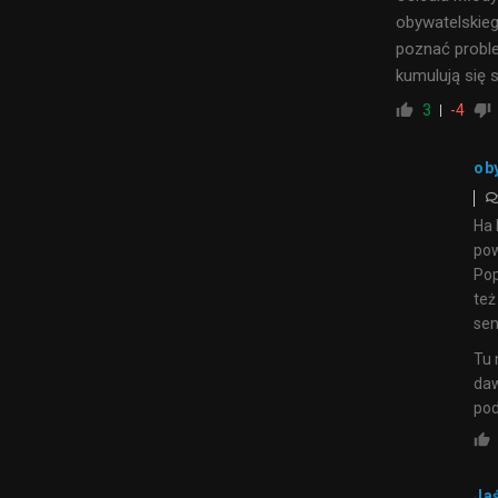
obywatelskieg
poznać proble
kumulują się 
3
-4
ob
Ha 
pow
Pop
też
sen
Tu 
daw
pod
Ja