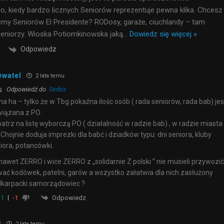
o, kiedy bardzo licznych Seniorów reprezentuje pewna klika. Chcesz
my Seniorów El Presidente? RODosy, garaże, ciuchlandy – tam
seniorzy. Wioska Potiomkinowska jaką
…
Dowiedz się więcej »
Odpowiedz
ywatel
2 lata temu
Odpowiedź do
Serbix
ha ha – tylko że w Tbg pokaźna ilośc osób ( rada seniorów, rada bab) jes
iązana z PO .
atrz na listę wyborczą PO ( działalność w radzie bab) , w radzie miasta
 Chojnie doduja imprezki dla babć i dziadków typu: dni seniora, kluby
iora, potancówki.
nawet ZERRO i wice ZERRO z „solidarnie Z polski ” nie musieli przywozić 
ać kodówek, patelni, garów a wszystko załatwia dla nich zasłużony
karpacki samorządowiec ?
Odpowiedz
1
-1
ś
2 lata temu