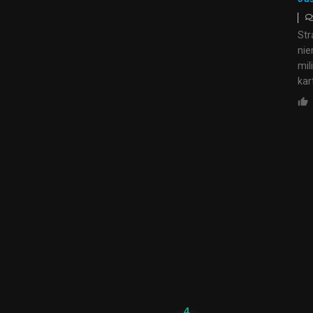
Str
nie
mil
kar
4