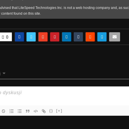
0
j
{}
[+]