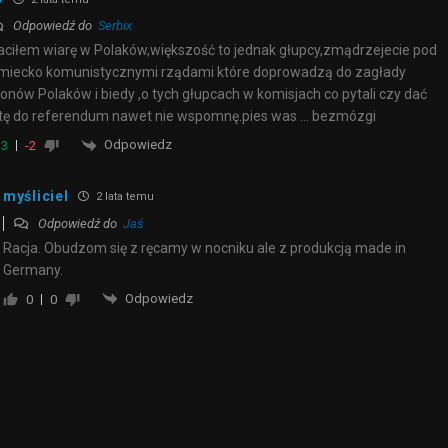
Odpowiedź do
Serbix
aciłem wiarę w Polaków,większość to jednak głupcy,zmądrzejecie pod
miecko komunistycznymi rządami które doprowadzą do zagłady
ionów Polaków i biedy ,o tych głupcach w komisjach co pytali czy dać
tę do referendum nawet nie wspomnę.pies was … bezmózgi
Odpowiedz
3
-2
myśliciel
2 lata temu
Odpowiedź do
Jaś
Racja. Obudzom się z ręcamy w nocniku ale z produkcją made in
Germany.
Odpowiedz
0
0