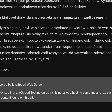
rskie). W tych powiatach zadłużenie na 1000 mieszkańców wynosi 
wrocławskim dodatkowo mieszka aż 13 146 dłużników.
 i Małopolska – dwa województwa z najniższym zadłużeniem
łym biegunie, czyli w pierwszej dziesiątce powiatów z najniższym 
ńców, znajdują się wyłącznie te z województw podkarpackiego i 
i, brzozowski, ropczycko-sędziszowski, limanowski, dąbrowski
ański, nowosądecki i nowotarski). Tam wspomniane zadłużenie nie 
000 mieszkańców, odsetek zadłużonych wśród wszystkich mieszkańc
nie zadłużenie to ok. 19 tys. zł.
rasowe