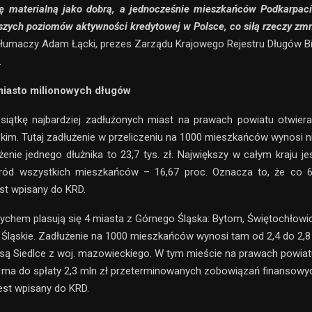
ję materialną jako dobrą, a jednocześnie mieszkańców Podkarpaci
ższych poziomów aktywności kredytowej w Polsce, co siłą rzeczy zm
tłumaczy Adam Łącki, prezes Zarządu Krajowego Rejestru Długów Bi
.
miasto milionowych długów
esiątkę najbardziej zadłużonych miast na prawach powiatu otwier
skim. Tutaj zadłużenie w przeliczeniu na 1000 mieszkańców wynosi ni
żenie jednego dłużnika to 23,7 tys. zł. Największy w całym kraju je
ród wszystkich mieszkańców – 16,67 proc. Oznacza to, że co 6
st wpisany do KRD.
ychem plasują się 4 miasta z Górnego Śląska: Bytom, Świętochłowi
Śląskie. Zadłużenie na 1000 mieszkańców wynosi tam od 2,4 do 2,8 
 są Siedlce z woj. mazowieckiego. W tym mieście na prawach powia
ma do spłaty 2,3 mln zł przeterminowanych zobowiązań finansowyc
est wpisany do KRD.