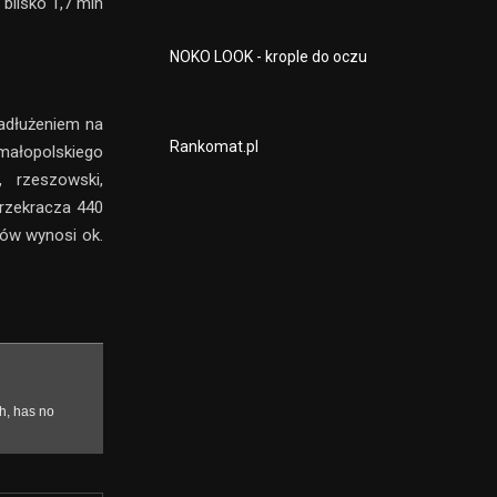
blisko 1,7 mln
NOKO LOOK - krople do oczu
zadłużeniem na
Rankomat.pl
małopolskiego
, rzeszowski,
przekracza 440
ów wynosi ok.