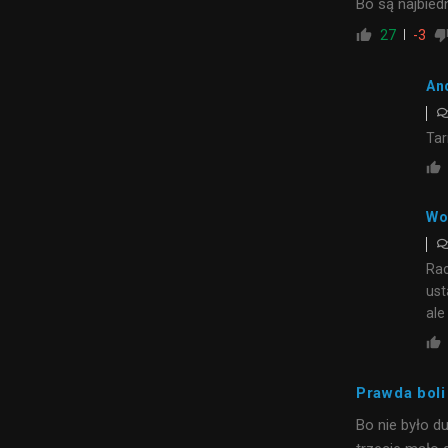
Bo są najbiedn
27
-3
An
Tar
Wo
Rac
ust
ale
Prawda boli
Bo nie było d