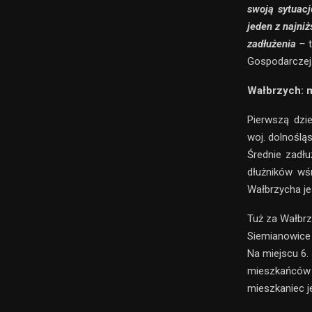
swoją sytuac
jeden z najni
zadłużenia
–
Gospodarczej
Wałbrzych: 
Pierwszą dzi
woj. dolnoślą
Średnie zadłu
dłużników wś
Wałbrzycha je
Tuż za Wałbrz
Siemianowice 
Na miejscu 6.
mieszkańców 
mieszkaniec j