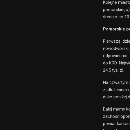
Kolejne miast
pomorskiego),
średnio co 10.
Pomorskie p
Pierwszą dzie
nowodworski,
odpowiednio: 
do KRD. Najw
24,5 tys. zł.
Na czwartym m
zadłużeniem n
dużo poniżej śr
Dalej mamy ko
zachodniopomo
powiat karkon