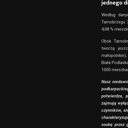
jednego dł
Według dany
Tarnobrzegu 7
4,08 % mieszk
Obok Tarnob
tworzą jesz
małopolskie), 
Biała Podlaska
1000 mieszkań
Nasz niedawn
podkarpackie
potwierdza, 
zajmują wyłąc
czynników, al
charakteryzu
osobę przez 