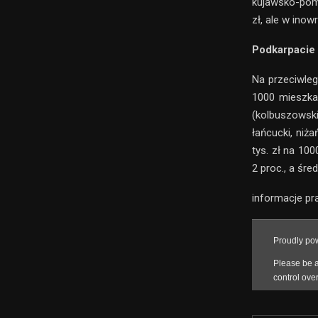
kujawsko-pomo
zł, ale w ino
Podkarpacie
Na przeciwleg
1000 mieszka
(kolbuszowsk
łańcucki, niż
tys. zł na 1
2 proc., a śred
informacje p