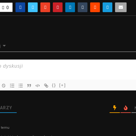
0
j
{}
[+]
ARZY
a temu