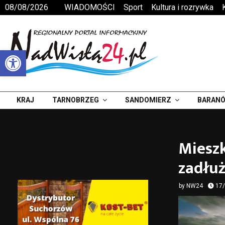
08/08/2026
WIADOMOŚCI
Sport
Kultura i rozrywka
Otwórz pasek narzędzi
KRAJ
TARNOBRZEG
SANDOMIERZ
BARANÓ
Miesz
zadłuż
by
NW24
17