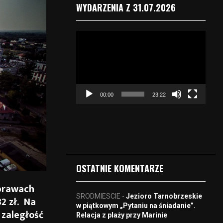
WYDARZENIA Z 31.07.2026
O
d
t
w
a
r
00:00
23:22
z
a
c
z
v
i
d
OSTATNIE KOMENTARZE
e
o
 prawach
SRODMIESCIE
-
Jezioro Tarnobrzeskie
2 zł. Na
w piątkowym „Pytaniu na śniadanie”.
 zaległość
Relacja z plaży przy Marinie