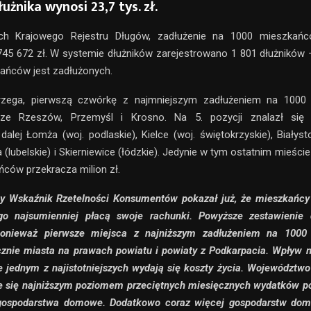
użnika wynosi 23,7 tys. zł.
ch Krajowego Rejestru Długów, zadłużenie na 1000 mieszkań
45 672 zł. W systemie dłużników zarejestrowano 1 801 dłużników –
ańców jest zadłużonych.
rzega, pierwszą czwórkę z najmniejszym zadłużeniem na 1000
cze Rzeszów, Przemyśl i Krosno. Na 5. pozycji znalazł się 
dalej Łomża (woj. podlaskie), Kielce (woj. świętokrzyskie), Białyst
 (lubelskie) i Skierniewice (łódzkie). Jedynie w tym ostatnim mieści
ców przekracza milion zł.
y Wskaźnik Rzetelności Konsumentów pokazał już, że mieszkańc
go najsumienniej płacą swoje rachunki. Powyższe zestawienie
ponieważ pierwsze miejsca z najniższym zadłużeniem na 100
znie miasta na prawach powiatu i powiaty z Podkarpacia. Wpływ 
e jednym z najistotniejszych wydają się koszty życia. Województw
je się najniższym poziomem przeciętnych miesięcznych wydatków p
gospodarstwa domowe. Dodatkowo coraz więcej gospodarstw do