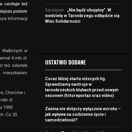
a cechuje też
Szczepan
-
„Nie bądź obojętny”. W
niejsza poziom
niedzielę w Tarnobrzegu odbędzie się
ura Informacji
Wiec Solidarności
a Wałbrzych w
emal 4 mln zł.
OSTATNIO DODANE
st też odsetek
. mieszkaniec
Coraz bliżej startu niższych lig.
Sprawdzamy nastroje w
tarnobrzeskich klubach przed nowym
ce, Chorzów i
sezonem (fotoreportaż oraz video)
mln zł.
tu 1000
Zaćma nie dotyczy wyłącznie wzroku –
h. Co 20.
jak wpływa na codzienne życie i
samodzielność?