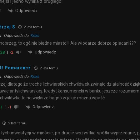
iejsi i jedno wynika z drugiego.
Odpowiedz
drzej S
2 lata temu
Odpowiedź do
Koks
nobrzeg, to ogólnie biedne miasto!!! Ale włodarze dobrze opłacani???
Odpowiedz
28
-2
lf Pomarencz
2 lata temu
Odpowiedź do
Koks
zej dlatego że troche lichwiarskich chwilówek zwinęło działalność dzięk
awie antylichwiarskiej. Kredyt konsumencki w banku jeszcze rozumiem
 chwilówka to największe bagno w jakie można wpaść
Odpowiedz
1
-1
2 lata temu
użych inwestycji w mieście, po drugie wszystkie spółki wyprzedane, 