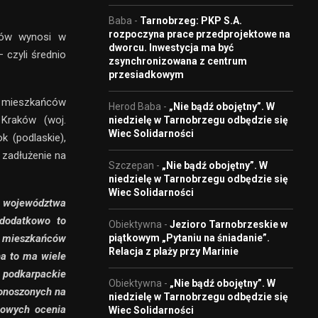
Baba
-
Tarnobrzeg: PKP S.A.
rozpoczyna prace przedprojektowe na
ców wynosi w
dworcu. Inwestycja ma być
 czyli średnio
zsynchronizowana z centrum
przesiadkowym
 mieszkańców
Herod Baba
-
„Nie bądź obojętny”. W
Kraków (woj.
niedzielę w Tarnobrzegu odbędzie się
Wiec Solidarności
ok (podlaskie),
e zadłużenie na
Szczepan
-
„Nie bądź obojętny”. W
niedzielę w Tarnobrzegu odbędzie się
Wiec Solidarności
y województwa
 dodatkowo to
Obiektywna
-
Jezioro Tarnobrzeskie w
0 mieszkańców
piątkowym „Pytaniu na śniadanie”.
Relacja z plaży przy Marinie
na to ma wiele
o podkarpackie
Obiektywna
-
„Nie bądź obojętny”. W
onoszonych na
niedzielę w Tarnobrzegu odbędzie się
mowych ocenia
Wiec Solidarności