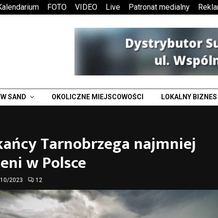
Kalendarium
FOTO
VIDEO
Live
Patronat medialny
Rekl
W SAND
OKOLICZNE MIEJSCOWOŚCI
LOKALNY BIZNES
kańcy Tarnobrzega najmniej
eni w Polsce
/10/2023
12