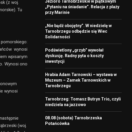
Jezioro Tarnobrzeskie w piątkowym
sk (z woj.
„Pytaniu na śniadanie”. Relacja z plaży
morskie). Tu
przy Marinie
„Nie bądź obojętny”. W niedzielę w
Tarnobrzegu odbędzie się Wiec
Solidarności
. pomorskiego:
kańców wynosi
Podświetlony „grzyb” wywołał
dyskusję. Radny pyta o koszty
ikiem wpisanym
inwestycji
o. Wynosi ono
Hrabia Adam Tarnowski – wystawa w
Muzeum – Zamek Tarnowskich w
ilionowym
Tarnobrzegu
ie wynosi
Tarnobrzeg: Tomasz Butryn Trio, czyli
niedziela na jazzowo
 następnie
08.08 (sobota) Tarnobrzeska
Potańcówka
ąbrzeski (woj.