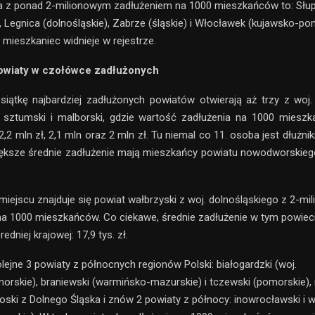
a z ponad 2-milionowym zadłużeniem na 1000 mieszkańców to: Słup
 Legnica (dolnośląskie), Zabrze (śląskie) i Włocławek (kujawsko-po
 mieszkaniec widnieje w rejestrze.
owiaty w czołówce zadłużonych
siątkę najbardziej zadłużonych powiatów otwierają aż trzy z woj
 sztumski i malborski, gdzie wartość zadłużenia na 1000 miesz
2,2 mln zł, 2,1 mln oraz 2 mln zł. Tu niemal co 11. osoba jest dłużn
iększe średnie zadłużenie mają mieszkańcy powiatu nowodworskieg
iejscu znajduje się powiat wałbrzyski z woj. dolnośląskiego z 2-m
a 1000 mieszkańców. Co ciekawe, średnie zadłużenie w tym powiec
edniej krajowej: 17,9 tys. zł.
lejne 3 powiaty z północnych regionów Polski: białogardzki (woj.
rskie), braniewski (warmińsko-mazurskie) i tczewski (pomorskie),
oski z Dolnego Śląska i znów 2 powiaty z północy: inowrocławski i w