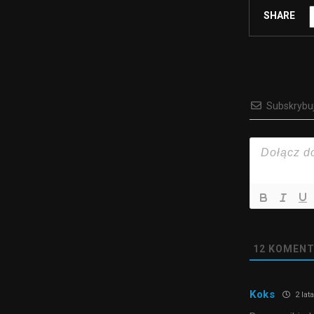
SHARE
Subskrybu
12
KOMENT
Koks
2 lat