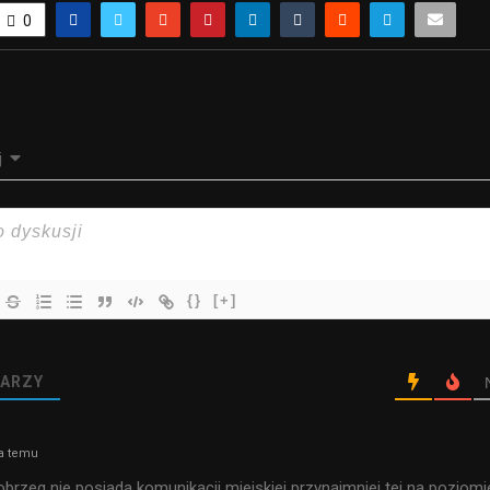
0
j
{}
[+]
ARZY
ta temu
brzeg nie posiada komunikacji miejskiej przynajmniej tej na poziomi