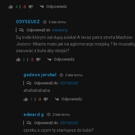
Odpowiedz
4
-3
ODYSEUSZ
2 lata temu
Odpowiedź do
edward g
Są trolle którym żal dupę ściska! A teraz patrz strefa Machów-
Jezioro–Miasto mało jak na aglomeracje miejską ? Ile musiałb
zasuwać z buta aby obejść?
Odpowiedz
2
-2
gedeon jerubal
2 lata temu
Odpowiedź do
ODYSEUSZ
ahahahahaha
Odpowiedz
1
-3
edward g
2 lata temu
Odpowiedź do
ODYSEUSZ
szreku z czym ty startujesz do ludzi?