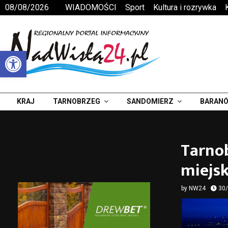
08/08/2026
WIADOMOŚCI
Sport
Kultura i rozrywka
Otwórz pasek narzędzi
KRAJ
TARNOBRZEG
SANDOMIERZ
BARANÓ
Tarno
miejsk
by
NW24
30