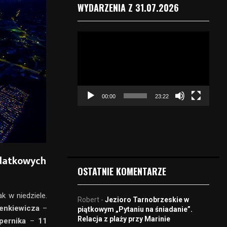
WYDARZENIA Z 31.07.2026
O
d
t
w
a
r
00:00
23:22
z
a
c
z
v
i
odatkowych
d
OSTATNIE KOMENTARZE
e
o
k w niedziele.
Robert
-
Jezioro Tarnobrzeskie w
enkiewicza
–
piątkowym „Pytaniu na śniadanie”.
Relacja z plaży przy Marinie
pernika
–
11