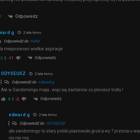
Odpowiedz
ward g
2 lata temu
Odpowiedź do
Rafał
a miejscowosc wielkie aspiracje
Odpowiedz
5
-11
ODYSEUSZ
2 lata temu
Odpowiedź do
edward g
Ale w Sandomingo maja , więc się zastanów co pleciesz trollu !
Odpowiedz
8
-2
edward g
2 lata temu
Odpowiedź do
ODYSEUSZ
ale sandomingo to stary polski piastowski grod a wy ? przecia u wa
nic nie ma