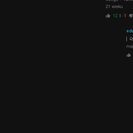
21 wieku.
12
-1
ed
mal