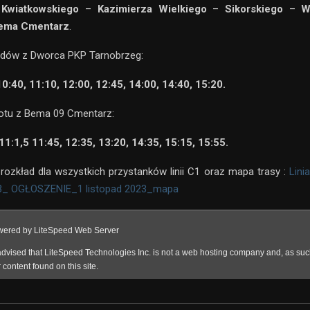
–
Kwiatkowskiego
–
Kazimierza Wielkiego
–
Sikorskiego
–
W
ema Cmentarz
.
zdów z Dworca PKP Tarnobrzeg:
10:40, 11:10, 12:00, 12:45, 14:00, 14:40, 15:20.
otu z Bema 09 Cmentarz:
11:1,5 11:45, 12:35, 13:20, 14:35, 15:15, 15:55.
ozkład dla wszystkich przystanków linii C1 oraz mapa trasy :
Lini
3_
OGŁOSZENIE_1 listopad 2023_
mapa