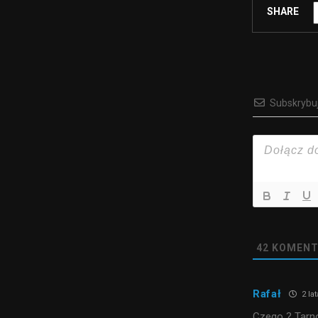
SHARE
Subskrybu
42
KOMENT
Rafał
2 la
Czego ? Tarno