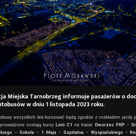
ja Miejska Tarnobrzeg informuje pasażerów o d
tobusów w dniu 1 listopada 2023 roku.
obusy wszystkich linii kursować będą zgodnie z rozkładem jazdy ja
prowadzone zostają kursy
Linii C1
na trasie:
Dworzec PKP
–
Si
kiego
–
Sokola
–
1 Maja
–
Szpitalna
–
Wyspiańskiego
–
Ko