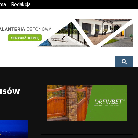
ama
Redakcja
usów