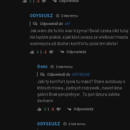
Odpowiedz
2
-2
ODYSEUSZ
2 lata temu
Odpowiedź do
ok?
Jak wam źle to kto was trzyma ! Świat czeka nikt tutaj
nie będzie płakał, a jak ktoś uważa że wielkość miasta
ważniejsza od ducha i komfortu życia ten idiota !
Odpowiedz
3
-2
Gość
2 lata temu
Odpowiedź do
ODYSEUSZ
Jaki ty komfort życia tu masz? Stare autobusy o
których mowa , żadnych rozrywek , nawet kina
galerii Brak perspektyw . To jest dziura zabita
dechami
Odpowiedz
5
-3
ODYSEUSZ
2 lata temu