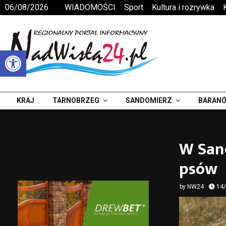
06/08/2026
WIADOMOŚCI
Sport
Kultura i rozrywka
Otwórz pasek narzędzi
KRAJ
TARNOBRZEG
SANDOMIERZ
BARANÓ
W San
psów
by
NW24
14