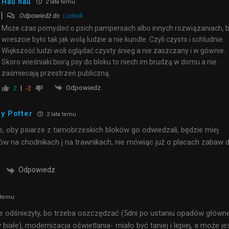
Hau hau
2 lata temu
Odpowiedź do
Ludwik
Może czas pomyśleć o psich pampersach albo innych rozwiązaniach, 
wreszcie było tak jak wolą ludzie a nie kundle. Czyli czysto i schludnie.
Większość ludzi woli oglądać czysty śnieg a nie zaszczany i w gównie.
Skoro wieśniaki biorą psy do bloku to niech im brudzą w domu a nie
zaśmiecają przestrzeń publiczną.
Odpowiedz
2
-2
y Potter
2 lata temu
, oby psiarze z tarnobrzeskich bloków go odwiedzali, będzie miej
w na chodnikach j na trawnikach, nie mówiąc już o placach zabaw d
Odpowiedz
a temu
e odśnieżyły, bo trzeba oszczędzać (5dni po ustaniu opadów główn
ły białe), modernizacja oświetlania- miało być taniej i lepiej, a może je