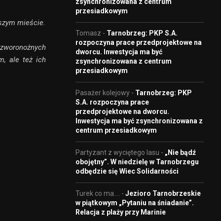
zsynchronizowana z centrum
przesiadkowym
aszym mieście.
Tomasz
-
Tarnobrzeg: PKP S.A.
rozpoczyna prace przedprojektowe na
zworonożnych
dworcu. Inwestycja ma być
m, ale też ich
zsynchronizowana z centrum
przesiadkowym
Pasażer kolejowy
-
Tarnobrzeg: PKP
S.A. rozpoczyna prace
przedprojektowe na dworcu.
Inwestycja ma być zsynchronizowana z
centrum przesiadkowym
Partyzant z wyciętego lasu
-
„Nie bądź
obojętny”. W niedzielę w Tarnobrzegu
odbędzie się Wiec Solidarności
Turek co ma....
-
Jezioro Tarnobrzeskie
w piątkowym „Pytaniu na śniadanie”.
Relacja z plaży przy Marinie