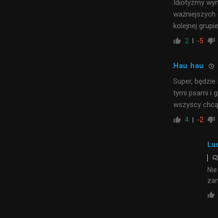
Idiotyzmy wym
ważniejszych 
kolejnej gru
2
-5
Hau hau
Super, będzie 
tymi psami i g
wszyscy chcą
4
-2
Lu
Nie
zam