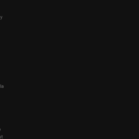
by
la
e
st