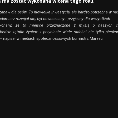
a ma zostać wykonana wiosna tego roku.
zabaw dla psów. To niewielka inwestycja, ale bardzo potrzebna w n
domierz rozwijał się, był nowoczesny i przyjazny dla wszystkich.
konany, że to miejsce przeznaczone z myślą o naszych c
 będzie tętniło życiem i przyniesie wiele radości nie tylko piesko
– napisał w mediach społecznościowych burmistrz Marzec.