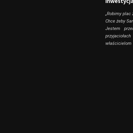
Inwestycj
„Robimy plac 
Chce żeby San
Jestem prze
przyjaciołach
właścicielom