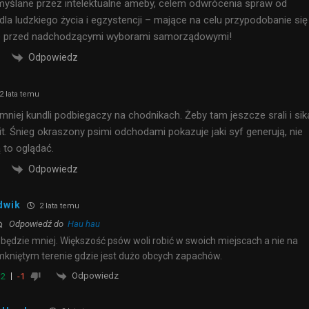
yślane przez intelektualne ameby, celem odwrócenia spraw od
dla ludzkiego życia i egzystencji – mające na celu przypodobanie się
pie przed nadchodzącymi wyborami samorządowymi!
Odpowiedz
2 lata temu
mniej kundli podbiegaczy na chodnikach. Żeby tam jeszcze srali i sika
it. Śnieg okraszony psimi odchodami pokazuje jaki syf generują, nie
 to oglądać.
Odpowiedz
dwik
2 lata temu
Odpowiedź do
Hau hau
 będzie mniej. Większość psów woli robić w swoich miejscach a nie na
kniętym terenie gdzie jest dużo obcych zapachów.
Odpowiedz
2
-1