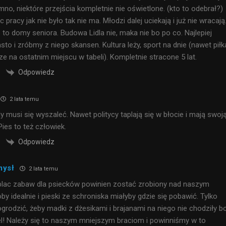
iemno, niektóre przejścia kompletnie nie oświetlone. (kto to odebrał?)
pracy jak nie było tak nie ma. Młodzi dalej uciekają i już nie wracają
 to domy seniora. Budowa Lidla nie, maka nie bo po co. Najlepiej
to i zróbmy z niego skansen. Kultura leży, sport na dnie (nawet piłk
ze na ostatnim miejscu w tabeli). Kompletnie stracone 5 lat.
Odpowiedz
2 lata temu
y musi się wyszaleć. Nawet politycy taplają się w błocie i mają swoj
ies to też człowiek.
Odpowiedz
mysł
2 lata temu
plac zabaw dla psiecków powinien zostać zrobiony nad naszym
y idealnie i pieski ze schroniska miałyby gdzie się pobawić. Tylko
ogrodzić, żeby madki z dżesikami i brajanami na niego nie chodziły b
 cel! Należy się to naszym mniejszym braciom i powinniśmy w to