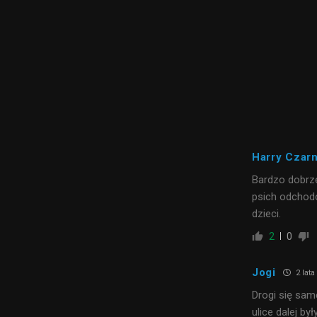
Harry Czarn
Bardzo dobrze
psich odchodó
dzieci.
2
0
Jogi
2 lat
Drogi się sam
ulice dalej by