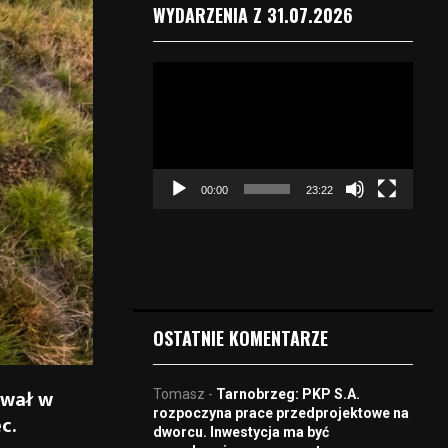
WYDARZENIA Z 31.07.2026
O
d
t
w
a
r
00:00
23:22
z
a
c
z
v
i
d
OSTATNIE KOMENTARZE
e
o
ował w
Tomasz
-
Tarnobrzeg: PKP S.A.
rozpoczyna prace przedprojektowe na
c.
dworcu. Inwestycja ma być