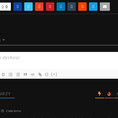
0
j
{}
[+]
ARZY
2 lata temu