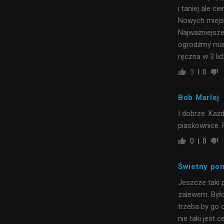
i taniej ale c
Nowych miejsc 
Najważniejsze
ogrodźmy mias
ręczna w 3 lid
3
0
Bob Marlej
I dobrze. Każd
piaskownice. P
0
0
Świetny po
Jeszcze taki 
zalewem. Byłob
trzeba by go 
nie taki jest