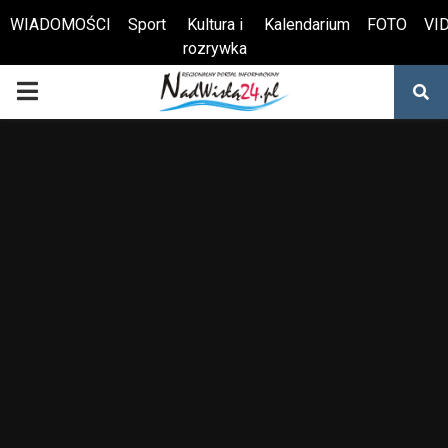
WIADOMOŚCI
Sport
Kultura i
Kalendarium
FOTO
VI
rozrywka
Otwórz pasek narzędzi
PRIMARY
MENU