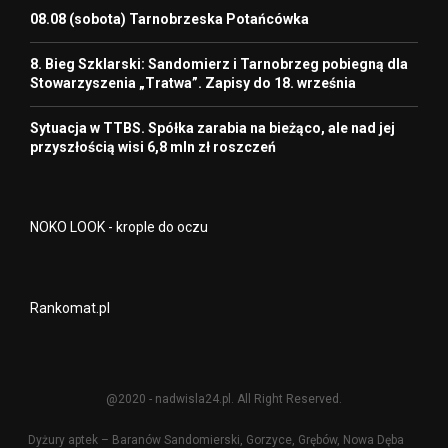
08.08 (sobota) Tarnobrzeska Potańcówka
8. Bieg Szklarski: Sandomierz i Tarnobrzeg pobiegną dla
Stowarzyszenia „Tratwa”. Zapisy do 18. września
Sytuacja w TTBS. Spółka zarabia na bieżąco, ale nad jej
przyszłością wisi 6,8 mln zł roszczeń
NOKO LOOK - krople do oczu
Rankomat.pl
@2020 - nadwisla24.pl. All Right Reserved.
Dyżury aptek – Baranów Sandomierski, Gorzyce, Grębów, Nowa Dęba