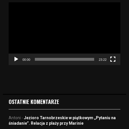
O
d
t
w
a
r
z
a
c
z
00:00
23:22
v
i
d
e
o
OSTATNIE KOMENTARZE
Antoni
-
Jezioro Tarnobrzeskie w piątkowym „Pytaniu na
śniadanie”. Relacja z plaży przy Marinie