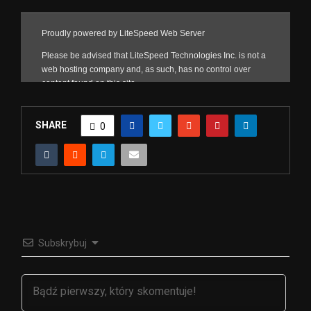
SHARE
0
Subskrybuj