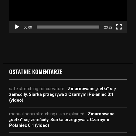
r
z
a
c
z
00:00
23:22
v
i
d
e
o
OSTATNIE KOMENTARZE
safe stretching for curvature
-
Zmarnowane „setki” się
zemściły. Siarka przegrywa z Czarnymi Połaniec 0:1
(video)
manual penis stretching risks explained
-
Zmarnowane
„setki” się zemściły. Siarka przegrywa z Czarnymi
Połaniec 0:1 (video)