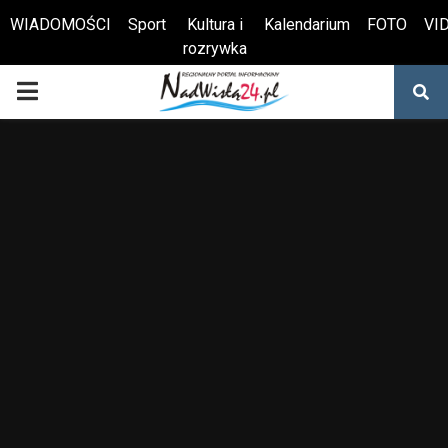
WIADOMOŚCI
Sport
Kultura i
Kalendarium
FOTO
VI
rozrywka
Otwórz pasek narzędzi
PRIMARY
MENU