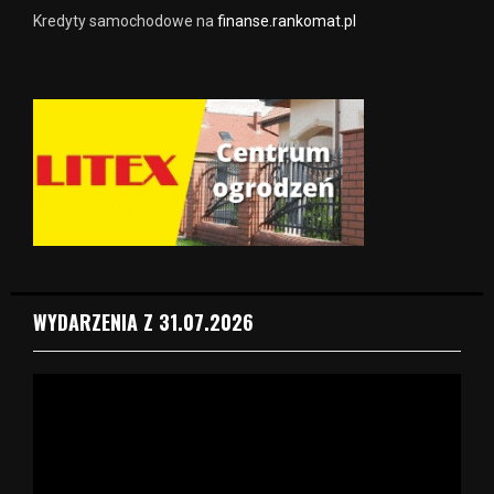
Kredyty samochodowe na
finanse.rankomat.pl
WYDARZENIA Z 31.07.2026
O
d
t
w
a