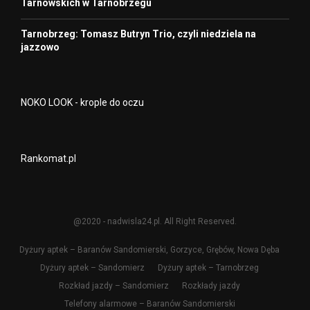
Tarnowskich w Tarnobrzegu
Tarnobrzeg: Tomasz Butryn Trio, czyli niedziela na
jazzowo
NOKO LOOK - krople do oczu
Rankomat.pl
@2020 - nadwisla24.pl. All Right Reserved.
Dyżury aptek – Baranów Sandomierski, Gorzyce, Grębów, Nowa Dęba
Dyżury aptek – Sandomierz
Dyżury aptek – Tarnobrzeg
Rozkład jazdy – Sandomierz
Rozkłady jazdy
Telefony alarmowe – Baranów Sandomierski