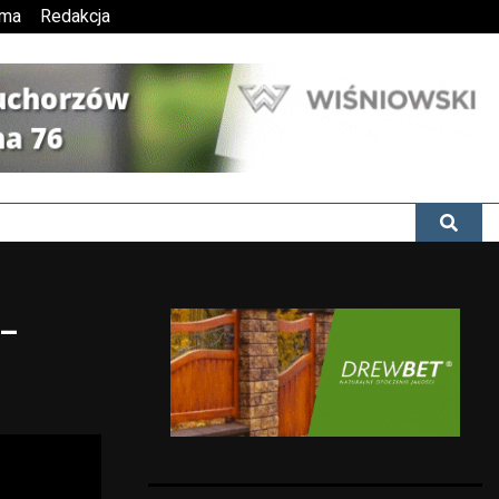
ama
Redakcja
 –