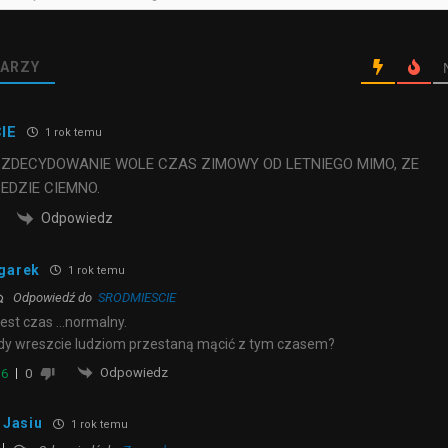
ARZY
IE
1 rok temu
 ZDECYDOWANIE WOLE CZAS ZIMOWY OD LETNIEGO MIMO, ZE
EDZIE CIEMNO.
Odpowiedz
garek
1 rok temu
Odpowiedź do
SRODMIESCIE
jest czas …normalny.
dy wreszcie ludziom przestaną mącić z tym czasem?
Odpowiedz
6
0
Jasiu
1 rok temu