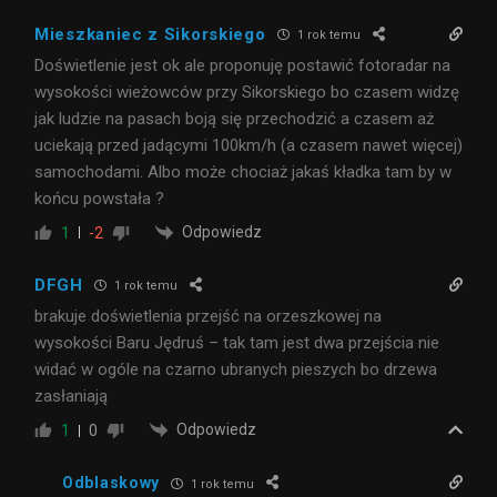
Mieszkaniec z Sikorskiego
1 rok temu
Doświetlenie jest ok ale proponuję postawić fotoradar na
wysokości wieżowców przy Sikorskiego bo czasem widzę
jak ludzie na pasach boją się przechodzić a czasem aż
uciekają przed jadącymi 100km/h (a czasem nawet więcej)
samochodami. Albo może chociaż jakaś kładka tam by w
końcu powstała ?
Odpowiedz
1
-2
DFGH
1 rok temu
brakuje doświetlenia przejść na orzeszkowej na
wysokości Baru Jędruś – tak tam jest dwa przejścia nie
widać w ogóle na czarno ubranych pieszych bo drzewa
zasłaniają
Odpowiedz
1
0
Odblaskowy
1 rok temu