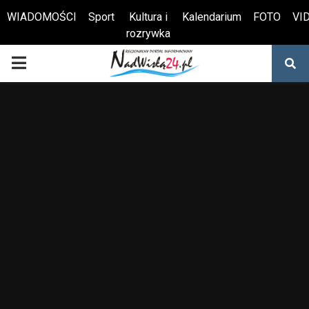
WIADOMOŚCI
Sport
Kultura i
Kalendarium
FOTO
VI
rozrywka
Otwórz pasek narzędzi
PRIMARY
MENU