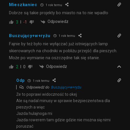
Mieszkaniec
1 rok temu
Dobrze są takie projekty bo miasto na to nie wpadło
Odpowiedz
3
-1
Buszujący+w+ryżu
1 rok temu
Fajnie by też było nie wyłączać już istniejących lamp
skierowanych na chodniki w pobliżu przejść dla pieszych.
Może po wymianie na oszczędne tak się stanie.
Odpowiedz
2
0
Odp
1 rok temu
Odpowiedź do
Buszujący+w+ryżu
Że to poprawi widoczność to okej
Ale są nadal minusy w sprawie bezpieczeństwa dla
pieszych a więc
Jazda hulajnoga mi
Jazda rowerem tam gdzie gdzie nie można się nimi
poruszać