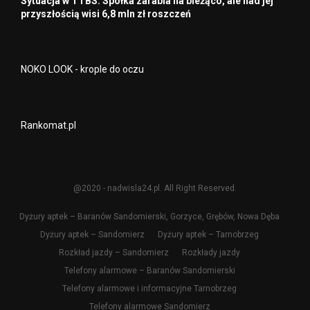
Sytuacja w TTBS. Spółka zarabia na bieżąco, ale nad jej
przyszłością wisi 6,8 mln zł roszczeń
NOKO LOOK - krople do oczu
Rankomat.pl
@2020 - nadwisla24.pl. All Right Reserved.
Dyżury aptek – Baranów Sandomierski, Gorzyce, Grębów, Nowa Dęba
Dyżury aptek – Sandomierz
Dyżury aptek – Tarnobrzeg
Rozkład jazdy – Sandomierz
Rozkłady jazdy
Telefony alarmowe – Baranów Sandomierski
Telefony alarmowe i informacyjne Tarnobrzeg
Telefony alarmowe Sandomierz