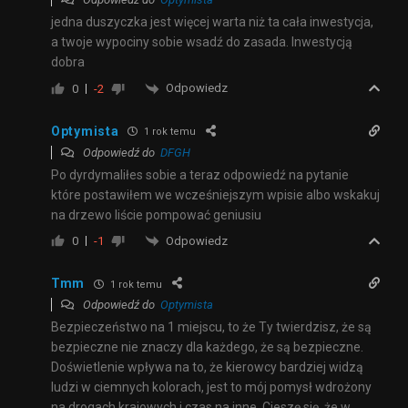
jedna duszyczka jest więcej warta niż ta cała inwestycja,
a twoje wypociny sobie wsadź do zasada. Inwestycją
dobra
Odpowiedz
0
-2
Optymista
1 rok temu
Odpowiedź do
DFGH
Po dyrdymaliłes sobie a teraz odpowiedź na pytanie
które postawiłem we wcześniejszym wpisie albo wskakuj
na drzewo liście pompować geniusiu
Odpowiedz
0
-1
Tmm
1 rok temu
Odpowiedź do
Optymista
Bezpieczeństwo na 1 miejscu, to że Ty twierdzisz, że są
bezpieczne nie znaczy dla każdego, że są bezpieczne.
Doświetlenie wpływa na to, że kierowcy bardziej widzą
ludzi w ciemnych kolorach, jest to mój pomysł wdrożony
na drogach krajowych i czas na inne. Cieszę się, że w