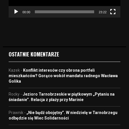
c
z
00:00
23:22
v
i
d
e
o
OSTATNIE KOMENTARZE
Kazek
-
Konflikt interesów czy obrona portfeli
mieszkańców? Gorąco wokół mandatu radnego Wacława
Golika
Rocky
-
Jezioro Tarnobrzeskie w piątkowym „Pytaniu na
śniadanie”. Relacja z plaży przy Marinie
Prawnik
-
„Nie bądź obojętny”. W niedzielę w Tarnobrzegu
odbędzie się Wiec Solidarności