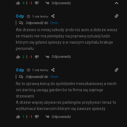
Odpowiedz
4
-1
Odp
1 rok temu
Odpowiedź do
Tmm
Ale drzewo ci mniej szkody zrobi niż auto a dobrze wiesz
że miasto nie ma pieniędzy na poprawę sytuacji ludzi
którym się gdzieś spieszy a w naszym szpitalu brakuje
personelu
Odpowiedz
2
-1
Odp
1 rok temu
Odpowiedź do
Tmm
No to sprawę kieruj do spółdzielni mieszkaniowej a niech
oni zwrócą uwagę garden bo ta firma się zajmuje
drzewami
A drzew więcej ubywa niż parkingów przybywa i teraz to
wytłumacz kierowcom którym się zawsze spieszy
Odpowiedz
1
-1