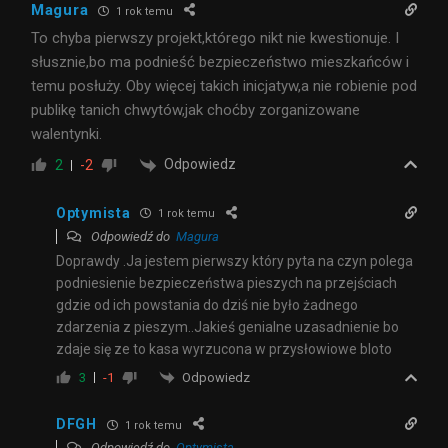
Magura
1 rok temu
To chyba pierwszy projekt,którego nikt nie kwestionuje. I
słusznie,bo ma podnieść bezpieczeństwo mieszkańców i
temu posłuży. Oby więcej takich inicjatyw,a nie robienie pod
publikę tanich chwytów,jak choćby zorganizowane
walentynki.
Odpowiedz
2
-2
Optymista
1 rok temu
Odpowiedź do
Magura
Doprawdy .Ja jestem pierwszy który pyta na czyn polega
podniesienie bezpieczeństwa pieszych na przejściach
gdzie od ich powstania do dziś nie było żadnego
zdarzenia z pieszym..Jakieś genialne uzasadnienie bo
zdaje się ze to kasa wyrzucona w przysłowiowe bloto
Odpowiedz
3
-1
DFGH
1 rok temu
Odpowiedź do
Optymista