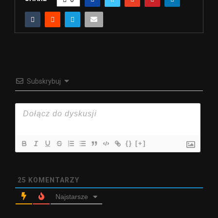
Subskrybuj
{}
[+]
25
KOMENTARZY
Najstarsze