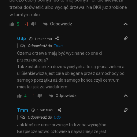
trzeba doświetlić albo wyciąć drzewa. Na DK9 już zrobione
w tamtym roku.
Odpowiedz
5
-1
Odp
1 rok temu
Odpowiedź do
Tmm
Czemu drzewa mają być wycinane co one ci
przeszkadzają?
Tak zostało ich za dużo wyciętych a to są płuca zieleni a
ul Sienkiewicza jest cała oblegana przez samochody od
samego początku aż do samego końca czyli centrum
miasta i jak za wiaduktem
Odpowiedz
4
-1
Tmm
1 rok temu
Odpowiedź do
Odp
Jak ktoś nie umie przyciąć to trzeba wyciąć bo
Bezpieczeństwo człowieka najważniejsze jest.