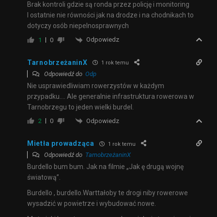
Brak kontroli gdzie są ronda przez policję i monitoring
I ostatnie nie równości jak na drodze i na chodnikach to
dotyczy osób niepelnosprawnych
Odpowiedz
1
0
TarnobrzeżaninX
1 rok temu
Odpowiedź do
Odp
Nie usprawiedliwiam rowerzystów w każdym
przypadku…. Ale generalnie infrastruktura rowerowa w
Tarnobrzegu to jeden wielki burdel.
Odpowiedz
2
0
Mietła prowadząca
1 rok temu
Odpowiedź do
TarnobrzeżaninX
Burdello bum bum. Jak na filmie „Jak ę drugą wojnę
światową”.
Burdello , burdello.Warttałoby te drogi niby rowerowe
wysadzić w powietrze i wybudować nowe.