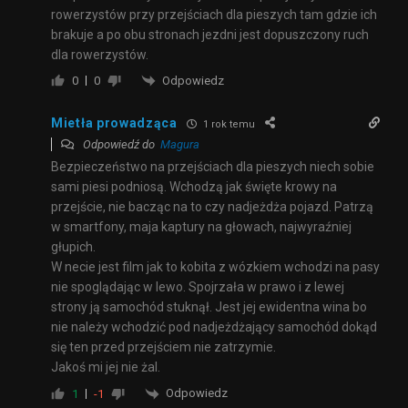
rowerzystów przy przejściach dla pieszych tam gdzie ich
brakuje a po obu stronach jezdni jest dopuszczony ruch
dla rowerzystów.
Odpowiedz
0
0
Mietła prowadząca
1 rok temu
Odpowiedź do
Magura
Bezpieczeństwo na przejściach dla pieszych niech sobie
sami piesi podniosą. Wchodzą jak święte krowy na
przejście, nie bacząc na to czy nadjeżdża pojazd. Patrzą
w smartfony, maja kaptury na głowach, najwyraźniej
głupich.
W necie jest film jak to kobita z wózkiem wchodzi na pasy
nie spoglądając w lewo. Spojrzała w prawo i z lewej
strony ją samochód stuknął. Jest jej ewidentna wina bo
nie należy wchodzić pod nadjeżdżający samochód dokąd
się ten przed przejściem nie zatrzymie.
Jakoś mi jej nie żal.
Odpowiedz
1
-1