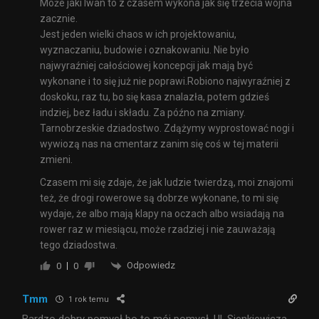
Może jaki Iwan to z czasem wykona jak się trzecia wojna
zacznie.
Jest jeden wielki chaos w ich projektowaniu,
wyznaczaniu, budowie i oznakowaniu. Nie było
najwyraźniej całościowej koncepcji jak mają być
wykonane i to się już nie poprawi.Robiono najwyraźniej z
doskoku, raz tu, bo się kasa znalazła, potem gdzieś
indziej, bez ładu i składu. Za późno na zmiany.
Tarnobrzeskie dziadostwo. Zdążymy wyprostować nogi i
wywiozą nas na cmentarz zanim się coś w tej materii
zmieni.
Czasem mi się zdaje, że jak ludzie twierdzą, moi znajomi
też, że drogi rowerowe są dobrze wykonane, to mi się
wydaje, że albo mają klapy na oczach albo wsiadają na
rower raz w miesiącu, może rzadziej i nie zauważają
tego dziadostwa.
Odpowiedz
0
0
Tmm
1 rok temu
Bardzo dobry pomysł bo to mój pomysł. Ul. Sienkiewicza