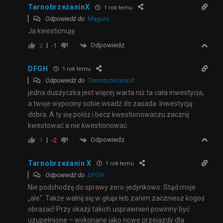
TarnobrzeżaninX
1 rok temu
Odpowiedź do
Magura
Ja kwestionuję
Odpowiedz
2
-1
DFGH
1 rok temu
Odpowiedź do
TarnobrzeżaninX
jedna duszyczka jest więcej warta niż ta cała inwestycja,
a twoje wypociny sobie wsadź do zasada. Inwestycją
dobra. A ty się połóż i becz kwestionowaczu zacznij
kwestować a nie kwestionować
Odpowiedz
1
-2
Tarnobrzeżanin X
1 rok temu
Odpowiedź do
DFGH
Nie podchodzę do sprawy zero-jedynkowo. Stąd moje
„ale”. Także walnij się w głupi łeb zanim zaczniesz kogoś
obrażać! Przy okazji takich usprawnień powinny być
uzupełnione – wykonane jako nowe przejazdy dla