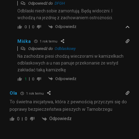
Odpowiedź do
DFGH
Odblaski niech sobie zamontują. Będą widoczni. I
wchodzą na jezdnię z zachowaniem ostrożności.
Odpowiedz
0
0
Miśka
1 rok temu
Odpowiedź do
Odblaskowy
Na zachodzie piesi chodzą wieczorami w kamizelkach
odblaskowych a u nas panuje przekonanie że wstyd
zakładać taką kamizelkę
Odpowiedz
1
0
Ola
1 rok temu
To świetna inicjatywa, która z pewnością przyczyni się do
poprawy bezpieczeństwa pieszych w Tarnobrzegu
Odpowiedz
0
0