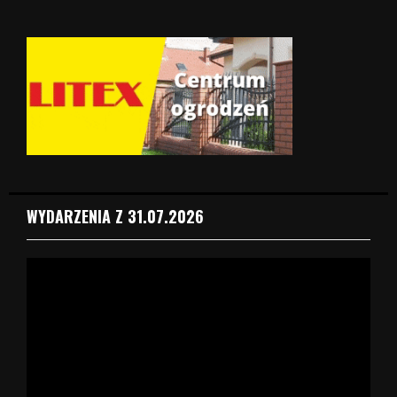
WYDARZENIA Z 31.07.2026
O
d
t
w
a
r
z
a