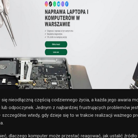
 się nieodłączną częścią codziennego życia, a każda jego awaria 
ę lub odpoczynek. Jednym z najbardziej frustrujących problemów jes
szczególnie wtedy, gdy dzieje się to w trakcie realizacji ważnego pr
a.
eć, dlaczego komputer może przestać reagować, jak ustalić źródło