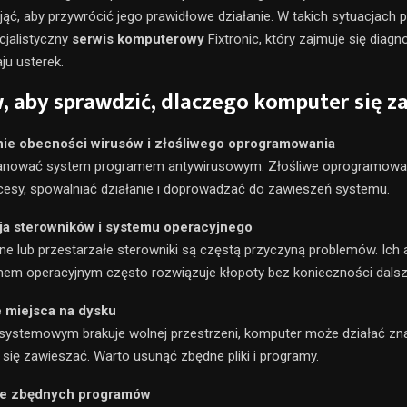
odjąć, aby przywrócić jego prawidłowe działanie. W takich sytuacjac
cjalistyczny
serwis komputerowy
Fixtronic, który zajmuje się diagn
ju usterek.
, aby sprawdzić, dlaczego komputer się z
ie obecności wirusów i złośliwego oprogramowania
anować system programem antywirusowym. Złośliwe oprogramowani
esy, spowalniać działanie i doprowadzać do zawieszeń systemu.
cja sterowników i systemu operacyjnego
ne lub przestarzałe sterowniki są częstą przyczyną problemów. Ich a
em operacyjnym często rozwiązuje kłopoty bez konieczności dalsz
e miejsca na dysku
systemowym brakuje wolnej przestrzeni, komputer może działać zna
 się zawieszać. Warto usunąć zbędne pliki i programy.
ie zbędnych programów