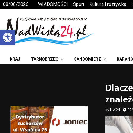
08/08/2026
WIADOMOŚCI
Sport
Kultura i rozrywka
Otwórz pasek narzędzi
KRAJ
TARNOBRZEG
SANDOMIERZ
BARANÓ
Dlacze
znaleź
by
NW24
29