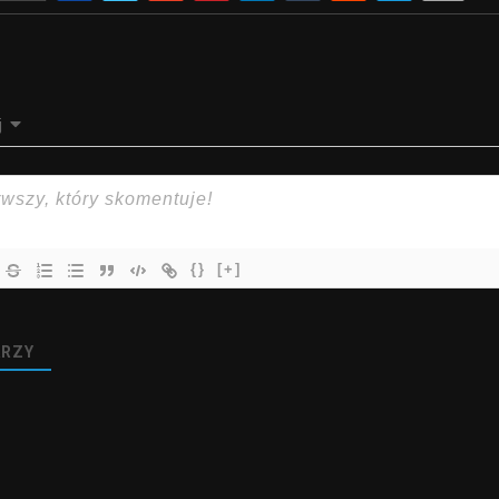
j
{}
[+]
RZY