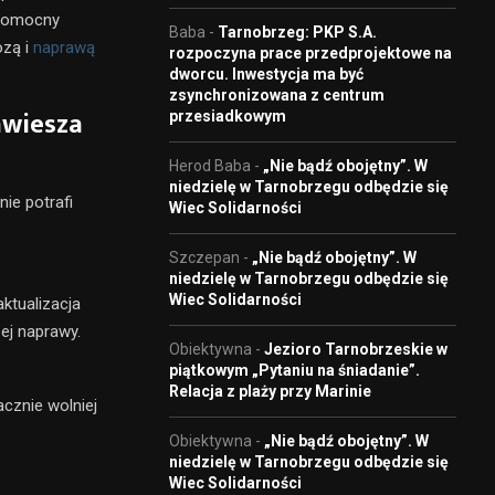
h pomocny
Baba
-
Tarnobrzeg: PKP S.A.
ozą i
naprawą
rozpoczyna prace przedprojektowe na
dworcu. Inwestycja ma być
zsynchronizowana z centrum
awiesza
przesiadkowym
Herod Baba
-
„Nie bądź obojętny”. W
niedzielę w Tarnobrzegu odbędzie się
e potrafi
Wiec Solidarności
Szczepan
-
„Nie bądź obojętny”. W
niedzielę w Tarnobrzegu odbędzie się
Wiec Solidarności
ktualizacja
ej naprawy.
Obiektywna
-
Jezioro Tarnobrzeskie w
piątkowym „Pytaniu na śniadanie”.
Relacja z plaży przy Marinie
cznie wolniej
Obiektywna
-
„Nie bądź obojętny”. W
niedzielę w Tarnobrzegu odbędzie się
Wiec Solidarności