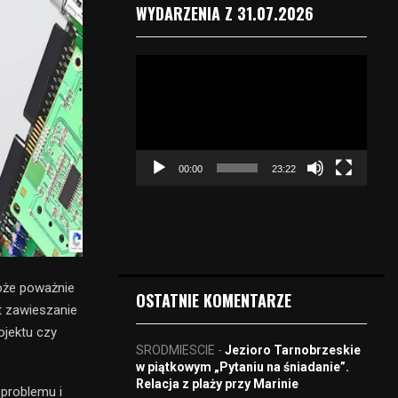
WYDARZENIA Z 31.07.2026
O
d
t
w
a
r
00:00
23:22
z
a
c
z
v
i
może poważnie
d
OSTATNIE KOMENTARZE
e
t zawieszanie
o
ojektu czy
SRODMIESCIE
-
Jezioro Tarnobrzeskie
w piątkowym „Pytaniu na śniadanie”.
Relacja z plaży przy Marinie
 problemu i