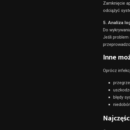
Zamknięcie ap
odciążyć syst
5. Analiza l
Do wykrywania
Jeśli problem 
przeprowadzo
Inne moż
Oprócz infekc
przegrz
uszkodze
błędy s
niedobór
Najczęśc