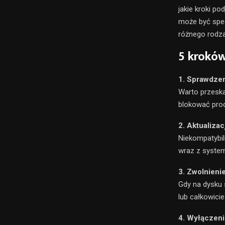
jakie kroki p
może być spe
różnego rodza
5 kroków
1. Sprawdzen
Warto przesk
blokować proc
2. Aktualiza
Niekompatybil
wraz z system
3. Zwolnieni
Gdy na dysku 
lub całkowicie
4. Wyłączen