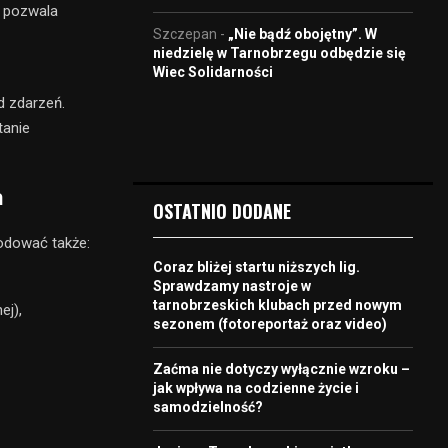
M pozwala
Szczepan
-
„Nie bądź obojętny”. W
niedzielę w Tarnobrzegu odbędzie się
Wiec Solidarności
d zdarzeń.
tanie
a
OSTATNIO DODANE
odować także:
Coraz bliżej startu niższych lig.
Sprawdzamy nastroje w
tarnobrzeskich klubach przed nowym
nej),
sezonem (fotoreportaż oraz video)
Zaćma nie dotyczy wyłącznie wzroku –
jak wpływa na codzienne życie i
samodzielność?