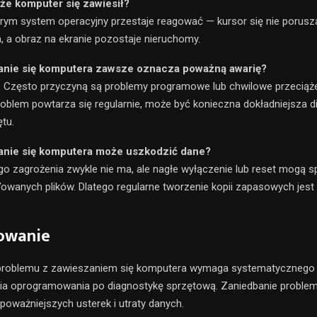
że komputer się zawiesił?
órym system operacyjny przestaje reagować — kursor się nie porusza
, a obraz na ekranie pozostaje nieruchomy.
anie się komputera zawsze oznacza poważną awarię?
. Często przyczyną są problemy programowe lub chwilowe przeciąż
problem powtarza się regularnie, może być konieczna dokładniejsza d
tu.
anie się komputera może uszkodzić dane?
o zagrożenia zwykle nie ma, ale nagłe wyłączenie lub reset mogą
e’owanych plików. Dlatego regularne tworzenie kopii zapasowych jest
owanie
problemu z zawieszaniem się komputera wymaga systematycznego 
ia oprogramowania po diagnostykę sprzętową. Zaniedbanie proble
poważniejszych usterek i utraty danych.