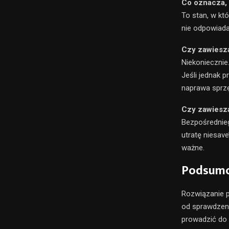
Co oznacza, 
To stan, w kt
nie odpowiada
Czy zawiesz
Niekoniecznie
Jeśli jednak 
naprawa sprzę
Czy zawiesz
Bezpośrednieg
utratę niesav
ważne.
Podsum
Rozwiązanie 
od sprawdzen
prowadzić do 