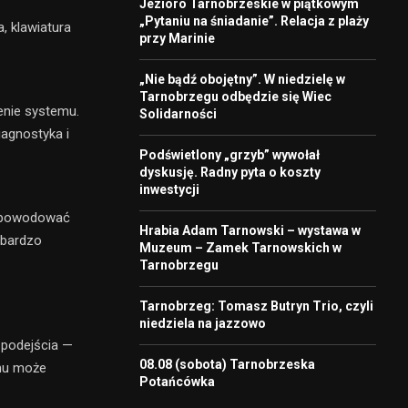
Jezioro Tarnobrzeskie w piątkowym
„Pytaniu na śniadanie”. Relacja z plaży
, klawiatura
przy Marinie
„Nie bądź obojętny”. W niedzielę w
Tarnobrzegu odbędzie się Wiec
enie systemu.
Solidarności
iagnostyka i
Podświetlony „grzyb” wywołał
dyskusję. Radny pyta o koszty
inwestycji
 spowodować
Hrabia Adam Tarnowski – wystawa w
 bardzo
Muzeum – Zamek Tarnowskich w
Tarnobrzegu
Tarnobrzeg: Tomasz Butryn Trio, czyli
niedziela na jazzowo
podejścia —
08.08 (sobota) Tarnobrzeska
mu może
Potańcówka