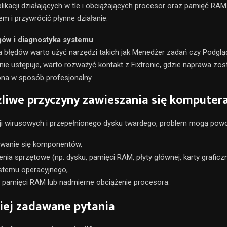
likacji działających w tle i obciążających procesor oraz pamięć RA
em i przywrócić płynne działanie.
ogów i diagnostyka systemu
 błędów warto użyć narzędzi takich jak Menedżer zadań czy Podglą
nie ustępuje, warto rozważyć kontakt z Fixtronic, gdzie naprawa zos
na w sposób profesjonalny.
liwe przyczyny zawieszania się komputer
ji wirusowych i przepełnionego dysku twardego, problem mogą pow
ewanie się komponentów,
nia sprzętowe (np. dysku, pamięci RAM, płyty głównej, karty graficz
ystemu operacyjnego,
 pamięci RAM lub nadmierne obciążenie procesora.
iej zadawane pytania