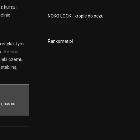
z kurzu i
ólnie
NOKO LOOK - krople do oczu
Rankomat.pl
nostyka, tym
a.
Serwis
zięki czemu
 stabilną