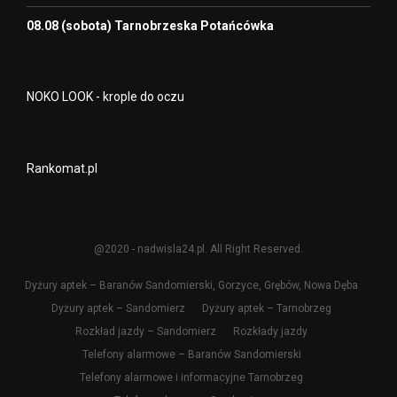
08.08 (sobota) Tarnobrzeska Potańcówka
NOKO LOOK - krople do oczu
Rankomat.pl
@2020 - nadwisla24.pl. All Right Reserved.
Dyżury aptek – Baranów Sandomierski, Gorzyce, Grębów, Nowa Dęba
Dyżury aptek – Sandomierz
Dyżury aptek – Tarnobrzeg
Rozkład jazdy – Sandomierz
Rozkłady jazdy
Telefony alarmowe – Baranów Sandomierski
Telefony alarmowe i informacyjne Tarnobrzeg