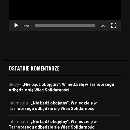
r
z
a
c
z
00:00
23:22
v
i
d
e
o
OSTATNIE KOMENTARZE
Jerzy
-
„Nie bądź obojętny”. W niedzielę w Tarnobrzegu
odbędzie się Wiec Solidarności
Internauta
-
„Nie bądź obojętny”. W niedzielę w
Tarnobrzegu odbędzie się Wiec Solidarności
Internauta
-
„Nie bądź obojętny”. W niedzielę w
Tarnobrzegu odbędzie się Wiec Solidarności