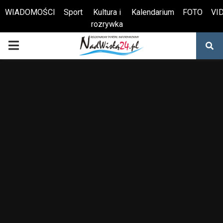
WIADOMOŚCI
Sport
Kultura i
Kalendarium
FOTO
VI
rozrywka
Otwórz pasek narzędzi
PRIMARY
MENU