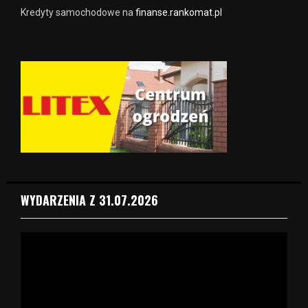
Kredyty samochodowe na
finanse.rankomat.pl
WYDARZENIA Z 31.07.2026
O
d
t
w
a