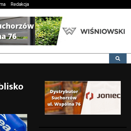
ama
Redakcja
blisko