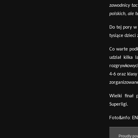
zawodnicy tacy
polskich, ale 
Do tej pory w
tysiące dzieci
Co warte podkr
udział kilka 
rozgrywkowych
4-6 oraz klasy
zorganizowane
Wielki finał
Superligi.
Foto&info: EN