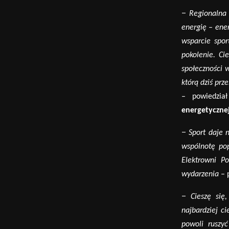
–
Regionalna 
energię – ener
wsparcie spor
pokolenie. Ci
społeczności w
kt
ó
rą dziś prz
– powiedzi
energetycznej
–
Sport daje 
wsp
ó
lnotę po
Elektrowni P
wydarzenia
– 
–
Cieszę się
najbardziej c
powoli ruszyć