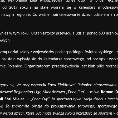
cja. Regionalna Liga Młodzieżowa „Enea Cup” w piłce ręczn
e od 2017 roku i na stałe wpisała się w kalendarz młodzieżo
naszym regionie. Co ważne, zainteresowanie dzieci udziałem z ro
wnież w tym roku. Organizatorzy przewidują udział ponad 600 uczni
ó
owych.
zmą udział szkoły z wojew
ó
dztw podkarpackiego, świętokrzyskiego i 
 na stałe wpisały się do kalendarza sportowego, od początku wspi
nię Połaniec. Organizatorem przedsięwzięcia jest klub piłki ręcznej
zymy się, że przy wsparciu Enea Elektrowni Połaniec nieprzerwani
izować Regionalną Ligę Młodzieżową „Enea Cup”
– m
ó
wi
Roman Ko
l Stal Mielec.
–
„Enea Cup” to sportowa rywalizacja dzieci z trzec
w. To znakomita okazja do propagowania zdrowego, sportowego 
ji wśr
ó
d dzieci, kt
ó
re być może zwiążą swoją przyszłość ze sportem
– d