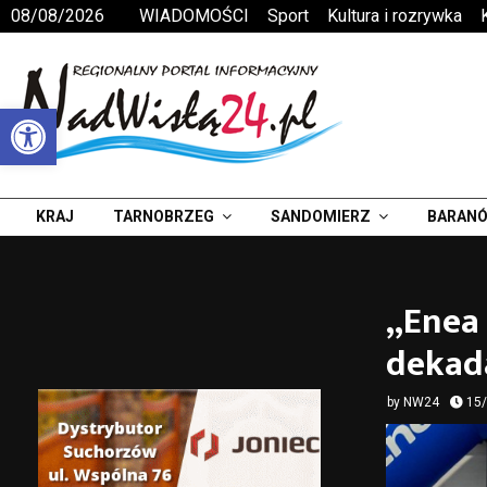
08/08/2026
WIADOMOŚCI
Sport
Kultura i rozrywka
Otwórz pasek narzędzi
KRAJ
TARNOBRZEG
SANDOMIERZ
BARANÓ
„Enea 
dekad
by
NW24
15