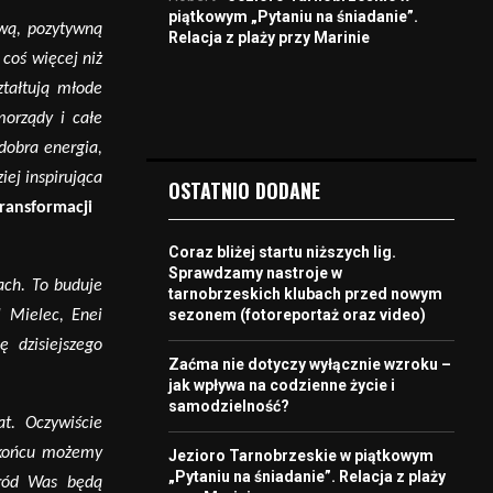
piątkowym „Pytaniu na śniadanie”.
iwą, pozytywną
Relacja z plaży przy Marinie
 co
ś więcej niż
ztałtują młode
morządy i całe
 dobra energia,
ziej inspirująca
OSTATNIO DODANE
ansformacji
Coraz bliżej startu niższych lig.
Sprawdzamy nastroje w
ach. To buduje
tarnobrzeskich klubach przed nowym
sezonem (fotoreportaż oraz video)
l Mielec, Enei
 dzisiejszego
Zaćma nie dotyczy wyłącznie wzroku –
jak wpływa na codzienne życie i
samodzielność?
at. Oczywiście
w końcu możemy
Jezioro Tarnobrzeskie w piątkowym
„Pytaniu na śniadanie”. Relacja z plaży
r
ó
d Was b
ędą