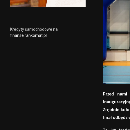
Kredyty samochodowe na
finanse.rankomat.pl
Przed nami k
Inauguracyjn
Zrębinie koł
o
finał
odb
ędzi