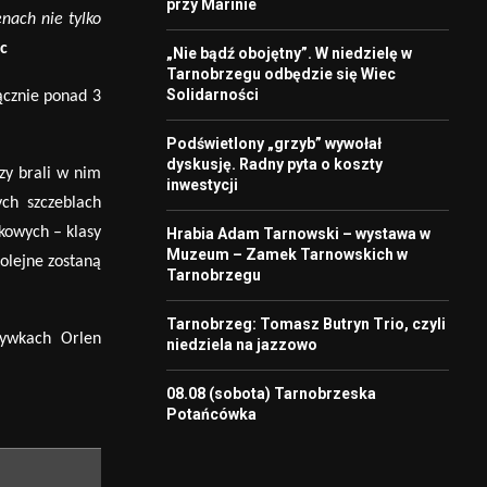
przy Marinie
enach nie tylko
c
„Nie bądź obojętny”. W niedzielę w
Tarnobrzegu odbędzie się Wiec
Solidarności
ącznie ponad 3
Podświetlony „grzyb” wywołał
dyskusję. Radny pyta o koszty
zy brali w nim
inwestycji
ych szczeblach
kowych – klasy
Hrabia Adam Tarnowski – wystawa w
Muzeum – Zamek Tarnowskich w
Kolejne zostaną
Tarnobrzegu
Tarnobrzeg: Tomasz Butryn Trio, czyli
rywkach Orlen
niedziela na jazzowo
08.08 (sobota) Tarnobrzeska
Potańcówka