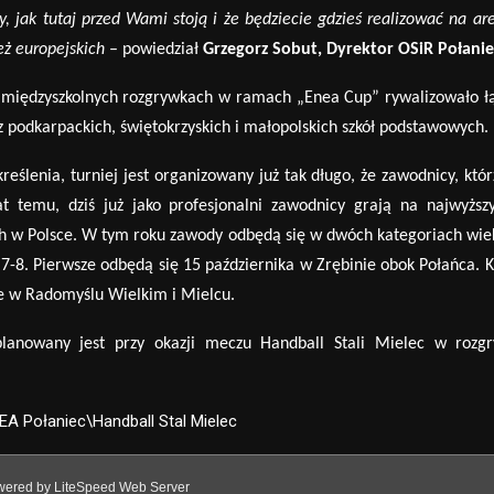
, jak tutaj przed Wami stoją i że będziecie gdzieś realizować na ar
też europejskich
– powiedział
Grzegorz Sobut, Dyrektor OSiR Połanie
 międzyszkolnych rozgrywkach w ramach „Enea Cup” rywalizowało ł
 z podkarpackich, świętokrzyskich i małopolskich szkół podstawowych.
eślenia, turniej jest organizowany już tak długo, że zawodnicy, kt
ó
r
lat temu, dziś już jako profesjonalni zawodnicy grają na najwyższ
 w Polsce. W tym roku zawody odbędą się w dw
ó
ch kategoriach wie
 7-8. Pierwsze odbędą się 15 października w Zrębinie obok Połańca. 
 w Radomyślu Wielkim i Mielcu.
 planowany jest przy okazji meczu Handball Stali Mielec w rozg
EA Połaniec\Handball Stal Mielec