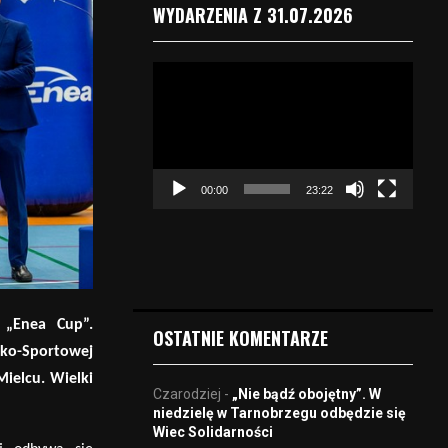
WYDARZENIA Z 31.07.2026
O
d
t
w
a
r
00:00
23:22
z
a
c
z
v
i
d
j „Enea Cup”.
OSTATNIE KOMENTARZE
e
sko-Sportowej
o
Mielcu. Wielki
Czarodziej
-
„Nie bądź obojętny”. W
niedzielę w Tarnobrzegu odbędzie się
Wiec Solidarności