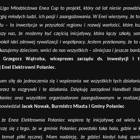
Liga Młodzieżowa Enea Cup to projekt, kt
ó
ry od lat niesie prawdz
gię młodych ludzi, ich pasji i zaangażowania. W Enei wierzymy, ż
e to
tu – to inwestycja w przyszłość regionu i rozw
ó
j wartości, kt
ó
re ks
eszy nas, że możemy być częścią inicjatywy, kt
ó
ra łączy szkoły, sa
okół idei zdrowej rywalizacji i współpracy. Jestem przekonany, że ta
ekazujemy dzieciom, wr
ó
ci do nas wszystkich – silniejsza i jeszcze bard
ał
Grzegorz Wątroba, wiceprezes zarządu ds. inwestycji i tr
 Enei Elektrowni Połaniec
.
nam siłę do jednoczenia się i wspierania we wszystkich tych działani
przez te rozgrywki i te działania. Dziękuję zarządowi Handball Sta
ołaniec oraz wszystkim organizatorom zaangażowanym w realizację
powiedział
Jacek Nowak, Burmistrz Miasta i Gminy Połaniec
, że Enea Elektrownia Połaniec wspiera tę inicjatywę od wielu l
ieszę się z tego, że w gminie Połaniec powstała taka hala, gdzie 
 temat piłki ręcznej. Mam nadzieję, że gdzieś kiedyś tutaj spoś