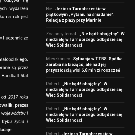
ej odbywa się
Nie
-
Jezioro Tarnobrzeskie w
wych wydarzeń
piątkowym „Pytaniu na śniadanie”.
ku na rok jest
Relacja z plaży przy Marinie
Znajoncy temat
-
„Nie bądź obojętny”. W
w i uczennic ze
niedzielę w Tarnobrzegu odbędzie się
Wiec Solidarności
Mieszkaniec
-
Sytuacja w TTBS. Spółka
małopolskiego.
zarabia na bieżąco, ale nad jej
erane są przez
przyszłością wisi 6,8 mln zł roszczeń
 Handball Stal
Robert
-
„Nie bądź obojętny”. W
niedzielę w Tarnobrzegu odbędzie się
Wiec Solidarności
e od 2017 roku
walik, prezes
Robert
-
„Nie bądź obojętny”. W
h wojew
ó
dztw i
niedzielę w Tarnobrzegu odbędzie się
Wiec Solidarności
trybu życia i
odaje.
Robert
-
Jezioro Tarnobrzeskie w