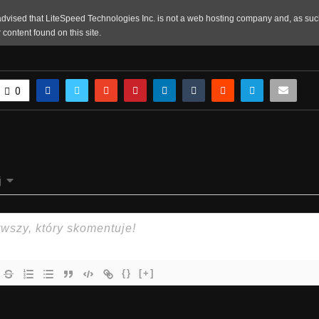
0
j
{}
[+]