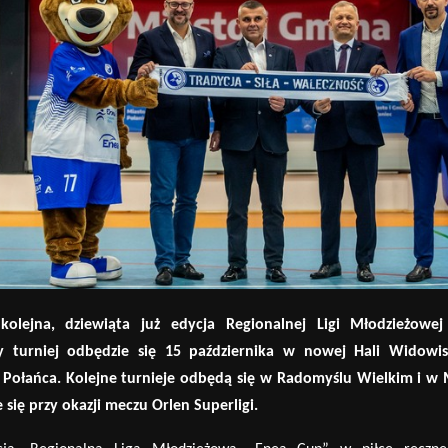
olejna, dziewiąta już edycja Regionalnej Ligi Młodzieżowe
y turniej odbędzie się 15 października w nowej Hali Widowi
 Po
łańca. Kolejne turnieje odbędą się w Radomyślu Wielkim i w 
e się przy okazji meczu Orlen Superligi.