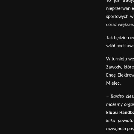
To już trady
nieprzerwani
sportowych w 
coraz większe.
Tak będzie r
ó
szkół podstaw
W turnieju we
Zawody, kt
ó
re
Eneę Elektrow
Mielec.
–
Bardzo cies
możemy organ
klubu Handbal
kilku powiat
ó
rozwijania pas