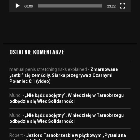
z
00:00
23:22
v
i
d
e
o
OSTATNIE KOMENTARZE
manual penis stretching risks explained
-
Zmarnowane
„setki” się zemściły. Siarka przegrywa z Czarnymi
Połaniec 0:1 (video)
Mundi
-
„Nie bądź obojętny”. W niedzielę w Tarnobrzegu
odbędzie się Wiec Solidarności
Mundi
-
„Nie bądź obojętny”. W niedzielę w Tarnobrzegu
odbędzie się Wiec Solidarności
Robert
-
Jezioro Tarnobrzeskie w piątkowym „Pytaniu na