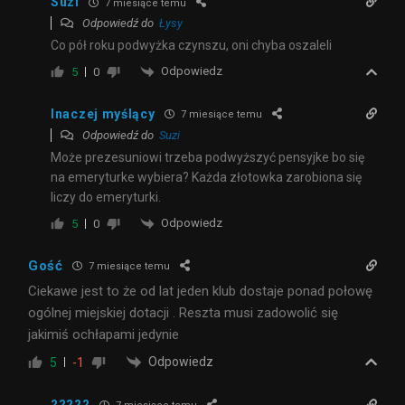
Suzi
7 miesiące temu
Odpowiedź do
Łysy
Co pół roku podwyżka czynszu, oni chyba oszaleli
Odpowiedz
5
0
Inaczej myślący
7 miesiące temu
Odpowiedź do
Suzi
Może prezesuniowi trzeba podwyższyć pensyjke bo się
na emeryturke wybiera? Każda złotowka zarobiona się
liczy do emeryturki.
Odpowiedz
5
0
Gość
7 miesiące temu
Ciekawe jest to że od lat jeden klub dostaje ponad połowę
ogólnej miejskiej dotacji . Reszta musi zadowolić się
jakimiś ochłapami jedynie
Odpowiedz
5
-1
?????