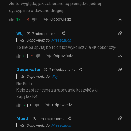
źle to wygląda, jak zabierane są pieniądze jednej
dyscyplinie a dawane drugiej.
Odpowiedz
13
-4
Wuj
7 miesiące temu
Odpowiedź do
Mieszczuch
To Kiełba spytaj bo to on ich wykończył a KK dokończył
Odpowiedz
5
-2
Obserwator
7 miesiące temu
Odpowiedź do
Wuj
Nie Kielb
Kielb zapłacił cenę za ratowanie koszykówki
Zapytak KK
Odpowiedz
7
0
Mundi
7 miesiące temu
Odpowiedź do
Mieszczuch