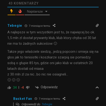
43
KOMENTARZY
Najstarsze
Tebegie
7 miesiące temu
A najlepsze w tym wszystkim jest to, że najwięcej bo ok.
1,5 mln zl dostał prywanty klub, klub ktory chyba od 30 lat
nie ma to żadnych sukceśow 🙂
Takze jego właściele siedzą , jedzą popcorn i smieja się na
glos jak to tenisistki i koszkarze szarpią sie pomiedzy
sobą o głupie 85 tys, gdzie oni jako klub w ostatnich 20
latach dostali od miasa
z 30 mln zl za nic…bo nic nie osiagneli…
🙂 🙂 🙂
Odpowiedz
34
-4
Basket Fan
7 miesiące temu
Odpowiedź do
Tebegie