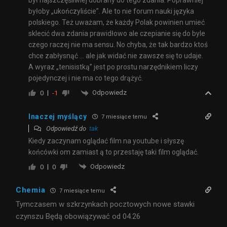
był najszczęśliwiej dobrany do tego zdania. Poprawniej
byłoby „ukończyliście”. Ale to nie forum nauki języka
polskiego. Też uważam, że każdy Polak powinien umieć
sklecić dwa zdania prawidłowo ale czepianie się do byle
czego raczej nie ma sensu. No chyba, że tak bardzo ktoś
chce zabłysnąć … ale jak widać nie zawsze się to udaje.
A wyraz „tenisistką” jest po prostu narzędnikiem liczy
pojedynczej i nie ma co tego drążyć.
Odpowiedz
0
-1
Inaczej myślący
7 miesiące temu
Odpowiedź do
tak
Kiedy zaczynam oglądać film na youtube i słyszę
końcówki om zamiast ą to przestaję taki film oglądać.
Odpowiedz
0
0
Chemia
7 miesiące temu
Tymczasem w szkrzynkach pocztowych nowe stawki
czynszu Będą obowiązywać od 04.26