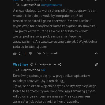
Odpowiedź do
Komputerowiec
A może dlatego, że wyraz „tenisistką” jest poprawny sam
w sobie i nie było powodu by komputer bądź też
smartfon podkreślił go na czerwono ? Może zamiast
wypisywać takie mądrości warto zaglądnąć do słownika.
Tak jakby każdemu z nas się nie zdarzyło by wyraz
został podmieniony podczas pisania i tego nie
zauważyliśmy. Ale zawsze się znajdzie jakiś Wujek dobra
rada co to wie najlepiej.
Odpowiedz
0
-1
Wrażliwy
7 miesiące temu
Odpowiedź do
tak
Koncówkę
ą
stosuje się np. w przypadku napisania
w
czasie przeszłym:
„była tenisistk
ą
„.
Tylko, że od czasu wejścia na rynek polityczny niejakiego
Bolka to zaczęto używać końcówki
em
zamiast
ę
( cytat
od Bolusia: „nie chcem ale muszem”) i z czasem
om
zamiast
ą
(lub odwrotnie
)
. I w tym przypadku