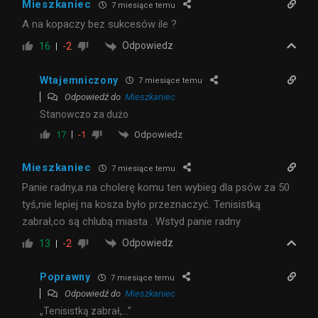
Mieszkaniec
7 miesiące temu
A na kopaczy bez sukcesów ile ?
Odpowiedz
16
-2
Wtajemniczony
7 miesiące temu
Odpowiedź do
Mieszkaniec
Stanowczo za dużo
Odpowiedz
17
-1
Mieszkaniec
7 miesiące temu
Panie radny,a na cholerę komu ten wybieg dla psów za 50
tyś,nie lepiej na kosza było przeznaczyć. Tenisistką
zabrał,co są chlubą miasta . Wstyd panie radny
Odpowiedz
13
-2
Poprawny
7 miesiące temu
Odpowiedź do
Mieszkaniec
„Tenisistką zabrał,…”