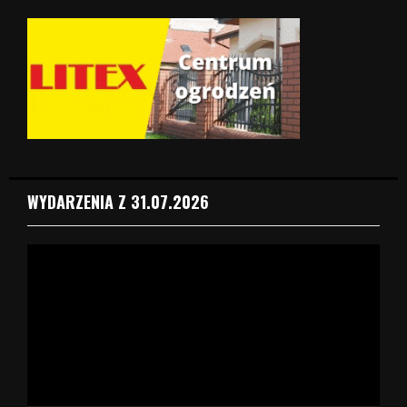
WYDARZENIA Z 31.07.2026
O
d
t
w
a
r
z
a
c