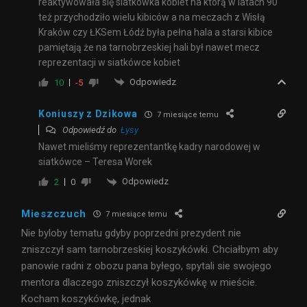
reaktywowała się siatkówka kobiet na którą w latach 90
też przychodziło wielu kibiców a na meczach z Wisłą
Kraków czy ŁKSem Łódź była pełna hala a starsi kibice
pamiętają że na tarnobrzeskiej hali był nawet mecz
reprezentacji w siatkówce kobiet
Odpowiedz
10
-5
Koniuszy z Dzikowa
7 miesiące temu
Odpowiedź do
Łysy
Nawet mieliśmy reprezentantkę kadry narodowej w
siatkówce – Teresa Worek
Odpowiedz
2
0
Mieszczuch
7 miesiące temu
Nie byloby tematu gdyby poprzedni prezydent nie
zniszczył sam tarnobrzeskiej koszykówki. Chciałbym aby
panowie radni z obozu pana byłego, spytali sie swojego
mentora dlaczego zniszczył koszykówkę w mieście.
Kocham koszykówkę, jednak