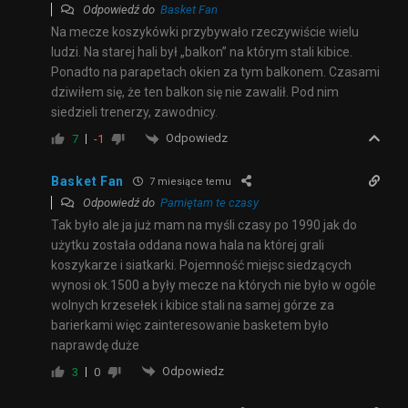
Odpowiedź do
Basket Fan
Na mecze koszykówki przybywało rzeczywiście wielu
ludzi. Na starej hali był „balkon” na którym stali kibice.
Ponadto na parapetach okien za tym balkonem. Czasami
dziwiłem się, że ten balkon się nie zawalił. Pod nim
siedzieli trenerzy, zawodnicy.
Odpowiedz
7
-1
Basket Fan
7 miesiące temu
Odpowiedź do
Pamiętam te czasy
Tak było ale ja już mam na myśli czasy po 1990 jak do
użytku została oddana nowa hala na której grali
koszykarze i siatkarki. Pojemność miejsc siedzących
wynosi ok.1500 a były mecze na których nie było w ogóle
wolnych krzesełek i kibice stali na samej górze za
barierkami więc zainteresowanie basketem było
naprawdę duże
Odpowiedz
3
0