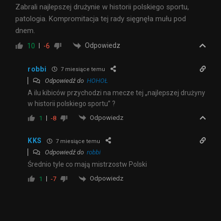
Zabrali najlepszej drużynie w historii polskiego sportu,
patologia. Kompromitacja tej rady sięgnęła mułu pod
dnem.
Odpowiedz
10
-6
robbi
7 miesiące temu
Odpowiedź do
HOHOŁ
A ilu kibiców przychodzi na mecze tej „najlepszej drużyny
w historii polskiego sportu” ?
Odpowiedz
1
-8
KKS
7 miesiące temu
Odpowiedź do
robbi
Średnio tyle co mają mistrzostw Polski
Odpowiedz
1
-7