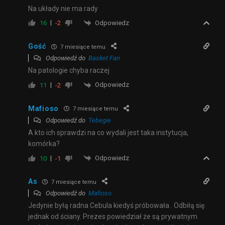
Na układy nie ma rady
Odpowiedz
16
-2
Gość
7 miesiące temu
Odpowiedź do
Basket Fan
Na patologie chyba raczej
Odpowiedz
11
-2
Mafioso
7 miesiące temu
Odpowiedź do
Tebegie
A kto ich sprawdzi na co wydali jest taka instytucja,
komórka?
Odpowiedz
10
-1
As
7 miesiące temu
Odpowiedź do
Mafioso
Jedynie byłą radna Cebula kiedyś próbowała . Odbiłą się
jednak od ściany. Prezes powiedział że są prywatnym