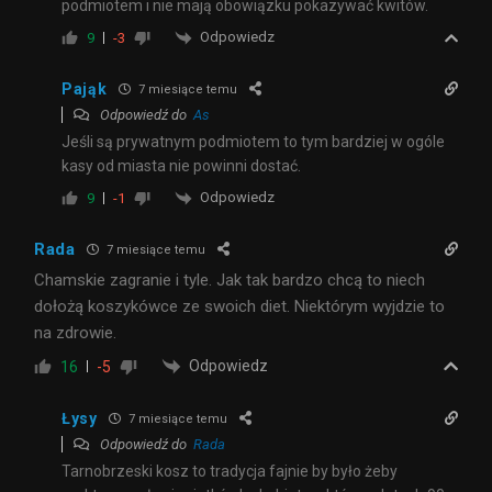
podmiotem i nie mają obowiązku pokazywać kwitów.
Odpowiedz
9
-3
Pająk
7 miesiące temu
Odpowiedź do
As
Jeśli są prywatnym podmiotem to tym bardziej w ogóle
kasy od miasta nie powinni dostać.
Odpowiedz
9
-1
Rada
7 miesiące temu
Chamskie zagranie i tyle. Jak tak bardzo chcą to niech
dołożą koszykówce ze swoich diet. Niektórym wyjdzie to
na zdrowie.
Odpowiedz
16
-5
Łysy
7 miesiące temu
Odpowiedź do
Rada
Tarnobrzeski kosz to tradycja fajnie by było żeby