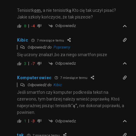
Tenisistk
om,
a nie tenisistk
ą
Kto cię tak uczył pisać?
Jakie szkoły kończycie, że tak piszecie?
Odpowiedz
8
-4
Kibic
7 miesiące temu
Odpowiedź do
Poprawny
Się uczony znalazł ,bo za niego smartfon pisze
Odpowiedz
3
-7
Komputerowiec
7 miesiące temu
Odpowiedź do
Kibic
Jeśli smartfon czy komputer podkreśla tekst na
czerwono, tym bardziej należy wnieść poprawkę. Ktoś
najwyraźniej pisząc tenisistk”
ą”,
nie dokonał poprawki, a
powinien.
Odpowiedz
1
-3
tak
7 miesiące temu