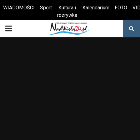
WIADOMOŚCI
Sport
Kultura i
Kalendarium
FOTO
VI
rozrywka
Otwórz pasek narzędzi
PRIMARY
MENU