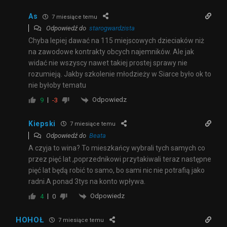
As
7 miesiące temu
Odpowiedź do
starogwardzista
Chyba lepiej dawać na 115 miejscowych dzieciaków niż
na zawodowe kontrakty obcych najemników. Ale jak
widać nie wszyscy nawet takiej prostej sprawy nie
rozumieją. Jakby szkolenie młodzieży w Siarce było ok to
nie byłoby tematu
Odpowiedz
9
-3
Kiepski
7 miesiące temu
Odpowiedź do
Beata
A czyja to wina? To mieszkańcy wybrali tych samych co
przez pięć lat ,poprzednikowi przytakiwali teraz następne
pięć lat będą robić to samo, bo sami nic nie potrafią jako
radni.A ponad 3tys na konto wpływa.
Odpowiedz
4
0
HOHOŁ
7 miesiące temu