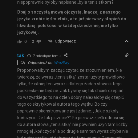
niepoprawnie byłoby napisane „była tenisistk
om
?
Dbaj o soczystą mowę ojczystą. Inaczej z naszego
języka zrobi się śmietnik, a to już pierwszy stopień do
likwidacji polskości w każdej dziedzinie, nie tylko
językowej.
Odpowiedz
0
0
tak
7 miesiące temu
Odpowiedź do
Wrażliwy
Proponowałbym zacząć czytać ze zrozumieniem. Nie
twierdzę, że wyraz „tenisistką” został użyty prawidłowo
tylko, że istniej ten wyraz i dlatego żaden słownik tego
podkreślał nie będzie. Jak byśmy się tak chcieli czepiać
do wszystkiego to na dzień dobry należałoby się czepić
tego co skrytykował autora tego wątku. Bo czy
poprawnie skonstruowane jest zdanie: „
Jakie szkoły
kończycie, że tak piszecie?
” Po pierwsze jeśli odnosi się
do autora słowa „tenisistką” nie powinien użyć tam liczby
mnogiej „kończycie” a po drugie sam ten wyraz chyba nie