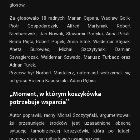
głosów.
Za głosowało 18 radnych: Marian Cąpała, Wacław Golik,
Piotr Gospodarczyk, Alfred Martyniak, Robert
Niedbałowski, Jan Nowak, Sławomir Partyka, Anna Pekár,
Beata Pięta, Robert Popek, Anna Sitnik, Waldemar Stępak,
Aneta Surowiec, Michał Szczytyński, Damian
Szwagierczak, Waldemar Szwedo, Mariusz Turbacz oraz
Adrian Turek.
Przeciw był Norbert Mastalerz, natomiast wstrzymali się
od głosu Bożena Kapuściak i Adam Rębisz.
„Moment, w którym koszykówka
potrzebuje wsparcia”
Autor poprawki, radny Michał Szczytyński, argumentował,
że przesunięcie środków jest uzasadnione obecną
sytuacją tarnobrzeskiej koszykówki, która po latach
przerwy stara się odbudować swoją pozycję.