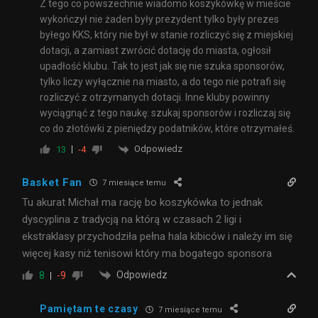
Z tego co powszechnie wiadomo koszykówkę w mieście
wykończył nie żaden były prezydent tylko były prezes
byłego KKS, który nie był w stanie rozliczyć się z miejskiej
dotacji, a zamiast zwrócić dotację do miasta, ogłosił
upadłość klubu. Tak to jest jak się nie szuka sponsorów,
tylko liczy wyłącznie na miasto, a do tego nie potrafi się
rozliczyć z otrzymanych dotacji. Inne kluby powinny
wyciągnąć z tego naukę: szukaj sponsorów i rozliczaj się
co do złotówki z pieniędzy podatników, które otrzymałeś.
Odpowiedz
13
-4
Basket Fan
7 miesiące temu
Tu akurat Michał ma rację bo koszykówka to jednak
dyscyplina z tradycją na którą w czasach 2 ligi i
ekstraklasy przychodziła pełna hala kibiców i należy im się
więcej kasy niż tenisowi który ma bogatego sponsora
Odpowiedz
8
-9
Pamiętam te czasy
7 miesiące temu