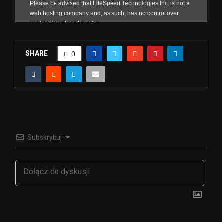
SHARE
0
Subskrybuj