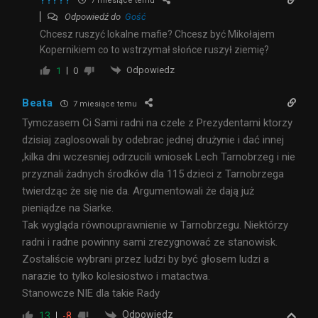
7 miesiące temu
Odpowiedź do
Gość
Chcesz ruszyć lokalne mafie? Chcesz być Mikołajem
Kopernikiem co to wstrzymał słońce ruszył ziemię?
Odpowiedz
1
0
Beata
7 miesiące temu
Tymczasem Ci Sami radni na czele z Prezydentami ktorzy
dzisiaj zaglosowali by odebrac jednej drużynie i dać innej
,kilka dni wczesniej odrzucili wniosek Lech Tarnobrzeg i nie
przyznali żadnych środków dla 115 dzieci z Tarnobrzega
twierdząc że się nie da. Argumentowali że dają już
pieniądze na Siarke.
Tak wygląda równouprawnienie w Tarnobrzegu. Niektórzy
radni i radne powinny sami zrezygnować ze stanowisk.
Zostaliście wybrani przez ludzi by być głosem ludzi a
narazie to tylko kolesiostwo i matactwa.
Stanowcze NIE dla takie Rady
Odpowiedz
13
-8