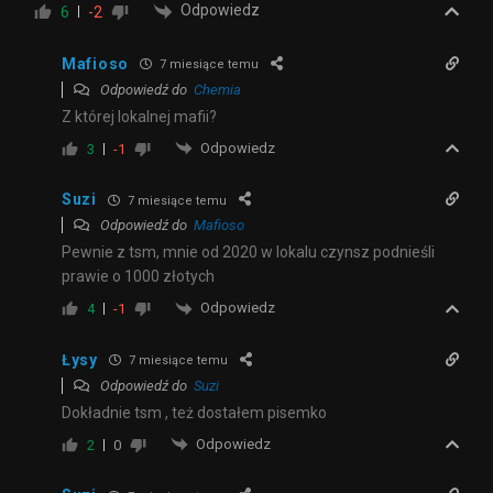
Odpowiedz
6
-2
Mafioso
7 miesiące temu
Odpowiedź do
Chemia
Z której lokalnej mafii?
Odpowiedz
3
-1
Suzi
7 miesiące temu
Odpowiedź do
Mafioso
Pewnie z tsm, mnie od 2020 w lokalu czynsz podnieśli
prawie o 1000 złotych
Odpowiedz
4
-1
Łysy
7 miesiące temu
Odpowiedź do
Suzi
Dokładnie tsm , też dostałem pisemko
Odpowiedz
2
0