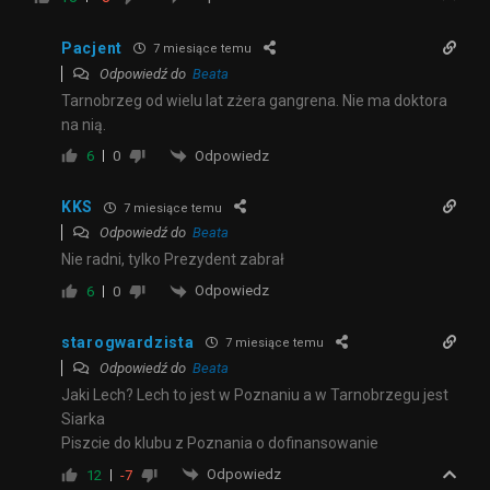
Pacjent
7 miesiące temu
Odpowiedź do
Beata
Tarnobrzeg od wielu lat zżera gangrena. Nie ma doktora
na nią.
Odpowiedz
6
0
KKS
7 miesiące temu
Odpowiedź do
Beata
Nie radni, tylko Prezydent zabrał
Odpowiedz
6
0
starogwardzista
7 miesiące temu
Odpowiedź do
Beata
Jaki Lech? Lech to jest w Poznaniu a w Tarnobrzegu jest
Siarka
Piszcie do klubu z Poznania o dofinansowanie
Odpowiedz
12
-7